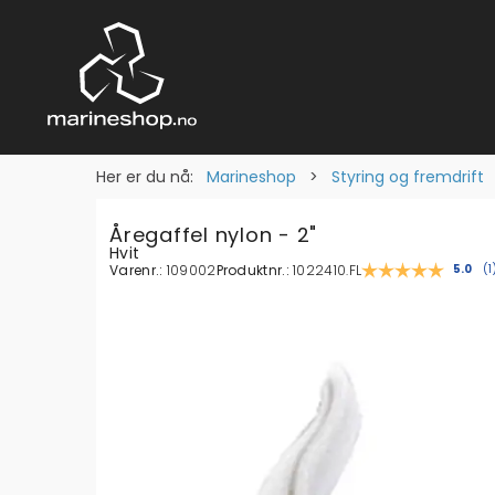
Her er du nå:
Marineshop
>
Styring og fremdrift
Åregaffel nylon - 2"
Hvit
Varenr.:
109002
Produktnr.:
1022410.FL
Gjenn
5.0
(
1