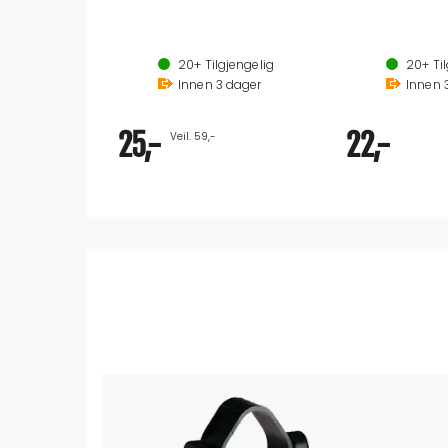
Dimensjon: 2"
Ø innv.: 19 mm
20+
Tilgjengelig
20+
Til
Innen
3
dager
Innen
25,-
22,-
Veil. 59,-