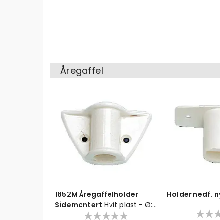
Åregaffel
1852M Åregaffelholder
Holder nedf. n
Sidemontert
Hvit plast - Ø:
19mm