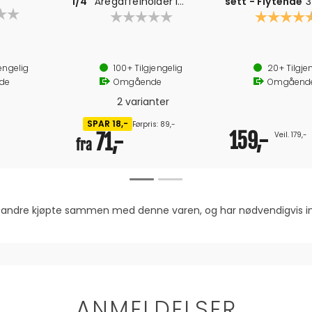
1/4"
Åregaffelholder i
sett - Flytende
3
aluminium
5/8" og 3/4"
Karakter:
Diameter innvendig: 17 mm
Tett eller åpen bunn
engelig
100+
Tilgjengelig
20+
Tilgje
de
Omgående
Omgåend
2 varianter
SPAR 18,-
Førpris: 89,-
159,-
71,-
Veil. 179,-
fra
om andre kjøpte sammen med denne varen, og har nødvendigvis
ANMELDELSER