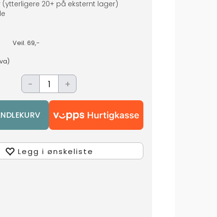
r
(ytterligere
20+
på eksternt lager
)
de
Veil.
69,-
mva)
-
+
Legg i ønskeliste