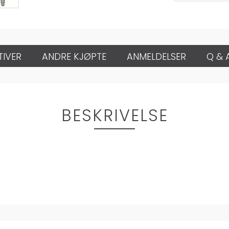
TIVER
ANDRE KJØPTE
ANMELDELSER
Q & 
BESKRIVELSE