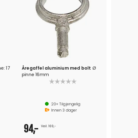
e: 17
Åregaffel aluminium med bolt
Ø
Åregaffel g
pinne 16mm
Galvaniser
Dimensjon: 2 1/4"
Diameter 
Ø pinne: 16 mm
Åpning 5
20+
Tilgjengelig
Innen
3
dager
94,-
61,-
Veil. 169,-
Veil. 