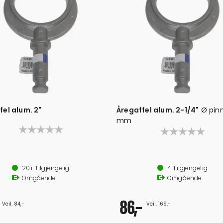
fel alum. 2"
Åregaffel alum. 2-1/4"
Ø pinn
mm
ne: 17 mm
Ø pinne: 17 mm
20+
Tilgjengelig
4
Tilgjengelig
Omgående
Omgående
86,-
Veil. 84,-
Veil. 169,-