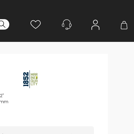
Logg inn
2"
8 mm