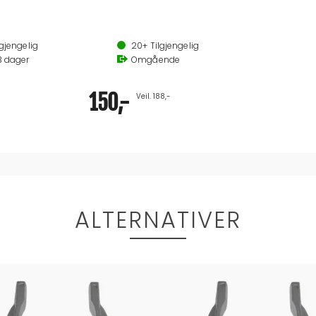
1021046 passer til årer opptil 270 cm
1021048 passer til årer fra 270 cm til 300 cm
gjengelig
20+
Tilgjengelig
3
dager
Omgående
150,-
Veil. 188,-
ALTERNATIVER