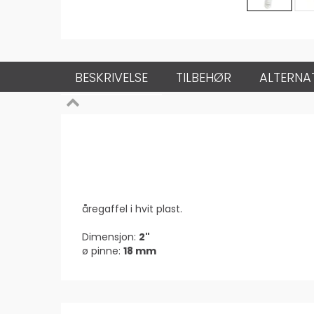
BESKRIVELSE
TILBEHØR
ALTERNA
åregaffel i hvit plast.
Dimensjon:
2"
ø pinne:
18 mm