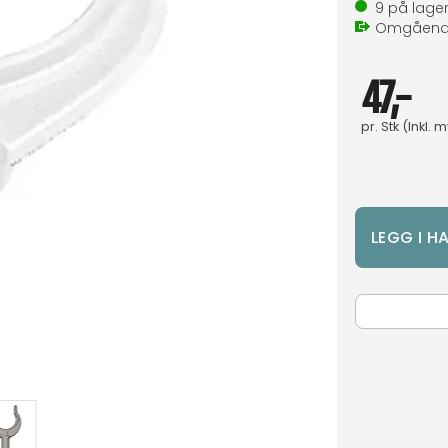
9
på lage
Omgåen
47,-
pr.
Stk
(Inkl. 