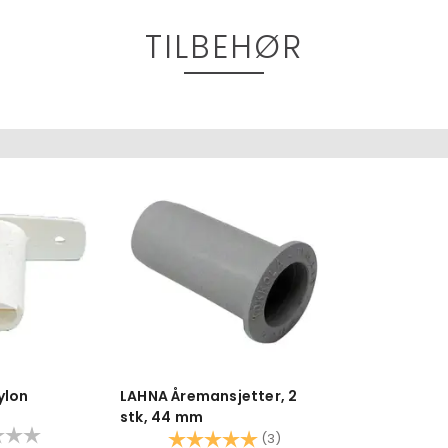
TILBEHØR
ylon
LAHNA Åremansjetter, 2
stk, 44 mm
Karakter:
5.0 av 5 mulige
(3)