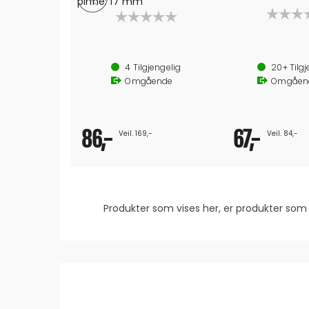
pinne: 17 mm
Ø pinne: 17 mm
Ø pinne: 17 mm
4
Tilgjengelig
20+
Tilgj
Omgående
Omgåen
86,-
67,-
Veil. 169,-
Veil. 84,-
Produkter som vises her, er produkter s