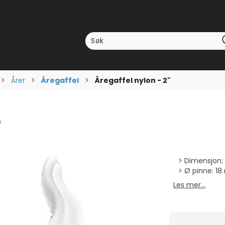
>
Årer
>
Åregaffel
>
Åregaffel nylon - 2"
omsnittskarakter:
stemmer:
)
Dimensjon: 
Ø pinne: 1
Les mer...