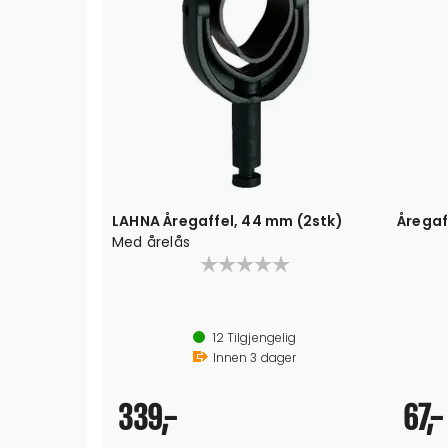
LAHNA Åregaffel, 44 mm (2stk)
Åregaf
Med årelås
Ø pin
12
Tilgjengelig
Innen
3
dager
339,-
67,-