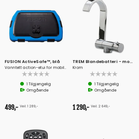
FUSION ActiveSafe™, blå
TREM Blandebatteri - moderne flat modell
Vanntett action-etui for mobil etc.
Krom
1
Tilgjengelig
1
Tilgjengelig
Omgående
Omgående
499,-
1 290,-
Veil. 1 289,-
Veil. 2 649,-