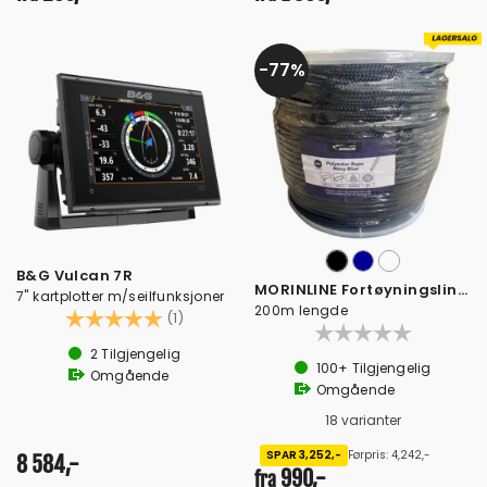
77%
B&G Vulcan 7R
MORINLINE Fortøyningsline på trommel
7" kartplotter m/seilfunksjoner
200m lengde
Karakter:
5.0 av 5 mulige
(1)
2
Tilgjengelig
100+
Tilgjengelig
Omgående
Omgående
18 varianter
SPAR 3,252,-
Førpris: 4,242,-
8 584,-
990,-
fra