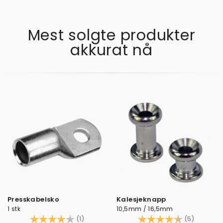
Mest solgte produkter
akkurat nå
Presskabelsko
Kalesjeknapp
1 stk
10,5mm / 16,5mm
Karakter:
4.0 av 5 mulige
Karakter:
4.6 av 5
(1)
(5)