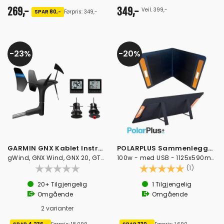
269,-
349,-
Veil. 399,-
SPAR 80,-
Førpris: 349,-
23%
20%
GARMIN GNX Kablet Instrumentpakke 43
POLARPLUS Sammenleggbart Solcellepanel
gWind, GNX Wind, GNX 20, GTD 43, GST 43
100w - med USB - 1125x590mm
Karakter:
5.0 av 5
(1)
20+
Tilgjengelig
1
Tilgjengelig
Omgående
Omgående
2 varianter