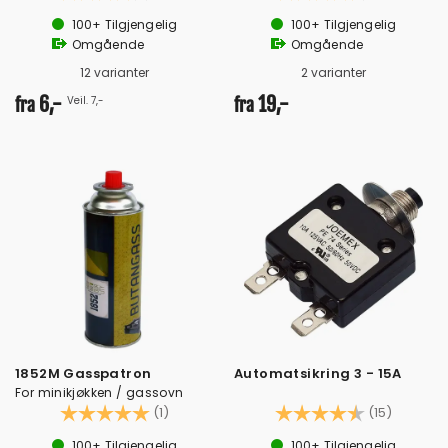
100+
Tilgjengelig
100+
Tilgjengelig
Omgående
Omgående
12 varianter
2 varianter
6,-
19,-
Veil. 7,-
fra
fra
1852M Gasspatron
Automatsikring 3 - 15A
For minikjøkken / gassovn
Karakter:
5.0 av 5 mulige
Karakter:
4.8 av 
(1)
(15)
100+
Tilgjengelig
100+
Tilgjengelig