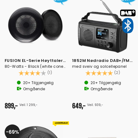
FUSION EL-Serie Høyttalere 6,5"
1852M Nødradio DAB+/FM Bluetooth
80-Watts - Black (white cone) klassisk
med sveiv og solcellepanel
Karakter:
4.0 av 5 mulige
Karakter:
5.0 av 5
(1)
(2)
20+
Tilgjengelig
20+
Tilgjengelig
Omgående
Omgående
899,-
649,-
Veil. 1 299,-
Veil. 939,-
69%