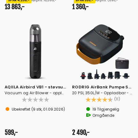
SPAR 4,236,-
Førpris: 18,099,-
SPAR 330,-
Førpris: 1,690,-
13 863,-
1 360,-
AQIILA Airbird VB1 - støvsuger
RODRIG AirBank Pumpe SUP/RIB/Gummibåt
Vacuum og Air Blower - oppladbar
20 PSI, 350L/M - Oppladbar - LCD display
Karakter:
4.7 av 5
(11)
Ubekreftet
(
9
stk,
01.09.2026
)
19
Tilgjengelig
Omgående
599,-
2 490,-