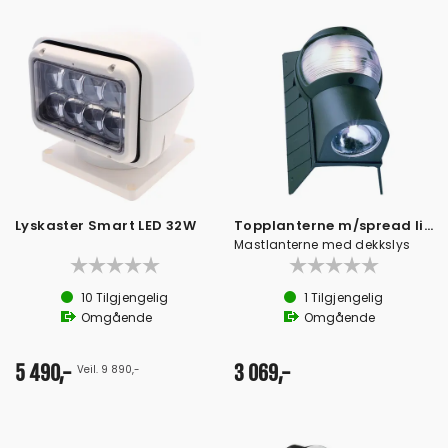
Lyskaster Smart LED 32W
Topplanterne m/spread light 120/170BMD
Mastlanterne med dekkslys
10
Tilgjengelig
1
Tilgjengelig
Omgående
Omgående
5 490,-
3 069,-
Veil. 9 890,-