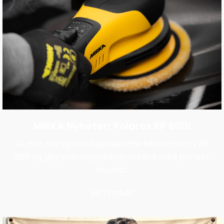
MIRKA Nyheter! Polaros RP 600!
Se den nye og revolusjonerende Mirka Polaros RP
600 og gjør poleringsjobben enklere med perfekt
resultat.
Vis Produkt