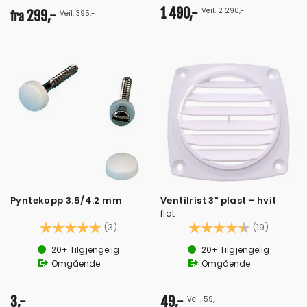
1 490,-
Veil. 2 290,-
299,-
Veil. 395,-
fra
Pyntekopp 3.5/4.2 mm
Ventilrist 3" plast - hvit
flat
Karakter:
5.0 av 5 mulige
Karakter:
4.4 av 
(3)
(19)
20+
Tilgjengelig
20+
Tilgjengelig
Omgående
Omgående
3,-
49,-
Veil. 59,-