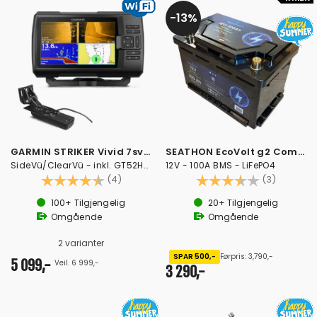
13%
GARMIN STRIKER Vivid 7sv Ekkolodd
SEATHON EcoVolt g2 Compact Lithium 100Ah
SideVü/ClearVü - inkl. GT52HW-TM svinger
12V - 100A BMS - LiFePO4
Karakter:
4.8 av 5 mulige
Karakter:
3.7 av 5
(4)
(3)
100+
Tilgjengelig
20+
Tilgjengelig
Omgående
Omgående
2 varianter
SPAR 500,-
Førpris: 3,790,-
5 099,-
Veil. 6 999,-
3 290,-