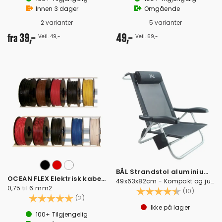
Innen
3
dager
Omgående
2 varianter
5 varianter
39,-
49,-
Veil. 49,-
Veil. 69,-
fra
BÅL Strandstol aluminium - Mørk grå
OCEAN FLEX Elektrisk kabel fortinnet
49x63x82cm - Kompakt og justerbar
0,75 til 6 mm2
Karakter:
4.5 av 
(10)
Karakter:
5.0 av 5 mulige
(2)
Ikke på lager
100+
Tilgjengelig