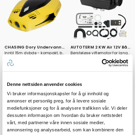
CHASING Dory Undervannsdrone med bag
AUTOTERM 2 KW Air 12V Båtpakke
Inntil 15m dybde - kompakt, bærbar drone
Børsteløse viftemotor for lang levetid
Karakter:
3.0 av 5
(1)
14
Tilgjengelig
4
Tilgjengelig
Innen
4
dager
Omgående
Denne nettsiden anvender cookies
7 390,-
9 999,-
Veil. 7 799,-
Vi bruker informasjonskapsler for å gi innhold og
annonser et personlig preg, for å levere sosiale
mediefunksjoner og for å analysere trafikken vår. Vi deler
dessuten informasjon om hvordan du bruker nettstedet
vårt, med partnerne våre innen sosiale medier,
annonsering og analysearbeid, som kan kombinere den