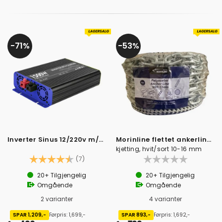
71%
53%
Inverter Sinus 12/220v m/fjernkontroll -
Morinline flettet ankerline med 5 meter
kjetting, hvit/sort 10-16 mm
Karakter:
4.4 av 5 mulige
(7)
20+
Tilgjengelig
20+
Tilgjengelig
Omgående
Omgående
2 varianter
4 varianter
SPAR 1,209,-
Førpris: 1,699,-
SPAR 893,-
Førpris: 1,692,-