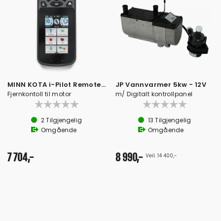
MINN KOTA i-Pilot Remote Bluetooth
JP Vannvarmer 5kw - 12V
Fjernkontoll til motor
m/ Digitalt kontrollpanel
2
Tilgjengelig
13
Tilgjengelig
Omgående
Omgående
7 704,-
8 990,-
Veil. 14 400,-