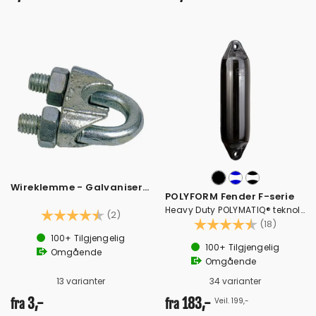
Wireklemme - Galvanisert stål
POLYFORM Fender F-serie
Heavy Duty POLYMATIQ® teknologi
Karakter:
4.5 av 5 mulige
(2)
Karakter:
4.3 av 
(18)
100+
Tilgjengelig
100+
Tilgjengelig
Omgående
Omgående
13 varianter
34 varianter
3,-
183,-
Veil. 199,-
fra
fra