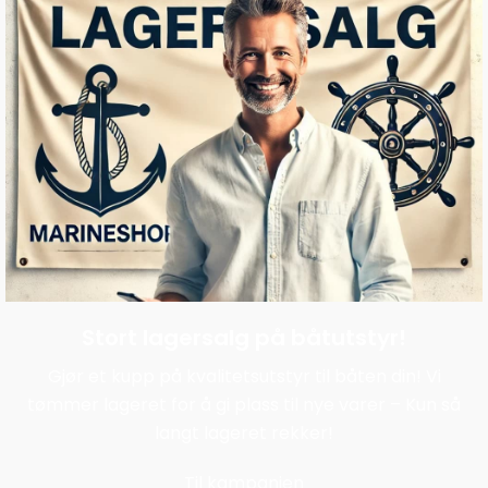
Stort lagersalg på båtutstyr!
Gjør et kupp på kvalitetsutstyr til båten din! Vi
tømmer lageret for å gi plass til nye varer – Kun så
langt lageret rekker!
Til kampanjen