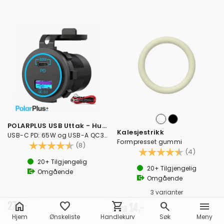
POLARPLUS USB Uttak - Hurtiglader - 83W
Kalesjestrikk
USB-C PD: 65W og USB-A QC3.0: 18W
Formpresset gummi
Karakter:
4.5 av 5 mulige
(8)
Karakter:
4.5 av 5
(4)
20+
Tilgjengelig
20+
Tilgjengelig
Omgående
Omgående
3 varianter
home
favorite
shopping_cart
search
menu
270,-
14,-
fra
Hjem
Ønskeliste
Handlekurv
Søk
Meny