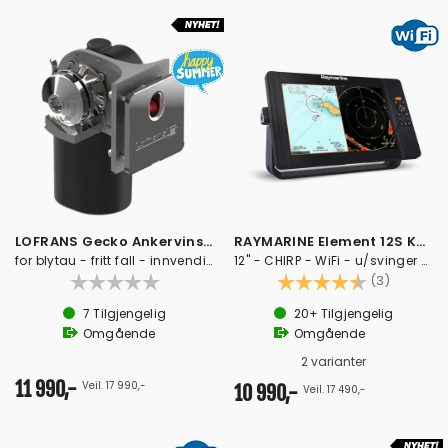
LOFRANS Gecko Ankervinsj 12V - 600W
RAYMARINE Element 12S Kartplotter/Ekko
for blytau - fritt fall - innvendig
12" - CHIRP - WiFi - u/svinger - u/kart
Karakter:
4.7 av 5
(3)
7
Tilgjengelig
20+
Tilgjengelig
Omgående
Omgående
2 varianter
11 990,-
Veil. 17 990,-
10 990,-
Veil. 17 490,-