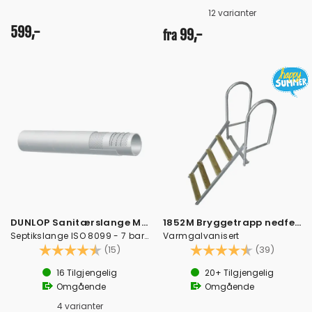
12 varianter
599,-
99,-
fra
DUNLOP Sanitærslange Marine metervare
1852M Bryggetrapp nedfellbar i 4 trinn
Septikslange ISO 8099 - 7 bar -gasstett
Varmgalvanisert
Karakter:
4.9 av 5 mulige
Karakter:
4.3 av 
(15)
(39)
16
Tilgjengelig
20+
Tilgjengelig
Omgående
Omgående
4 varianter