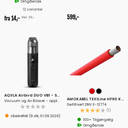
Omgående
12 varianter
599,-
14,-
Veil. 20,-
fra
AQIILA Airbird DUO VB1 - Støvsuger
AMOKABEL TEXILine HF90 Kabel
Vacuum og Air Blower - oppladbar
Sertifisert DNV E-12774
Karakter:
4.0 av 5
(1)
Ubekreftet
(
9
stk,
01.09.2026
)
100+
Tilgjengelig
Omgående