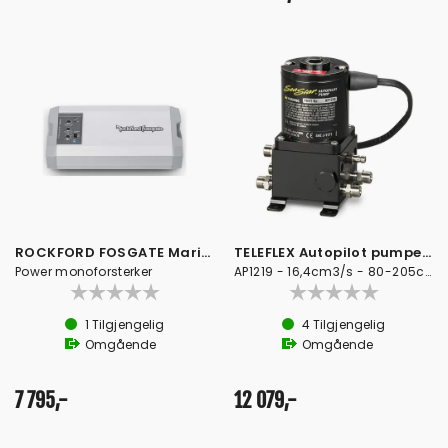
ROCKFORD FOSGATE Marine forsterker 750
TELEFLEX Autopilot pumpe, 60cu - 12V
Power monoforsterker
AP1219 - 16,4cm3/s - 80-205cm3
1
Tilgjengelig
4
Tilgjengelig
Omgående
Omgående
7 795,-
12 079,-