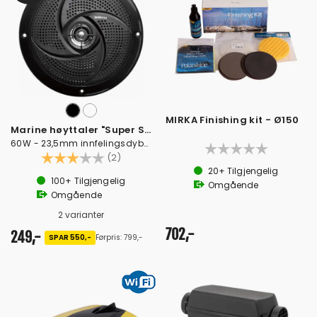
MIRKA Finishing kit - Ø150
Marine høyttaler "Super Slim" - 6,5"
60W - 23,5mm innfelingsdybde
Karakter:
3.0 av 5 mulige
(2)
20+
Tilgjengelig
100+
Tilgjengelig
Omgående
Omgående
2 varianter
702,-
249,-
SPAR 550,-
Førpris: 799,-