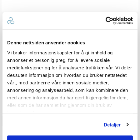
ANMELDELSER
Denne nettsiden anvender cookies
5.0
Karakter: 5 av 5 mulige
stemmer
2
Vi bruker informasjonskapsler for å gi innhold og
Karakter: 4 av 5 mulige
stemmer
0
annonser et personlig preg, for å levere sosiale
Karakter: 3 av 5 mulige
Karakter:
stemmer
0
Karakter: 2 av 5 mulige
mediefunksjoner og for å analysere trafikken vår. Vi deler
stemmer
5.0
0
Basert på 2 stemmer og
Karakter: 1 av 5 mulige
stemmer
0 omtaler
0
av
dessuten informasjon om hvordan du bruker nettstedet
5
vårt, med partnerne våre innen sosiale medier,
mulige
annonsering og analysearbeid, som kan kombinere den
Vær oppmerksom på at noen kunder gir en rating uten å skrive en
med annen informasjon du har gjort tilgjengelig for dem,
review, og at antallet ratings derfor vil være forskjellig fra antall
reviews.
eller som de har samlet inn gjennom din bruk av
tjenestene deres.
Detaljer
Q & A