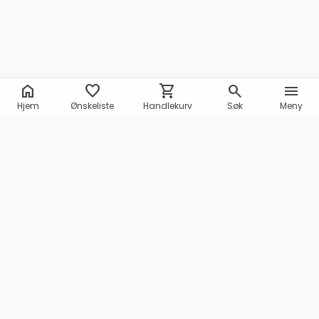
home
favorite
shopping_cart
search
menu
Hjem
Ønskeliste
Handlekurv
Søk
Meny