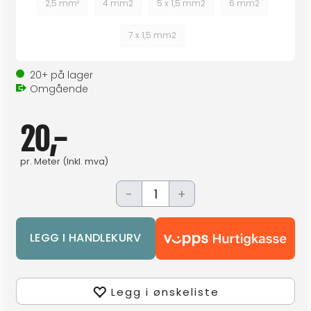
2,5 mm²
4 mm2
5 x 1,5 mm2
6 mm2
7 x 1,5 mm2
20+
på lager
Omgående
20,-
pr.
Meter
(Inkl. mva)
-
+
Legg i ønskeliste