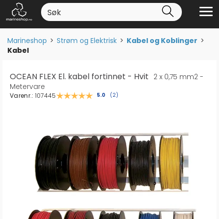
Marineshop
>
Strøm og Elektrisk
>
Kabel og Koblinger
>
Kabel
OCEAN FLEX El. kabel fortinnet - Hvit
2 x 0,75 mm2 -
Metervare
Varenr.:
107445
Gjennomsnittskarakter:
5.0
(
stemmer:
2
)