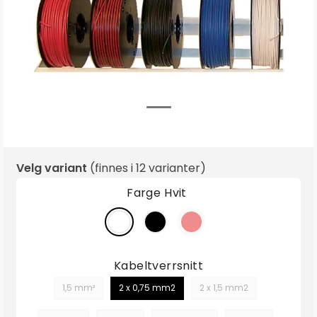
Velg variant
(finnes i
12 varianter
)
Farge
Hvit
Kabeltverrsnitt
1,5 mm²
2 x 0,75 mm2
2 x 1,5 mm2