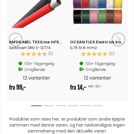
AMOKABEL TEXILine HF90 Kabel
OCEAN FLEX Elektrisk kabel fortinnet
Sertifisert DNV E-12774
0,75 til 6 mm2
Karakter:
4.0 av 5 mulige
Karakter:
5.0 av 5 
(1)
(2)
100+
Tilgjengelig
100+
Tilgjengelig
Omgående
Omgående
12 varianter
12 varianter
99,-
14,-
Veil. 20,-
fra
fra
Produkter som vises her, er produkter som andre kjøpte
sammen med denne varen, og har nødvendigvis ingen
sammeheng med den aktuelle varen.