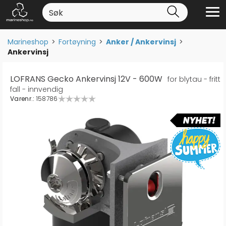
Marineshop
>
Fortøyning
>
Anker / Ankervinsj
>
Ankervinsj
LOFRANS Gecko Ankervinsj 12V - 600W
for blytau - fritt
fall - innvendig
Varenr.:
158786