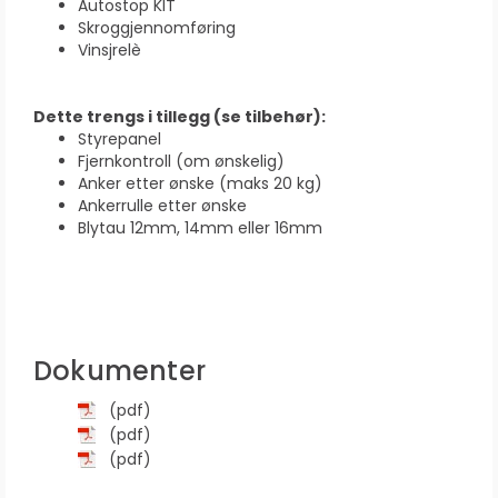
Autostop KIT
Skroggjennomføring
Vinsjrelè
Dette trengs i tillegg (se tilbehør):
Styrepanel
Fjernkontroll (om ønskelig)
Anker etter ønske (maks 20 kg)
Ankerrulle etter ønske
Blytau 12mm, 14mm eller 16mm
Dokumenter
(pdf)
(pdf)
(pdf)