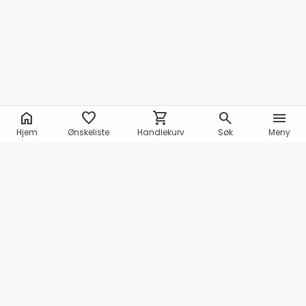
home
favorite
shopping_cart
search
menu
Hjem
Ønskeliste
Handlekurv
Søk
Meny