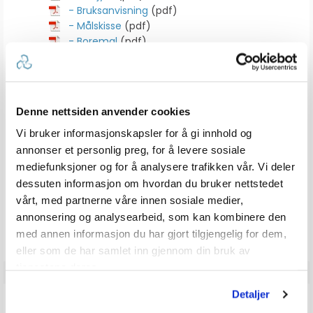
- Bruksanvisning
(pdf)
- Målskisse
(pdf)
- Boremal
(pdf)
- 3D-modell (step-fil)
(zip)
Denne nettsiden anvender cookies
Dokumenter
Vi bruker informasjonskapsler for å gi innhold og
- Brosjyre
(pdf)
annonser et personlig preg, for å levere sosiale
- Bruksanvisning
(pdf)
mediefunksjoner og for å analysere trafikken vår. Vi deler
- Målskisse
(pdf)
dessuten informasjon om hvordan du bruker nettstedet
- Boremal
(pdf)
vårt, med partnerne våre innen sosiale medier,
- 3D-modell (step-fil)
(zip)
annonsering og analysearbeid, som kan kombinere den
med annen informasjon du har gjort tilgjengelig for dem,
eller som de har samlet inn gjennom din bruk av
tjenestene deres.
Detaljer
TEKNISK INFO