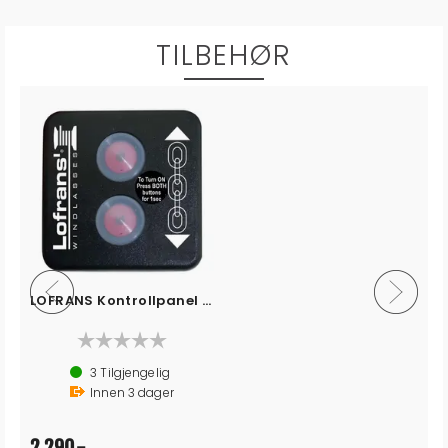
TILBEHØR
LOFRANS Kontrollpanel for ankervinsj
vinsj
3
Tilgjengelig
Innen
3
dager