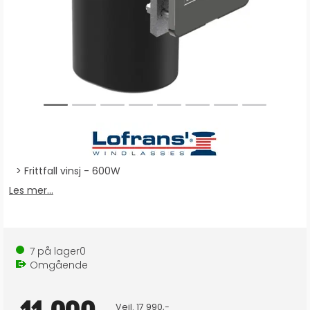
Frittfall vinsj - 600W
Les mer...
7
på lager
0
Omgående
Veil.
17 990,-