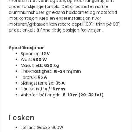
motoren mot vann og støv, og sikrer langsiktig drift
under forskjellige forhold. Det anodiserte marine
aluminiumshuset gir ekstra holdbarhet og motstand
mot korrosjon. Med en enkel installasjon hvor
motoren/girkassen kan rotere opptil 180˚ i trinn på 60˚,
er det enkelt å finne riktig posisjon for vinsjen.
Spesifikasjoner
Spenning:
12 V
Watt:
600 W
Maks trekk:
630 kg
Trekkhastighet:
18-24 m/min
Forbruk:
65 A
Sikringsstørrelse:
35 A
Tau Ø:
12 / 14 / 16 mm
Anbefalt båtlengde:
6-10 m (20-32 fot)
I esken
Lofrans Gecko 600W