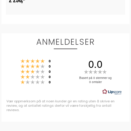
2 290,-
ANMELDELSER
0.0
Karakter: 5 av 5 mulige
stemmer
0
Karakter: 4 av 5 mulige
stemmer
0
Karakter: 3 av 5 mulige
Karakter:
stemmer
0
Karakter: 2 av 5 mulige
stemmer
0.0
0
Basert på 0 stemmer og
Karakter: 1 av 5 mulige
stemmer
0 omtaler
0
av
5
mulige
Vær oppmerksom på at noen kunder gir en rating uten å skrive en
review, og at antallet ratings derfor vil være forskjellig fra antall
reviews.