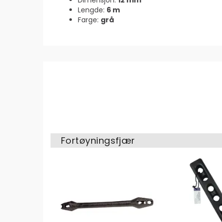
Dimensjon:
12 mm
Lengde:
6 m
Farge:
grå
Fortøyningsfjær