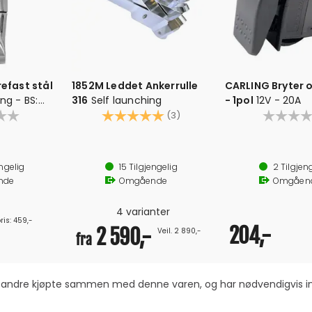
refast stål
1852M Leddet Ankerrulle
CARLING Bryter 
ng - BS:
316
Self launching
- 1pol
12V - 20A
Karakter:
5.0 av 5 mulige
(3)
k kjetting
ert stål
ngelig
15
Tilgjengelig
2
Tilgjen
nde
Omgående
Omgåen
4 varianter
ris: 459,-
204,-
2 590,-
Veil. 2 890,-
fra
om andre kjøpte sammen med denne varen, og har nødvendigvis