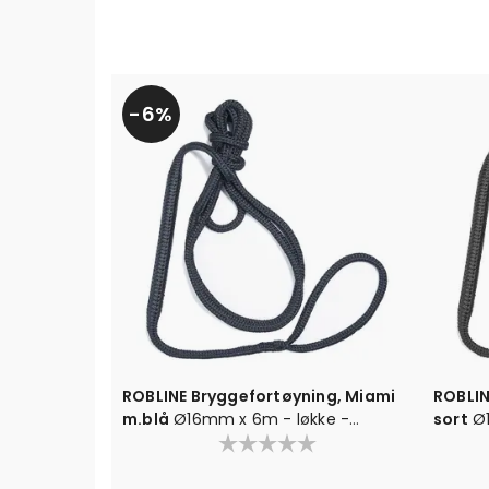
6%
ROBLINE Bryggefortøyning, Miami
ROBLIN
m.blå
Ø16mm x 6m - løkke -
sort
Ø
m/rykkdemper
m/ryk