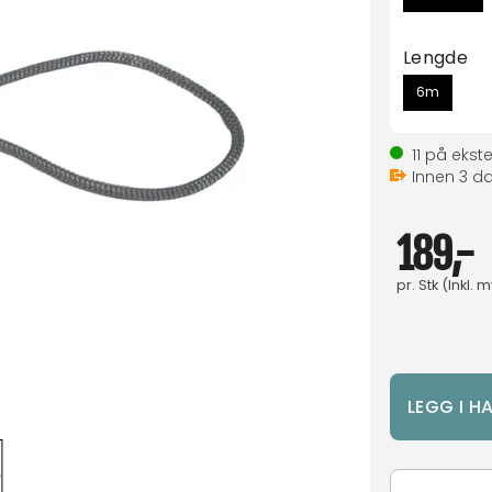
Lengde
6m
11
på ekste
Innen
3
da
189,-
pr.
Stk
(Inkl. 