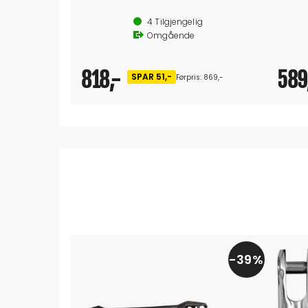
Miami kombinerer høy slitestyrke med gode strekkegenskaper og sjokkdemping. Strømpen er laget av toppkvalitet polyester med en kraftig integrert sjokkdemper av gummi, noe som gir optimal demping. Den hendige øyespleisen gjør at Miami er klar for bruk med en gang.
Sterk 
Med ø
4
Tilgjengelig
: Tekniske data:
6m l
Omgående
818,-
589
SPAR 51,-
Førpris: 869,-
39%