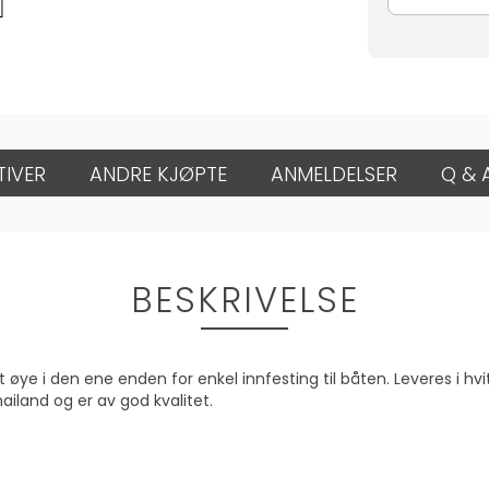
TIVER
ANDRE KJØPTE
ANMELDELSER
Q & 
BESKRIVELSE
et øye i den ene enden for enkel innfesting til båten. Leveres i hvit
ailand og er av god kvalitet.