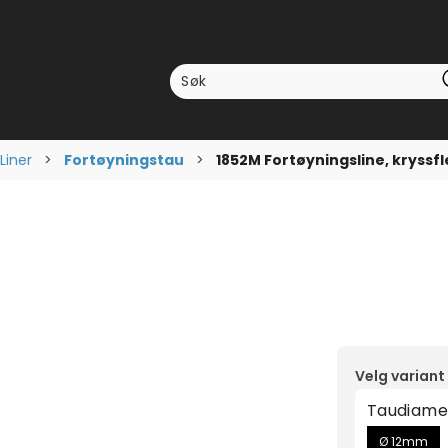
Liner
>
Fortøyningstau
>
1852M Fortøyningsline, kryssfl
msnittskarakter:
temmer:
Velg variant
Taudiame
Ø 12mm