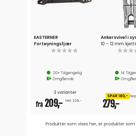
EASTERNER
Ankersvivel i sy
Fortøyningsfjær
10 - 12 mm kjetti
4415kg
For 10-12 mm tyk
AISI 316 blankpol
20+
Tilgjengelig
14
Tilgje
Omgående
Omgåe
3 varianter
SPAR 180,-
Førp
209,-
Veil. 229,-
279,-
fra
Produkter som vises her, er produkter s