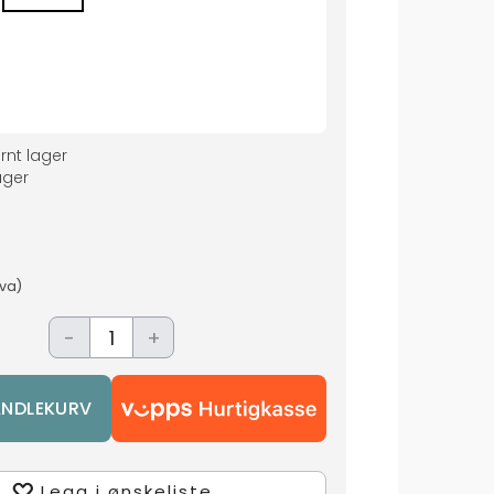
rnt lager
ger
mva)
-
+
Legg i ønskeliste