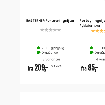
EASTERNER Fortøyningsfjær
Fortøyningsfj
Rykkdemper
Karakter
Rykkdemper
20+
Tilgjengelig
100+
Ti
Omgående
Omgåe
3 varianter
4 var
209,-
85,-
Veil. 229,-
fra
fra