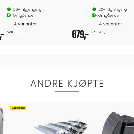
og fleksibel
Sterk og fleksibel
yespleis
Med øyespleis
20+
Tilgjengelig
20+
Tilgjengelig
engde
6m lengde
Omgående
Omgående
4 varianter
4 varianter
,-
679,-
Veil. 669,-
Veil. 769,-
ANDRE KJØPTE