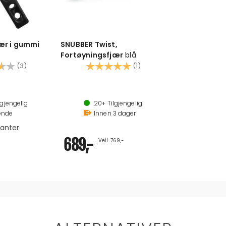
ær i gummi
SNUBBER Twist,
Fortøyningsfjær
blå
:
3.3 av 5 mulige
Karakter:
5.0 av 5 mulige
(3)
(1)
Optimalisert for båter mellom 2 og 6 tonn
Passer alle typer tau, også flat webbing
lgjengelig
20+
Tilgjengelig
Designet og produsert i Finland
nde
Innen
3
dager
Selges enkeltvis
ianter
689,-
Veil. 769,-