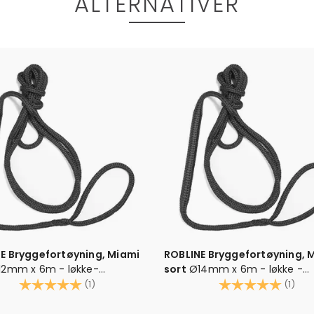
ALTERNATIVER
E Bryggefortøyning, Miami
ROBLINE Bryggefortøyning, 
12mm x 6m - løkke-
sort
Ø14mm x 6m - løkke -
kdemper
Karakter:
5.0 av 5 mulige
m/rykkdemper
Karakter:
5.0
(1)
(1)