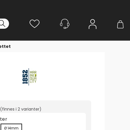
Logg inn
ettet
(finnes i
2 varianter
)
ter
Ø 14mm