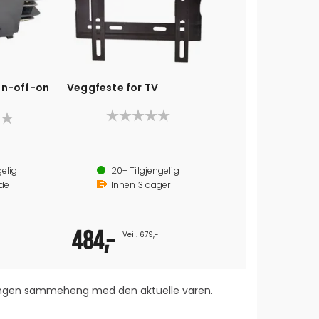
on-off-on
Veggfeste for TV
Maks 45 kg
Vesa 10 x 10 cm, 10 x 20 cm og 20 x 20 cm
gelig
20+
Tilgjengelig
Kompatibel med alle hullmønstre.
de
Innen
3
dager
484,-
Veil. 679,-
 ingen sammeheng med den aktuelle varen.