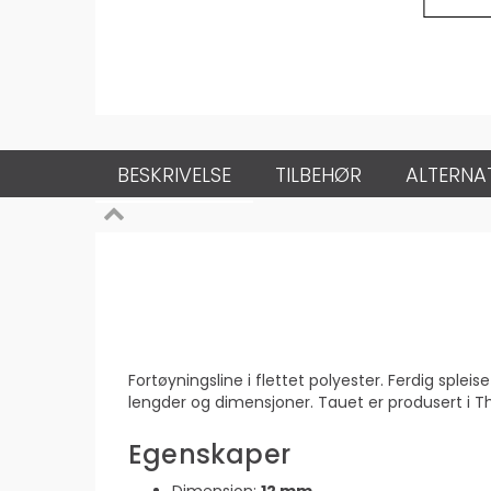
BESKRIVELSE
TILBEHØR
ALTERNA
Fortøyningsline i flettet polyester. Ferdig spleis
lengder og dimensjoner. Tauet er produsert i Th
Egenskaper