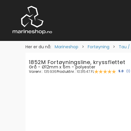
Her er du nå:
Marineshop
>
Fortøyning
>
Tau / 
1852M Fortøyningsline, kryssflettet
Grå - Ø12mm x 6m - polyester
Varenr.:
135936
Produktnr.:
1031547.FL
Gjenno
5.0
(
s
1
)