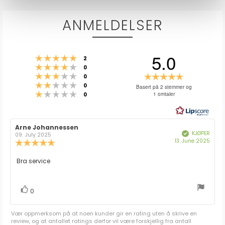
ANMELDELSER
5.0
Karakter: 5 av 5 mulige
stemmer
2
Karakter: 4 av 5 mulige
stemmer
0
Karakter: 3 av 5 mulige
Karakter:
stemmer
0
Karakter: 2 av 5 mulige
stemmer
5.0
0
Basert på 2 stemmer og
Karakter: 1 av 5 mulige
stemmer
1 omtaler
0
av
5
mulige
Forfatter:
Arne Johannessen
Omtaledato:
KJØPER
Verifisert
09. July 2025
Dato
13. June 2025
Karakter:
for
5.0
kjøp:
av
Omtaletekst:
Bra service
5
mulige
stemmer
Liker
0
Vær oppmerksom på at noen kunder gir en rating uten å skrive en
review, og at antallet ratings derfor vil være forskjellig fra antall