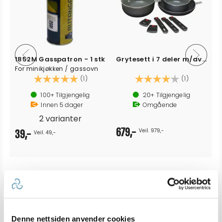
1852M Gasspatron - 1 stk
Grytesett i 7 deler m/avtagbare håndtak
For minikjøkken / gassovn
Karakter:
5.0 av 5 mulige
Karakter:
4.0 av 5 
(1)
(1)
100+
Tilgjengelig
20+
Tilgjengelig
Innen
5
dager
Omgående
2 varianter
679,-
Veil. 979,-
39,-
Veil. 49,-
ALTERNATIVER
Denne nettsiden anvender cookies