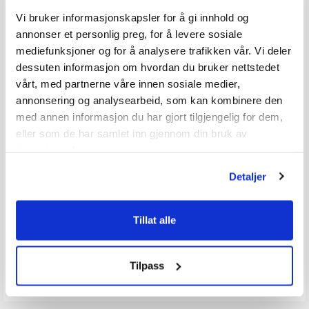
Vi bruker informasjonskapsler for å gi innhold og
annonser et personlig preg, for å levere sosiale
mediefunksjoner og for å analysere trafikken vår. Vi deler
dessuten informasjon om hvordan du bruker nettstedet
vårt, med partnerne våre innen sosiale medier,
annonsering og analysearbeid, som kan kombinere den
med annen informasjon du har gjort tilgjengelig for dem,
eller som de har samlet inn gjennom din bruk av
ss
OMNIA Miniovn
tjenestene deres.
Baking og steking på gassbluss etc.
av 5 mulige
Karakter:
4.7 av 5 mulige
(9)
Detaljer
20+
Tilgjengelig
Omgående
Tillat alle
439,-
Veil. 519,-
Tilpass