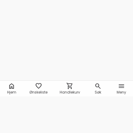
home
favorite
shopping_cart
search
menu
Hjem
Ønskeliste
Handlekurv
Søk
Meny