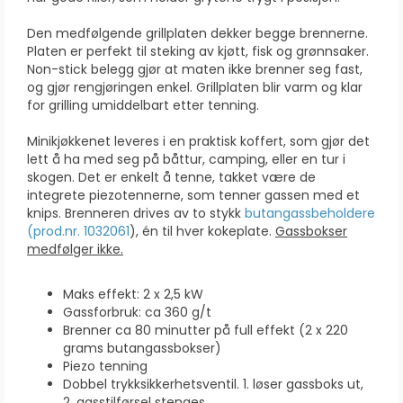
Den medfølgende grillplaten dekker begge brennerne.
Platen er perfekt til steking av kjøtt, fisk og grønnsaker.
Non-stick belegg gjør at maten ikke brenner seg fast,
og gjør rengjøringen enkel. Grillplaten blir varm og klar
for grilling umiddelbart etter tenning.
Minikjøkkenet leveres i en praktisk koffert, som gjør det
lett å ha med seg på båttur, camping, eller en tur i
skogen. Det er enkelt å tenne, takket være de
integrete piezotennerne, som tenner gassen med et
knips. Brenneren drives av to stykk
butangassbeholdere
(prod.nr. 1032061
), én til hver kokeplate.
Gassbokser
medfølger ikke.
Maks effekt: 2 x 2,5 kW
Gassforbruk: ca 360 g/t
Brenner ca 80 minutter på full effekt (2 x 220
grams butangassbokser)
Piezo tenning
Dobbel trykksikkerhetsventil. 1. løser gassboks ut,
2. gasstilførsel stenges.