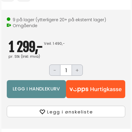
9
på lager
(ytterligere
20+
på eksternt lager
)
Omgående
1 299,-
Veil.
1 490,-
pr.
Stk
(Inkl. mva)
-
+
Legg i ønskeliste