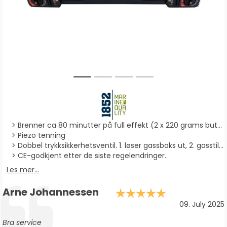
Brenner ca 80 minutter på full effekt (2 x 220 grams butangassbokser)
Piezo tenning
Dobbel trykksikkerhetsventil. 1. løser gassboks ut, 2. gasstilførsel stenges.
CE-godkjent etter de siste regelendringer.
Les mer...
Forfatter:
Arne Johannessen
Karakter: 5.
Testimonial
Dato:
09. July 2025
Tekst:
Bra service