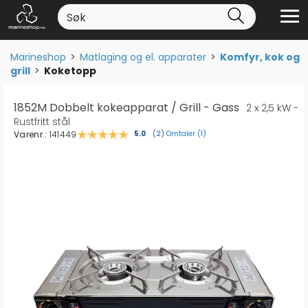
Marineshop
>
Matlaging og el. apparater
>
Komfyr, kok og
grill
>
Koketopp
1852M Dobbelt kokeapparat / Grill - Gass
2 x 2,5 kW -
Rustfritt stål
Varenr.:
141449
Omtaler (
1
)
Gjennomsnittskarakter:
5.0
(
stemmer:
2
)