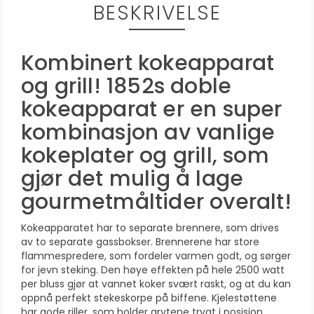
BESKRIVELSE
Kombinert kokeapparat
og grill! 1852s doble
kokeapparat er en super
kombinasjon av vanlige
kokeplater og grill, som
gjør det mulig å lage
gourmetmåltider overalt!
Kokeapparatet har to separate brennere, som drives
av to separate gassbokser. Brennerene har store
flammespredere, som fordeler varmen godt, og sørger
for jevn steking. Den høye effekten på hele 2500 watt
per bluss gjør at vannet koker svært raskt, og at du kan
oppnå perfekt stekeskorpe på biffene. Kjelestøttene
har gode riller, som holder grytene trygt i posisjon.