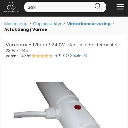
Marineshop
>
Opplagsutstyr
>
Vinterkonservering
>
Avfuktning / Varme
Varmerør - 125cm / 240W
Med justerbar termostat -
230V - IP44
Varenr.:
142761
Omtaler (
4
)
Gjennomsnittskarakter:
4.7
(
stemmer:
15
)