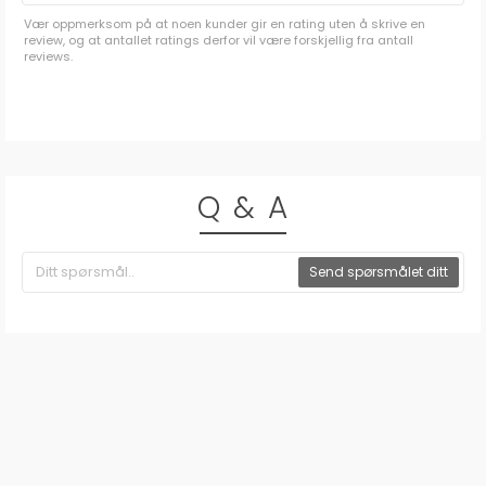
Vær oppmerksom på at noen kunder gir en rating uten å skrive en
review, og at antallet ratings derfor vil være forskjellig fra antall
reviews.
Q & A
Send spørsmålet ditt