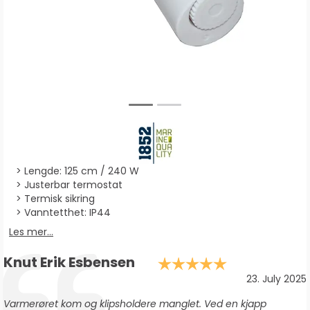
Lengde: 125 cm / 240 W
Justerbar termostat
Termisk sikring
Vanntetthet: IP44
Les mer...
Forfatter:
Knut Erik Esbensen
Karakter: 5.
Testimonial
Dato:
23. July 2025
Tekst:
Varmerøret kom og klipsholdere manglet. Ved en kjapp