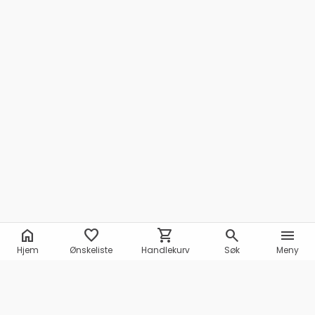
home
favorite
shopping_cart
search
menu
Hjem
Ønskeliste
Handlekurv
Søk
Meny