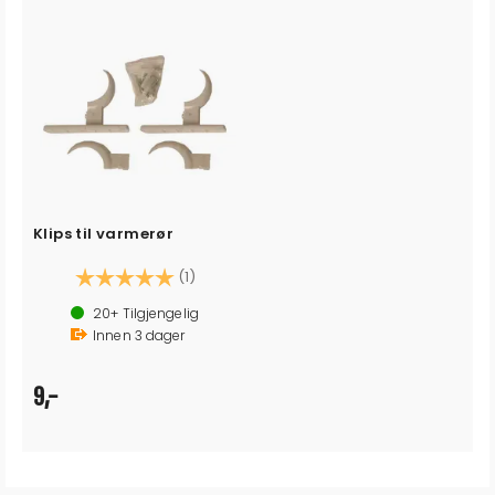
Klips til varmerør
Karakter:
5.0 av 5 mulige
(1)
20+
Tilgjengelig
Innen
3
dager
9,-