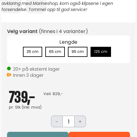
avklaring med Marineshop, kom også klipsene i egen
forsendelse. Tommel opp til god service!
Velg variant
(finnes i
4 varianter
)
Lengde
35 cm
65 cm
95 cm
125 cm
20+
på eksternt lager
Innen
3
dager
739,-
Veil.
829,-
pr.
Stk
(Inkl. mva)
-
+