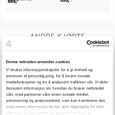
ANDRE KJØPTE
Denne nettsiden anvender cookies
Vi bruker informasjonskapsler for å gi innhold og
annonser et personlig preg, for å levere sosiale
mediefunksjoner og for å analysere trafikken vår. Vi deler
dessuten informasjon om hvordan du bruker nettstedet
vårt, med partnerne våre innen sosiale medier,
Gitter for varmerør
Varmerør m/justerbar Termostat
annonsering og analysearbeid, som kan kombinere den
230V - IP44
med annen informasjon du har gjort tilgjengelig for dem,
Karakter:
4.7 av 5 mulige
Karakter:
4.7 av 5
(15)
(15)
eller som de har samlet inn gjennom din bruk av