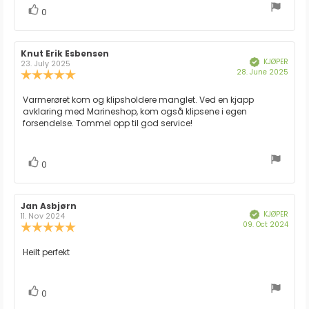
stemmer
Liker
0
Forfatter:
Knut Erik Esbensen
Omtaledato:
KJØPER
Verifisert
23. July 2025
Dato
28. June 2025
Karakter:
for
5.0
kjøp:
av
Omtaletekst:
Varmerøret kom og klipsholdere manglet. Ved en kjapp
5
avklaring med Marineshop, kom også klipsene i egen
mulige
forsendelse. Tommel opp til god service!
stemmer
Liker
0
Forfatter:
Jan Asbjørn
Omtaledato:
KJØPER
Verifisert
11. Nov 2024
Dato
09. Oct 2024
Karakter:
for
5.0
kjøp:
av
Omtaletekst:
Heilt perfekt
5
mulige
stemmer
Liker
0