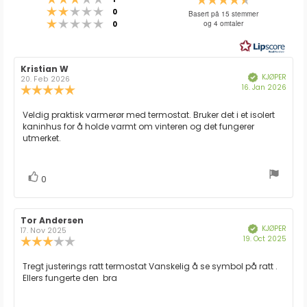
Karakter: 2 av 5 mulige
stemmer
4.7
0
Basert på 15 stemmer
Karakter: 1 av 5 mulige
stemmer
og 4 omtaler
0
av
5
mulige
Forfatter:
Kristian W
Omtaledato:
KJØPER
Verifisert
20. Feb 2026
Dato
16. Jan 2026
Karakter:
for
5.0
kjøp:
av
Omtaletekst:
Veldig praktisk varmerør med termostat. Bruker det i et isolert
5
kaninhus for å holde varmt om vinteren og det fungerer
mulige
utmerket.
stemmer
Liker
0
Forfatter:
Tor Andersen
Omtaledato:
KJØPER
Verifisert
17. Nov 2025
Dato
19. Oct 2025
Karakter:
for
3.0
kjøp:
av
Omtaletekst:
Tregt justerings ratt termostat Vanskelig å se symbol på ratt .
5
Ellers fungerte den bra
mulige