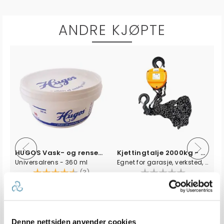
ANDRE KJØPTE
HUGOS Vask- og rensemiddel
Kjettingtalje 2000kg - 3m løft
Universalrens - 360 ml
Egnet for garasje, verksted, ol.
v 5 mulige
Karakter:
4.3 av 5 mulige
(3)
100+
Tilgjengelig
20+
Tilgjengelig
Omgående
Innen
5
dager
Denne nettsiden anvender cookies