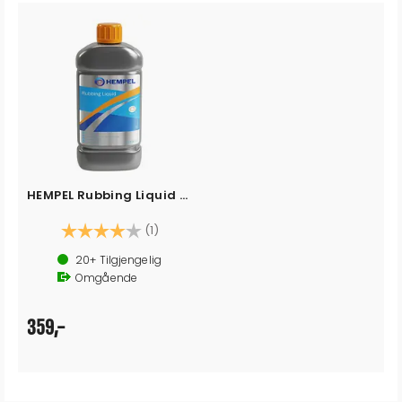
HEMPEL Rubbing Liquid 0,5 l
Karakter:
4.0 av 5 mulige
(1)
20+
Tilgjengelig
Omgående
359,-