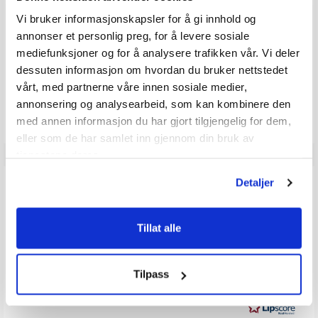
129,-
1 249,-
Veil. 159,-
Vi bruker informasjonskapsler for å gi innhold og
annonser et personlig preg, for å levere sosiale
mediefunksjoner og for å analysere trafikken vår. Vi deler
dessuten informasjon om hvordan du bruker nettstedet
Produkter som vises her, er produkter som andre kjøpte
vårt, med partnerne våre innen sosiale medier,
sammen med denne varen, og har nødvendigvis ingen
annonsering og analysearbeid, som kan kombinere den
sammeheng med den aktuelle varen.
med annen informasjon du har gjort tilgjengelig for dem,
eller som de har samlet inn gjennom din bruk av
tjenestene deres.
ANMELDELSER
Detaljer
Tillat alle
0.0
Karakter: 5 av 5 mulige
stemmer
0
Karakter: 4 av 5 mulige
stemmer
0
Karakter: 3 av 5 mulige
Karakter:
stemmer
0
Karakter: 2 av 5 mulige
stemmer
0.0
0
Tilpass
Basert på 0 stemmer og
Karakter: 1 av 5 mulige
stemmer
0 omtaler
0
av
5
mulige