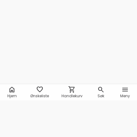
home
favorite
shopping_cart
search
menu
Hjem
Ønskeliste
Handlekurv
Søk
Meny