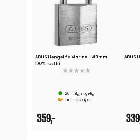
k 30mm
ABUS Hengelås Marine - 40mm
ABUS 
100% rustfri
ig
20+
Tilgjengelig
Innen
5
dager
359,-
339