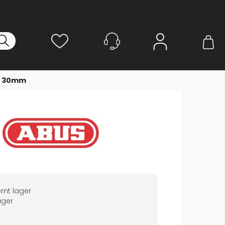
Logg inn
k 30mm
rnt lager
ger