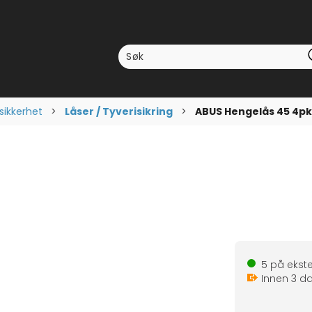
sikkerhet
>
Låser / Tyverisikring
>
ABUS Hengelås 45 4p
5
på ekste
Innen
3
da