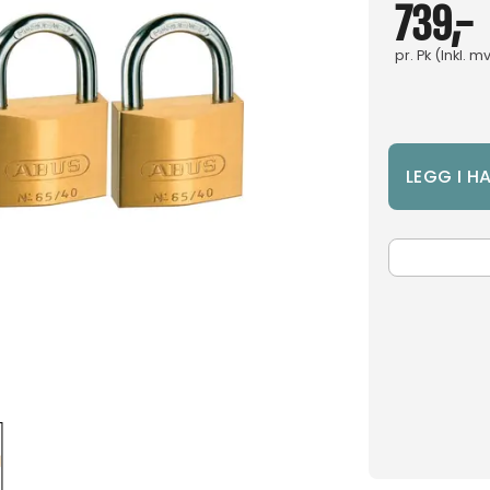
739,-
pr.
Pk
(Inkl. m