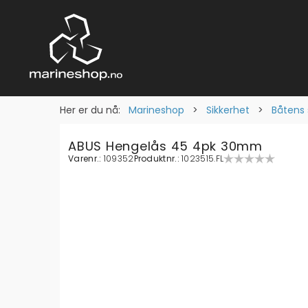
Her er du nå:
Marineshop
>
Sikkerhet
>
Båtens 
ABUS Hengelås 45 4pk 30mm
Varenr.:
109352
Produktnr.:
1023515.FL