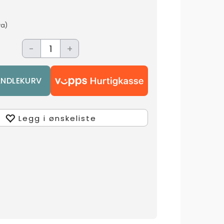
va)
-
+
Legg i ønskeliste