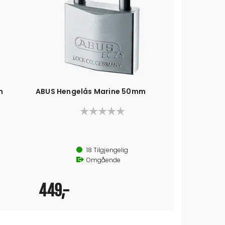
m
ABUS Hengelås Marine 50mm
ABUS Henge
30mm
Rust
18
Tilgjengelig
Omgående
449,-
299,-