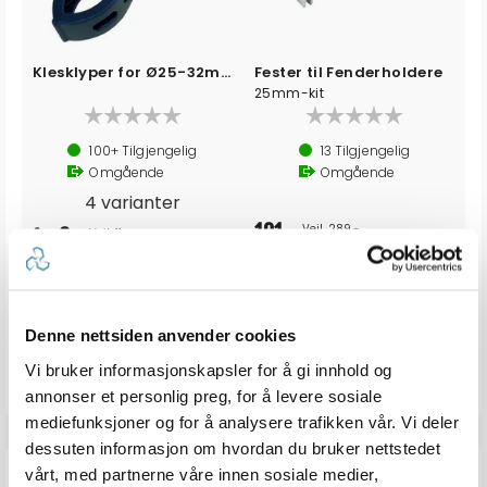
Klesklyper for Ø25-32mm rekke
Fester til Fenderholdere
25mm-kit
100+
Tilgjengelig
13
Tilgjengelig
Omgående
Omgående
4 varianter
191,-
Veil. 289,-
6,-
Veil. 11,-
fra
Produkter som vises her, er produkter som andre kjøpte
Denne nettsiden anvender cookies
sammen med denne varen, og har nødvendigvis ingen
sammeheng med den aktuelle varen.
Vi bruker informasjonskapsler for å gi innhold og
annonser et personlig preg, for å levere sosiale
mediefunksjoner og for å analysere trafikken vår. Vi deler
dessuten informasjon om hvordan du bruker nettstedet
ANMELDELSER
vårt, med partnerne våre innen sosiale medier,