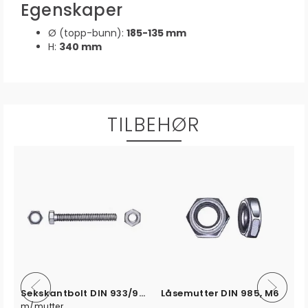
Egenskaper
Ø (topp-bunn):
185-135 mm
H:
340 mm
TILBEHØR
Sekskantbolt DIN 933/934, M6 x 20 mm
Låsemutter DIN 985, M6
m/mutter