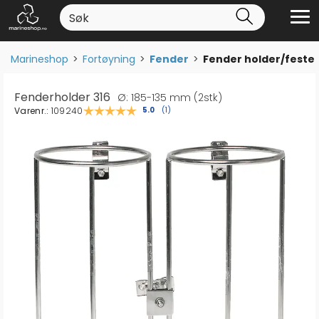
Marineshop
>
Fortøyning
>
Fender
>
Fender holder/feste
Fenderholder 316
Ø: 185-135 mm (2stk)
Varenr.:
109240
Gjennomsnittskarakter:
5.0
(
stemmer:
1
)