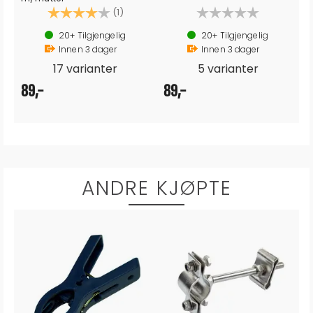
av 5 mulige
Karakter:
4.0 av 5 mulige
(1)
20+
Tilgjengelig
20+
Tilgjengelig
Innen
3
dager
Innen
3
dager
17 varianter
5 varianter
89,-
89,-
ANDRE KJØPTE