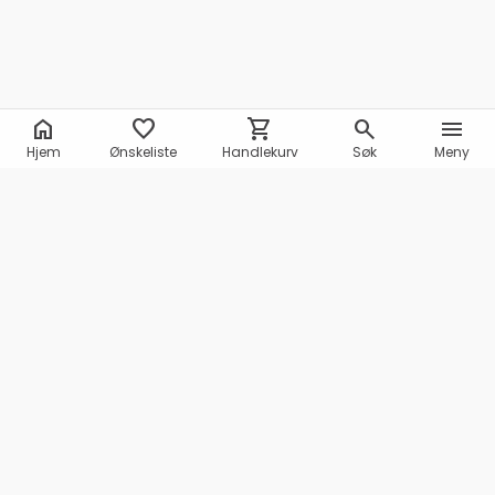
home
favorite
shopping_cart
search
menu
Hjem
Ønskeliste
Handlekurv
Søk
Meny