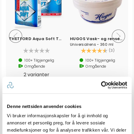
THETFORD Aqua Soft Toalettpapir
HUGOS Vask- og rensemiddel
Universalrens - 360 ml
Karakter:
4.3 av 5 
(3)
100+
Tilgjengelig
100+
Tilgjengelig
Omgående
Omgående
2 varianter
119,-
Veil. 159,-
59,-
Veil. 89,-
fra
Denne nettsiden anvender cookies
Produkter som vises her, er produkter som andre kjøpte
Vi bruker informasjonskapsler for å gi innhold og
sammen med denne varen, og har nødvendigvis ingen
annonser et personlig preg, for å levere sosiale
sammeheng med den aktuelle varen.
mediefunksjoner og for å analysere trafikken vår. Vi deler