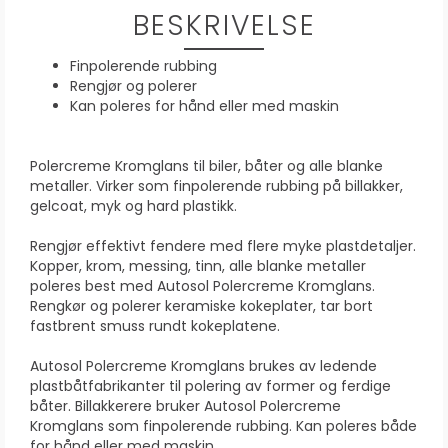
BESKRIVELSE
Finpolerende rubbing
Rengjør og polerer
Kan poleres for hånd eller med maskin
Polercreme Kromglans til biler, båter og alle blanke
metaller. Virker som finpolerende rubbing på billakker,
gelcoat, myk og hard plastikk.
Rengjør effektivt fendere med flere myke plastdetaljer.
Kopper, krom, messing, tinn, alle blanke metaller
poleres best med Autosol Polercreme Kromglans.
Rengkør og polerer keramiske kokeplater, tar bort
fastbrent smuss rundt kokeplatene.
Autosol Polercreme Kromglans brukes av ledende
plastbåtfabrikanter til polering av former og ferdige
båter. Billakkerere bruker Autosol Polercreme
Kromglans som finpolerende rubbing. Kan poleres både
for hånd eller med maskin.