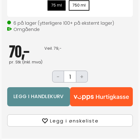
75 ml
750 ml
6
på lager
(ytterligere
100+
på eksternt lager
)
Omgående
70,-
Veil.
79,-
pr.
Stk
(Inkl. mva)
-
+
Legg i ønskeliste