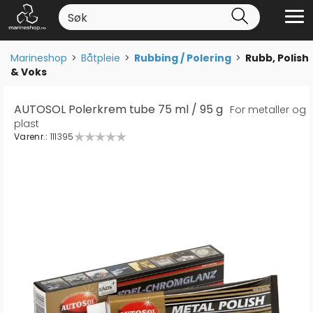
Marineshop
>
Båtpleie
>
Rubbing / Polering
>
Rubb, Polish
& Voks
AUTOSOL Polerkrem tube 75 ml / 95 g
For metaller og
plast
Varenr.:
111395