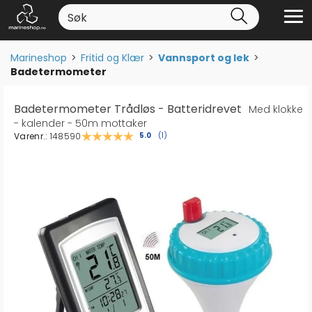
Marineshop
>
Fritid og Klær
>
Vannsport og lek
>
Badetermometer
Badetermometer Trådløs - Batteridrevet
Med klokke
- kalender - 50m mottaker
Varenr.:
148590
Gjennomsnittskarakter:
5.0
(
stemmer:
1
)