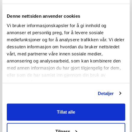
5.0
1
Karakter: 4 av 5 mulige
stemmer
0
Karakter: 3 av 5 mulige
Karakter:
stemmer
0
Karakter: 2 av 5 mulige
stemmer
5.0
Denne nettsiden anvender cookies
0
Basert på 1 stemmer og
Karakter: 1 av 5 mulige
stemmer
0 omtaler
0
av
Vi bruker informasjonskapsler for å gi innhold og
5
annonser et personlig preg, for å levere sosiale
mulige
mediefunksjoner og for å analysere trafikken vår. Vi deler
Vær oppmerksom på at noen kunder gir en rating uten å skrive en
review, og at antallet ratings derfor vil være forskjellig fra antall
dessuten informasjon om hvordan du bruker nettstedet
reviews.
vårt, med partnerne våre innen sosiale medier,
annonsering og analysearbeid, som kan kombinere den
med annen informasjon du har gjort tilgjengelig for dem,
eller som de har samlet inn gjennom din bruk av
Q & A
tjenestene deres.
Detaljer
Send spørsmålet ditt
Tillat alle
Tilpass