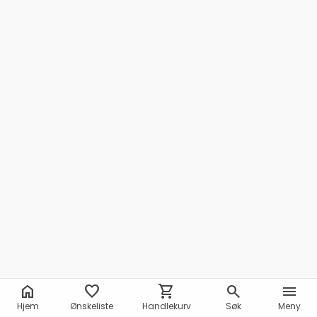
home
favorite
shopping_cart
search
menu
Hjem
Ønskeliste
Handlekurv
Søk
Meny