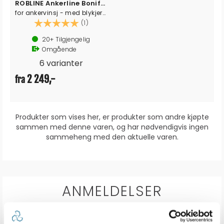
ROBLINE Ankerline Bonifacio - flettet
for ankervinsj - med blykjerne
Karakter:
5.0 av 5 mulige
(1)
20+
Tilgjengelig
Omgående
6 varianter
2 249,-
fra
Produkter som vises her, er produkter som andre kjøpte
sammen med denne varen, og har nødvendigvis ingen
sammeheng med den aktuelle varen.
ANMELDELSER
Karakter: 5 av 5 mulige
stemmer