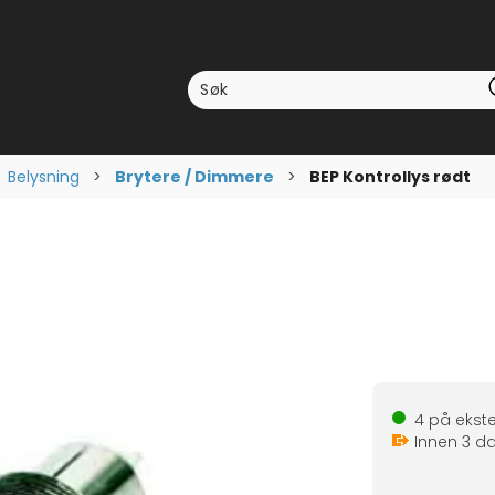
>
Belysning
>
Brytere / Dimmere
>
BEP Kontrollys rødt
4
på ekste
Innen
3
da