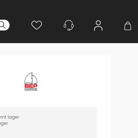
Logg inn
rnt lager
ger