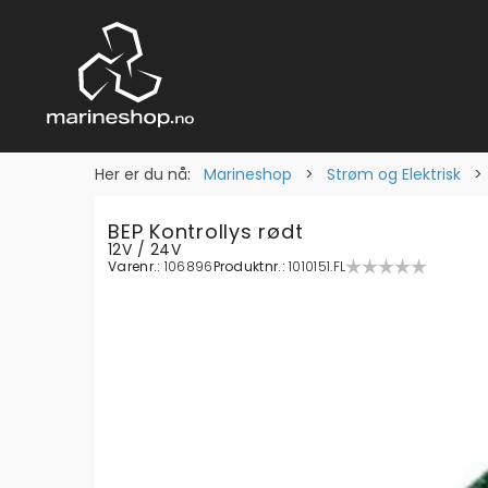
Her er du nå:
Marineshop
>
Strøm og Elektrisk
BEP Kontrollys rødt
12V / 24V
Varenr.:
106896
Produktnr.:
1010151.FL