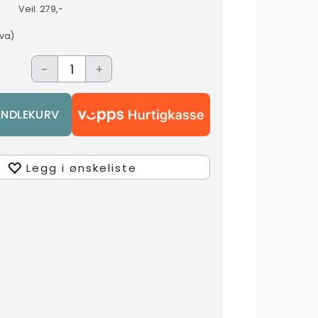
Veil.
279,-
mva)
-
+
Legg i ønskeliste