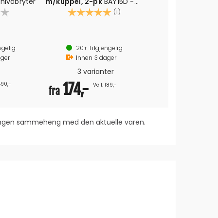
nivåbryter
m/kuppel, 2-pk
BAY15D -
Hvit/Rød/Grønn - 12/24V
Karakter:
5.0 av 5 mulige
(1)
BAY15D- 12/24V/36V
HVIT/RØD/GRØNN
ngelig
20+
Tilgjengelig
2pk
ger
Innen
3
dager
3 varianter
 490,-
174,-
Veil. 189,-
fra
 ingen sammeheng med den aktuelle varen.