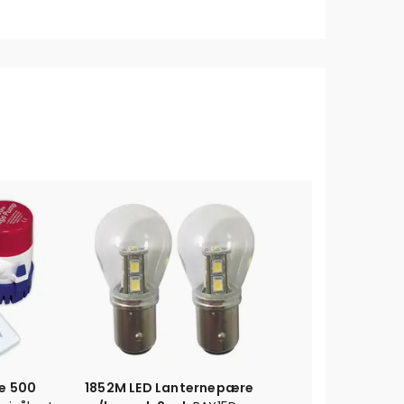
e 500
1852M LED Lanternepære