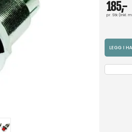
185,-
pr.
Stk
(Inkl. 