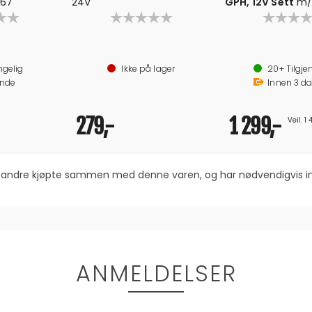
P67
24V
GPH, 12V Sett
m/
ngelig
Ikke på lager
20+
Tilgje
nde
Innen
3
da
279,-
1 299,-
Veil. 1
om andre kjøpte sammen med denne varen, og har nødvendigvis
ANMELDELSER