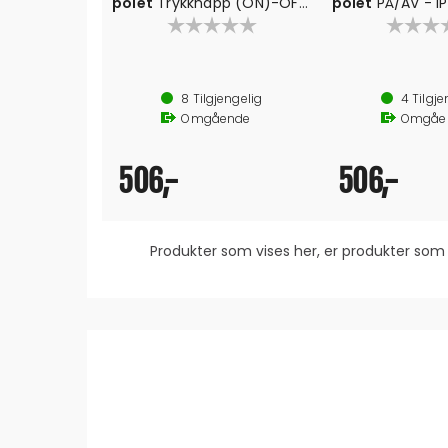
polet
Trykknapp (ON)-OFF
polet
PÅ/AV - I
- IP67
8
Tilgjengelig
4
Tilgje
Omgående
Omgåe
506,-
506,-
Produkter som vises her, er produkter s