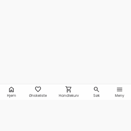
home
favorite
shopping_cart
search
menu
Hjem
Ønskeliste
Handlekurv
Søk
Meny