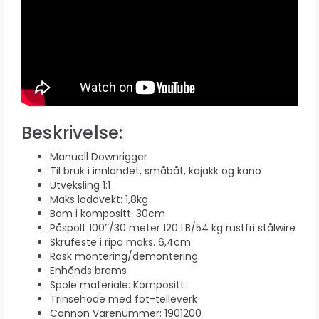
Beskrivelse:
Manuell Downrigger
Til bruk i innlandet, småbåt, kajakk og kano
Utveksling 1:1
Maks loddvekt: 1,8kg
Bom i kompositt: 30cm
Påspolt 100’’/30 meter 120 LB/54 kg rustfri stålwire
Skrufeste i ripa maks. 6,4cm
Rask montering/demontering
Enhånds brems
Spole materiale: Kompositt
Trinsehode med fot-telleverk
Cannon Varenummer: 1901200