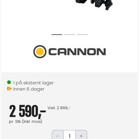
1
på eksternt lager
Innen
6
dager
2 590,-
Veil.
2 899,-
pr.
Stk
(Inkl. mva)
-
+