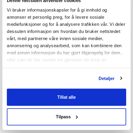
Denne nettsiden anvender cookies
mulige
Vær oppmerksom på at noen kunder gir en rating uten å skrive en
Vi bruker informasjonskapsler for å gi innhold og
review, og at antallet ratings derfor vil være forskjellig fra antall
annonser et personlig preg, for å levere sosiale
reviews.
mediefunksjoner og for å analysere trafikken vår. Vi deler
dessuten informasjon om hvordan du bruker nettstedet
vårt, med partnerne våre innen sosiale medier,
Q & A
annonsering og analysearbeid, som kan kombinere den
med annen informasjon du har gjort tilgjengelig for dem,
eller som de har samlet inn gjennom din bruk av
Send spørsmålet ditt
tjenestene deres.
Detaljer
Tillat alle
Tilpass