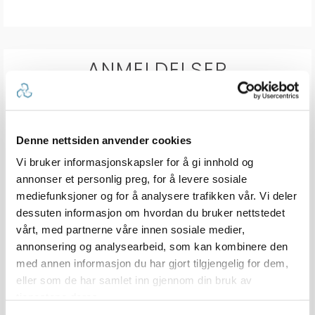
ANMELDELSER
4.7
Karakter: 5 av 5 mulige
stemmer
21
Karakter: 4 av 5 mulige
stemmer
10
Karakter: 3 av 5 mulige
Denne nettsiden anvender cookies
Karakter:
stemmer
0
Karakter: 2 av 5 mulige
stemmer
4.7
0
Basert på 31 stemmer
Vi bruker informasjonskapsler for å gi innhold og
Karakter: 1 av 5 mulige
stemmer
og 10 omtaler
0
av
annonser et personlig preg, for å levere sosiale
5
mediefunksjoner og for å analysere trafikken vår. Vi deler
mulige
dessuten informasjon om hvordan du bruker nettstedet
Forfatter:
Terje Aslesen
Omtaledato:
KJØPER
Verifisert
03. Apr 2026
vårt, med partnerne våre innen sosiale medier,
Dato
11. Mar 2026
Karakter:
for
5.0
annonsering og analysearbeid, som kan kombinere den
kjøp:
av
Omtaletekst:
Testet tanken før tilsettning av Bio-Protect 2 og etterpå. Ser
med annen informasjon du har gjort tilgjengelig for dem,
5
allerede stor forbedring på fargen på Dieselen. Tror mange
mulige
eller som de har samlet inn gjennom din bruk av
bommer litt med hvilke produkter som fjerner dieseldyr. Kjøper
mer av dette produktet ved behov. Kjapp ekspedering og
tjenestene deres.
levering også.