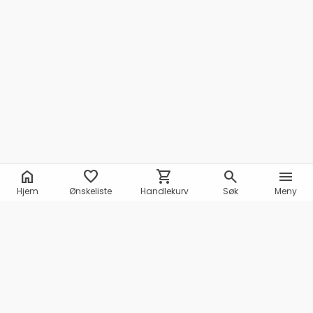
home
favorite
shopping_cart
search
menu
Hjem
Ønskeliste
Handlekurv
Søk
Meny