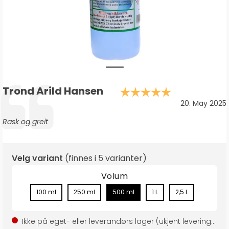
Forfatter:
Trond Arild Hansen
Karakter: 5
Testimonial
Dato:
20. May 2025
Tekst:
Rask og greit
Velg variant
(finnes i
5 varianter
)
Volum
100 ml
250 ml
500 ml
1 L
2,5 L
Ikke på eget- eller leverandørs lager (ukjent leveringstid)