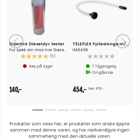
Dipstick Dieseldyr tester
TELEFLEX Fylleslange m/ kork og nippel
For sjekk om man har Dieseldyr
HA5438
Karakter:
4.4 av 5 mulige
(5)
Ikke på lager
7
Tilgjengelig
Omgående
140,-
454,-
Veil. 479,-
Produkter som vises her, er produkter som andre kjøpte
sammen med denne varen, og har nødvendigvis ingen
sammeheng med den aktuelle varen.