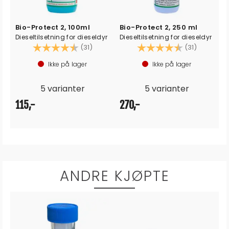
Bio-Protect 2, 100ml
Bio-Protect 2, 250 ml
Dieseltilsetning for dieseldyr
Dieseltilsetning for dieseldyr
Karakter:
4.7 av 5 mulige
Karakter:
4.7 av 5
(31)
(31)
Ikke på lager
Ikke på lager
5 varianter
5 varianter
115,-
270,-
ANDRE KJØPTE