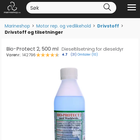
Marineshop
>
Motor rep. og vedlikehold
>
Drivstoff
>
Drivstoff og tilsetninger
Bio-Protect 2, 500 ml
Dieseltilsetning for dieseldyr
Varenr.:
142796
Omtaler (
10
)
Gjennomsnittskarakter:
4.7
(
stemmer:
31
)