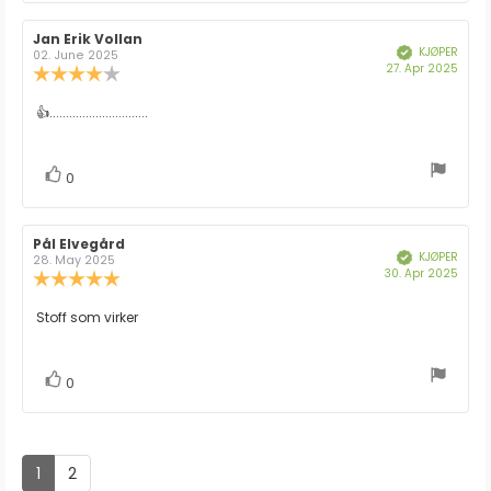
Forfatter:
Jan Erik Vollan
Omtaledato:
KJØPER
Verifisert
02. June 2025
Dato
27. Apr 2025
Karakter:
for
4.0
kjøp:
av
Omtaletekst:
👍..............................
5
mulige
stemmer
Liker
0
Forfatter:
Pål Elvegård
Omtaledato:
KJØPER
Verifisert
28. May 2025
Dato
30. Apr 2025
Karakter:
for
5.0
kjøp:
av
Omtaletekst:
Stoff som virker
5
mulige
stemmer
Liker
0
1
2