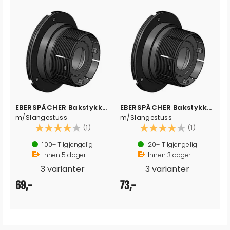
EBERSPÄCHER Bakstykke for dyse - 75mm
EBERSPÄCHER Bakstykke for dyse - 90mm
m/Slangestuss
m/Slangestuss
Karakter:
4.0 av 5 mulige
Karakter:
4.0 av 5 
(1)
(1)
100+
Tilgjengelig
20+
Tilgjengelig
Innen
5
dager
Innen
3
dager
3 varianter
3 varianter
69,-
73,-