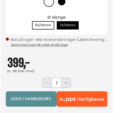
Ø slange
50/60mm
75/90mm
Ikke på eget- eller leverandørs lager (ukjent leveringstid)
Send meg mail når varen er på lager
399,-
pr.
Stk
(Inkl. mva)
-
+