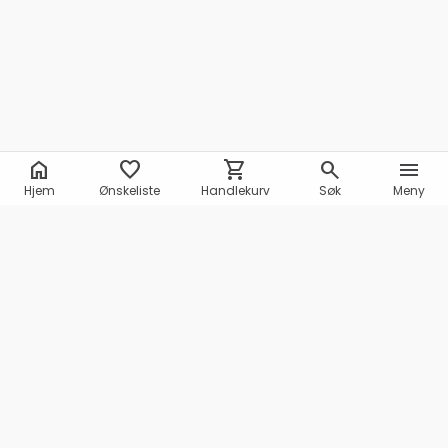
home
favorite
shopping_cart
search
menu
Hjem
Ønskeliste
Handlekurv
Søk
Meny