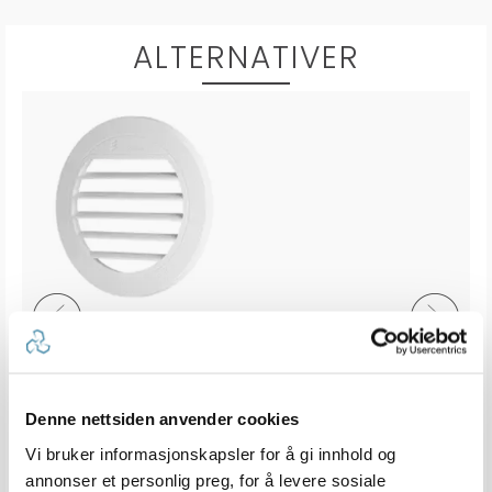
ALTERNATIVER
EBERSPÄCHER Dyse vridbar 75/90mm
 grader - Hvit
75/90m
K
20+
Tilgjengelig
Denne nettsiden anvender cookies
Innen
5
dager
Vi bruker informasjonskapsler for å gi innhold og
3 varianter
annonser et personlig preg, for å levere sosiale