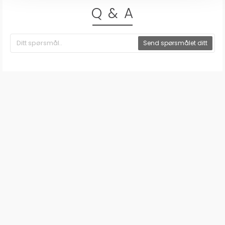
Q & A
Send spørsmålet ditt