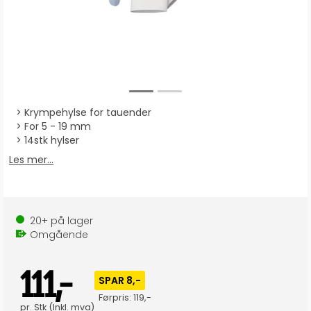
Krympehylse for tauender
For 5 - 19 mm
14stk hylser
Les mer...
20+
på lager
Omgående
111,-
SPAR 8,-
Førpris:
119,-
pr.
Stk
(Inkl. mva)