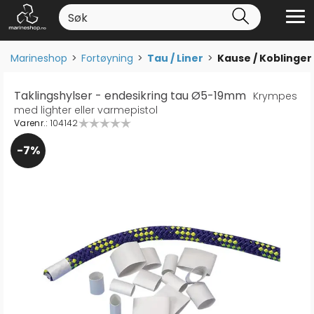
Marineshop
>
Fortøyning
>
Tau / Liner
>
Kause / Koblinger
Taklingshylser - endesikring tau Ø5-19mm
Krympes
med lighter eller varmepistol
Varenr.:
104142
7%