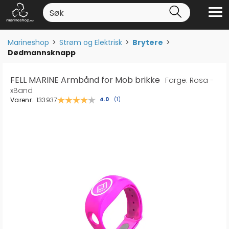
Marineshop
>
Strøm og Elektrisk
>
Brytere
>
Dødmannsknapp
FELL MARINE Armbånd for Mob brikke
Farge: Rosa -
xBand
Varenr.:
133937
Gjennomsnittskarakter:
4.0
(
stemmer:
1
)