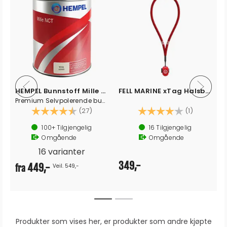
HEMPEL Bunnstoff Mille NCT
FELL MARINE xTag Halsbånd for MOB brikke
Premium Selvpolerende bunnstoff
Karakter:
4.8 av 5 mulige
Karakter:
4.0 av 5 
(27)
(1)
100+
Tilgjengelig
16
Tilgjengelig
Omgående
Omgående
16 varianter
349,-
449,-
Veil. 549,-
fra
Produkter som vises her, er produkter som andre kjøpte