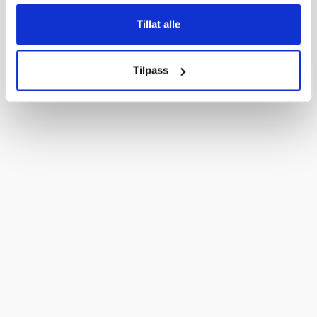
Q & A
Tillat alle
Send spørsmålet ditt
Tilpass