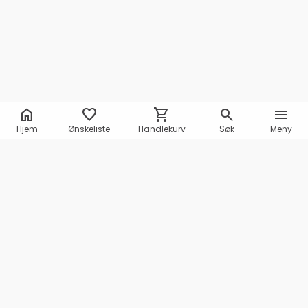
home
favorite
shopping_cart
search
menu
Hjem
Ønskeliste
Handlekurv
Søk
Meny