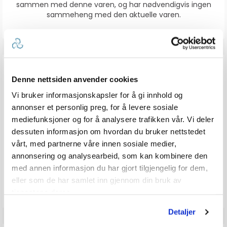
sammen med denne varen, og har nødvendigvis ingen
sammeheng med den aktuelle varen.
ANMELDELSER
Denne nettsiden anvender cookies
Vi bruker informasjonskapsler for å gi innhold og
4.0
Karakter: 5 av 5 mulige
stemmer
0
annonser et personlig preg, for å levere sosiale
Karakter: 4 av 5 mulige
stemmer
1
mediefunksjoner og for å analysere trafikken vår. Vi deler
Karakter: 3 av 5 mulige
Karakter:
stemmer
0
Karakter: 2 av 5 mulige
stemmer
4.0
0
dessuten informasjon om hvordan du bruker nettstedet
Basert på 1 stemmer og
Karakter: 1 av 5 mulige
stemmer
0 omtaler
0
av
vårt, med partnerne våre innen sosiale medier,
5
annonsering og analysearbeid, som kan kombinere den
mulige
med annen informasjon du har gjort tilgjengelig for dem,
Vær oppmerksom på at noen kunder gir en rating uten å skrive en
eller som de har samlet inn gjennom din bruk av
review, og at antallet ratings derfor vil være forskjellig fra antall
reviews.
tjenestene deres.
Detaljer