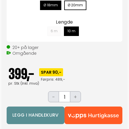
Ø 18mm
Ø 20mm
Lengde
6 m
10 m
20+
på lager
Omgående
399,-
SPAR 90,-
Førpris:
489,-
pr.
Stk
(Inkl. mva)
-
+