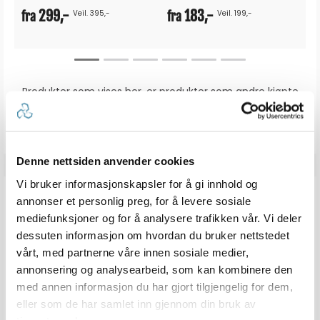
299,-
183,-
Veil. 395,-
Veil. 199,-
fra
fra
Produkter som vises her, er produkter som andre kjøpte
sammen med denne varen, og har nødvendigvis ingen
sammeheng med den aktuelle varen.
Denne nettsiden anvender cookies
Vi bruker informasjonskapsler for å gi innhold og
ANMELDELSER
annonser et personlig preg, for å levere sosiale
mediefunksjoner og for å analysere trafikken vår. Vi deler
dessuten informasjon om hvordan du bruker nettstedet
4.7
Karakter: 5 av 5 mulige
stemmer
6
vårt, med partnerne våre innen sosiale medier,
Karakter: 4 av 5 mulige
stemmer
3
Karakter: 3 av 5 mulige
Karakter:
annonsering og analysearbeid, som kan kombinere den
stemmer
0
Karakter: 2 av 5 mulige
stemmer
4.7
0
med annen informasjon du har gjort tilgjengelig for dem,
Basert på 9 stemmer og
Karakter: 1 av 5 mulige
stemmer
0 omtaler
0
av
eller som de har samlet inn gjennom din bruk av
5