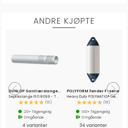
ANDRE KJØPTE
DUNLOP Sanitærslange Marine metervare
POLYFORM Fender F-serie
Septikslange ISO 8099 - 7 bar -gasstett
Heavy Duty POLYMATIQ® teknologi
av 5 mulige
Karakter:
4.9 av 5 mulige
Karakter:
4.3 av 5
(15)
(18)
20+
Tilgjengelig
100+
Tilgjengelig
Omgående
Omgående
4 varianter
34 varianter