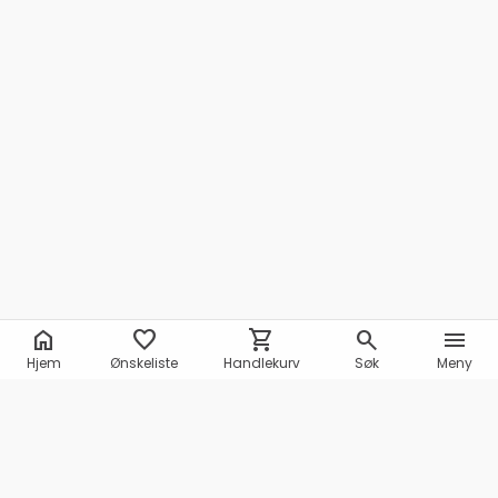
home
favorite
shopping_cart
search
menu
Hjem
Ønskeliste
Handlekurv
Søk
Meny