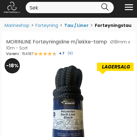
Marineshop
>
Fortøyning
>
Tau / Liner
>
Fortøyningstau
MORINLINE Fortøyningsline m/løkke-tamp
Ø18mm x
10m - Sort
Varenr.:
154187
Gjennomsnittskarakter:
4.7
(
stemmer:
9
)
18%