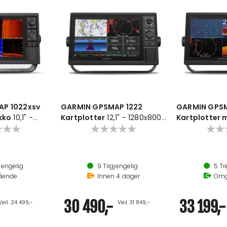
P 1022xsv
GARMIN GPSMAP 1222
GARMIN GPSM
kko
10,1" -
Kartplotter
12,1" - 1280x800
Kartplotter 
u/svinger
px
1280x800px - 
jengelig
9
Tilgjengelig
5
Til
ående
Innen
4
dager
Omg
30 490,-
33 199,-
Veil. 24 499,-
Veil. 31 849,-