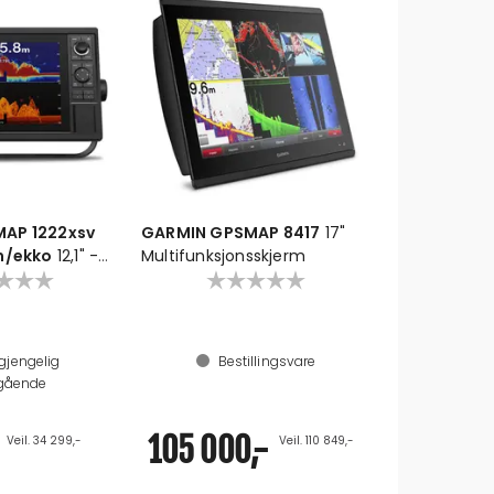
AP 1222xsv
GARMIN GPSMAP 8417
17"
m/ekko
12,1" -
Multifunksjonsskjerm
u/svinger
gjengelig
Bestillingsvare
ående
105 000,-
Veil. 34 299,-
Veil. 110 849,-