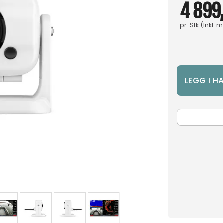
4 899,
pr.
Stk
(Inkl. 