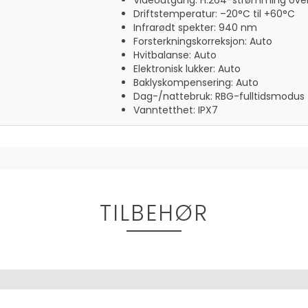
Videoutgang: H.264-strømming over
Driftstemperatur: –20°C til +60°C
Infrarødt spekter: 940 nm
Forsterkningskorreksjon: Auto
Hvitbalanse: Auto
Elektronisk lukker: Auto
Baklyskompensering: Auto
Dag-/nattebruk: RBG-fulltidsmodus
Vanntetthet: IPX7
TILBEHØR