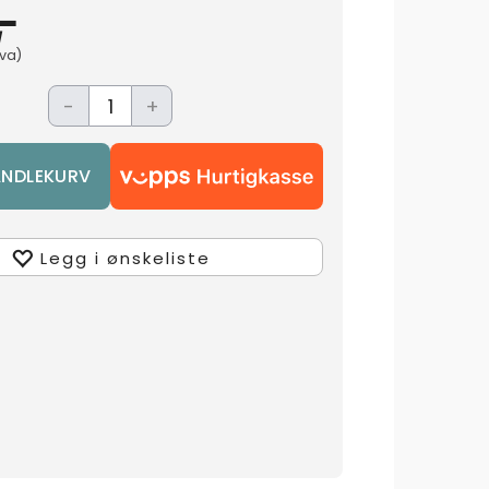
-
mva)
-
+
Legg i ønskeliste