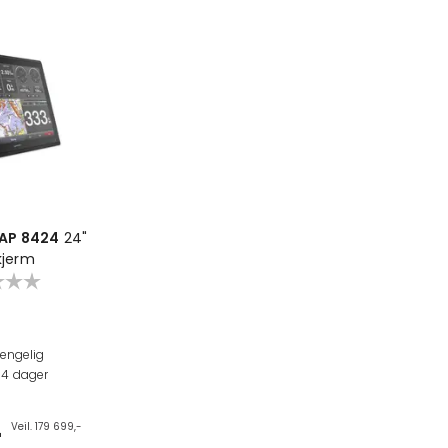
AP 8424
24"
kjerm
jengelig
n
4
dager
-
Veil. 179 699,-