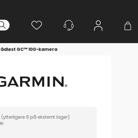
Logg inn
rådløst GC™ 100-kamera
(ytterligere
6
på eksternt lager
)
de