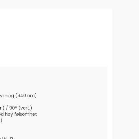
elysning (940 nm)
r.) / 90° (vert.)
d høy følsomhet
D)