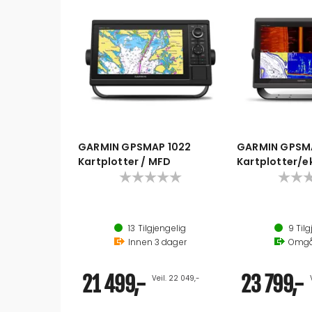
GARMIN GPSMAP 1022
GARMIN GPSMA
Kartplotter / MFD
Kartplotter/e
1024x600 px - 
13
Tilgjengelig
9
Tilg
Innen
3
dager
Omg
21 499,-
23 799,-
Veil. 22 049,-