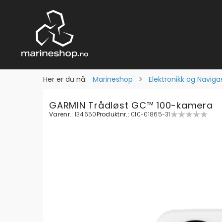
Her er du nå:
Marineshop
>
Elektronikk og Naviga
GARMIN Trådløst GC™ 100-kamera
Varenr.:
134650
Produktnr.:
010-01865-31