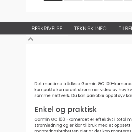
BESKRIVELSE
TEKNISK INFO
TILB
Det maritime trådløse Garmin GC 100-kameraet h
kompakte kameraet strømmer video av høy kvalit
samme nettverk. Du kan parkoble opptil syv kam
Enkel og praktisk
Garmin GC 100 -kameraet er effektivt i total m
strømledning og er klar til bruk med et oppse
monteringsbraketten gjør at det kan monteres p