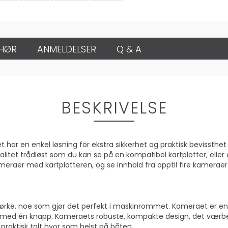
EHØR
ANMELDELSER
Q & A
BESKRIVELSE
ar en enkel løsning for ekstra sikkerhet og praktisk bevissthet
et trådløst som du kan se på en kompatibel kartplotter, eller 
eraer med kartplotteren, og se innhold fra opptil fire kameraer
ørke, noe som gjør det perfekt i maskinrommet. Kameraet er enk
tt med én knapp. Kameraets robuste, kompakte design, det værb
raktisk talt hvor som helst på båten.