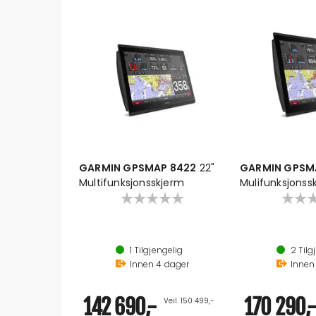
GARMIN GPSMAP 8422
22"
GARMIN GPSM
Multifunksjonsskjerm
Mulifunksjonss
1
Tilgjengelig
2
Tilg
Innen
4
dager
Inne
142 690,-
170 290,
Veil. 150 499,-