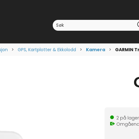
sjon
>
GPS, Kartplotter & Ekkolodd
>
Kamera
>
GARMIN T
2
på lager
Omgåen