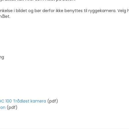
kelse i bildet og bør derfor ikke benyttes til ryggekamera. Velg h
målet.
ng
n GC 100 Trådløst kamera
(pdf)
jon
(pdf)