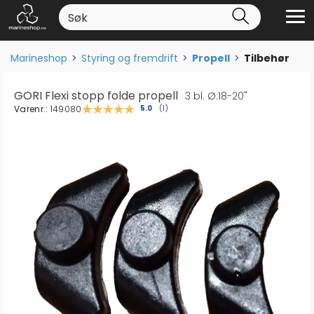
Marineshop
>
Styring og fremdrift
>
Propell
>
Tilbehør
GORI Flexi stopp folde propell
3 bl. Ø:18-20"
Varenr.:
149080
Gjennomsnittskarakter:
5.0
(
stemmer:
1
)