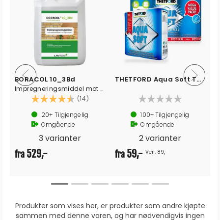
BORACOL 10_3Bd
THETFORD Aqua Soft Toalettpapir
Impregneringsmiddel mot treskadesopper
Karakter:
4.6 av 5 mulige
(14)
20+
Tilgjengelig
100+
Tilgjengelig
Omgående
Omgående
3 varianter
2 varianter
529,-
59,-
Veil. 89,-
fra
fra
Produkter som vises her, er produkter som andre kjøpte
sammen med denne varen, og har nødvendigvis ingen