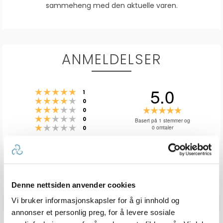
sammeheng med den aktuelle varen.
ANMELDELSER
5.0
Karakter: 5 av 5 mulige
stemmer
1
Karakter: 4 av 5 mulige
stemmer
0
Karakter: 3 av 5 mulige
Karakter:
stemmer
0
Karakter: 2 av 5 mulige
stemmer
5.0
0
Basert på 1 stemmer og
Karakter: 1 av 5 mulige
stemmer
0 omtaler
0
av
5
mulige
Vær oppmerksom på at noen kunder gir en rating uten å skrive en
review, og at antallet ratings derfor vil være forskjellig fra antall
reviews.
Denne nettsiden anvender cookies
Vi bruker informasjonskapsler for å gi innhold og
annonser et personlig preg, for å levere sosiale