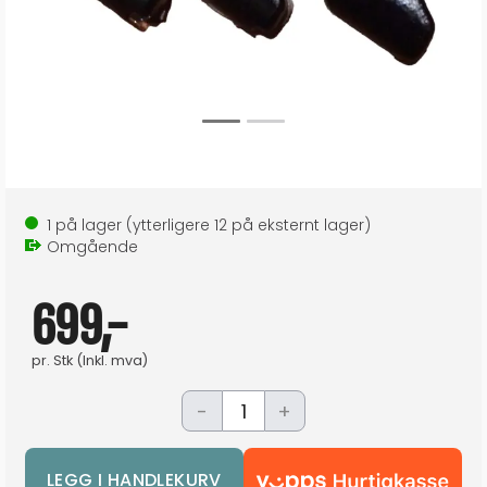
1
på lager
(ytterligere
12
på eksternt lager
)
Omgående
699,-
pr.
Stk
(Inkl. mva)
-
+