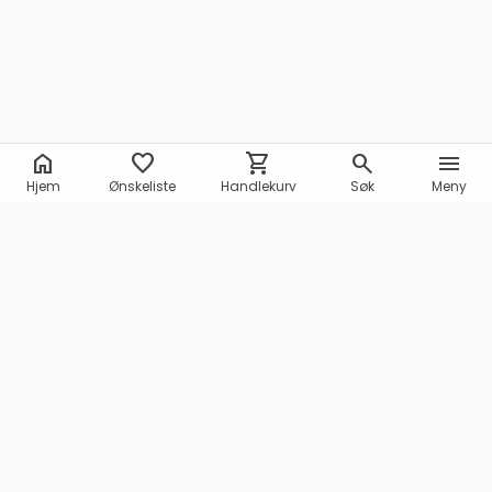
home
favorite
shopping_cart
search
menu
Hjem
Ønskeliste
Handlekurv
Søk
Meny