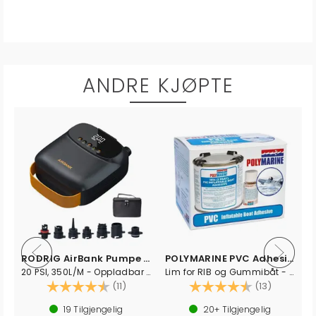
ANDRE KJØPTE
RODRIG AirBank Pumpe SUP/RIB/Gummibåt
POLYMARINE PVC Adhesive - 250ml
20 PSI, 350L/M - Oppladbar - LCD display
Lim for RIB og Gummibåt - PVC
av 5 mulige
Karakter:
4.7 av 5 mulige
Karakter:
4.6 av 5
(11)
(13)
19
Tilgjengelig
20+
Tilgjengelig