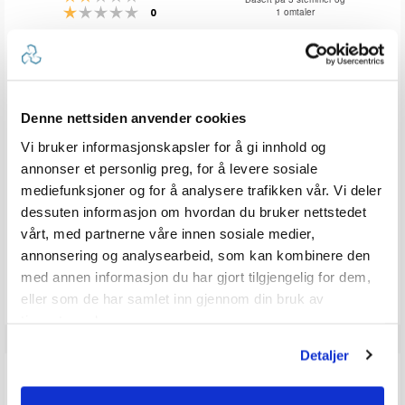
Karakter: 1 av 5 mulige
stemmer
1 omtaler
0
av
5
mulige
Forfatter:
Per Limmesand
Omtaledato:
KJØPER
Verifisert
26. Aug 2025
Dato
31. July 2025
Karakter:
for
5.0
Denne nettsiden anvender cookies
kjøp:
av
Omtaletekst:
Rask og god service
5
Vi bruker informasjonskapsler for å gi innhold og
mulige
annonser et personlig preg, for å levere sosiale
stemmer
Liker
0
mediefunksjoner og for å analysere trafikken vår. Vi deler
dessuten informasjon om hvordan du bruker nettstedet
Vær oppmerksom på at noen kunder gir en rating uten å skrive en
vårt, med partnerne våre innen sosiale medier,
review, og at antallet ratings derfor vil være forskjellig fra antall
reviews.
annonsering og analysearbeid, som kan kombinere den
med annen informasjon du har gjort tilgjengelig for dem,
eller som de har samlet inn gjennom din bruk av
tjenestene deres.
Detaljer
Q & A