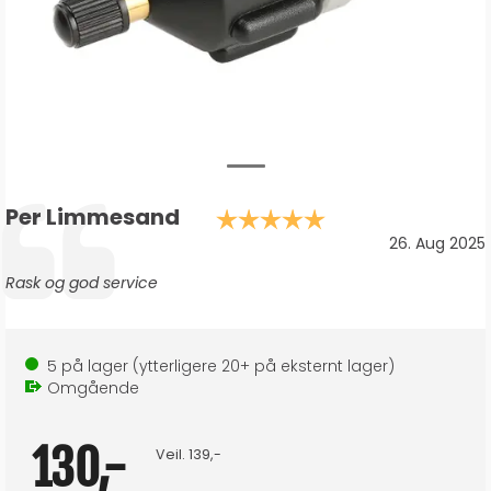
Forfatter:
Per Limmesand
Karakter: 5.0 a
Testimonial
Dato:
26. Aug 2025
Tekst:
Rask og god service
5
på lager
(ytterligere
20+
på eksternt lager
)
Omgående
130,-
Veil.
139,-