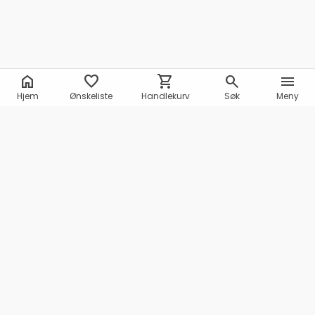
home
favorite
shopping_cart
search
menu
Hjem
Ønskeliste
Handlekurv
Søk
Meny