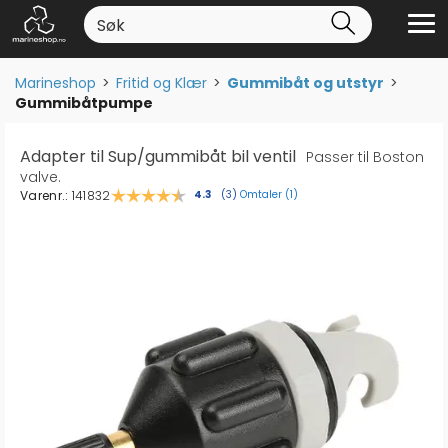
Marineshop
>
Fritid og Klær
>
Gummibåt og utstyr
>
Gummibåtpumpe
Adapter til Sup/gummibåt bil ventil
Passer til Boston
valve.
Varenr.:
141832
Omtaler (
1
)
Gjennomsnittskarakter:
4.3
(
stemmer:
3
)