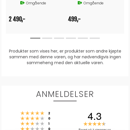
Omgående
Omgående
2 490,-
499,-
Produkter som vises her, er produkter som andre kjøpte
sammen med denne varen, og har nødvendigvis ingen
sammeheng med den aktuelle varen.
ANMELDELSER
4.3
Karakter: 5 av 5 mulige
stemmer
2
Karakter: 4 av 5 mulige
stemmer
0
Karakter: 3 av 5 mulige
Karakter:
stemmer
1
Karakter: 2 av 5 mulige
stemmer
4.3
0
Basert på 3 stemmer og