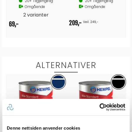
20+
Tilgjengelig
20+
Tilgjengelig
Omgående
Omgående
2 varianter
209,-
209,
Veil. 249,-
69,-
ALTERNATIVER
Denne nettsiden anvender cookies