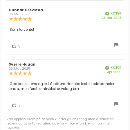
Forfatter:
Gunnar Grevstad
Omtaledato:
KJØPER
Verifisert
30. Mar 2026
Dato
03. Mar 2026
Karakter:
for
5.0
kjøp:
av
Omtaletekst:
Som forventet
5
mulige
stemmer
Liker
0
Forfatter:
Sverre Hauan
Omtaledato:
KJØPER
Verifisert
05. May 2025
Dato
10. Apr 2025
Karakter:
for
5.0
kjøp:
av
Omtaletekst:
God konsistens og lett å påføre. Har ikke testet holdbarheten
5
enda, men førsteinntrykket er veldig bra.
mulige
stemmer
Liker
0
Vær oppmerksom på at noen kunder gir en rating uten å skrive en
review, og at antallet ratings derfor vil være forskjellig fra antall
reviews.