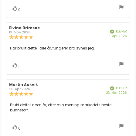
stemmer
Liker
0
Forfatter:
Eivind Brimsøe
Omtaledato:
KJØPER
Verifisert
13. May 2026
Dato
19. Apr 2026
Karakter:
for
5.0
kjøp:
av
Omtaletekst:
Har brukt dette i alle år, fungerer bra synes jeg.
5
mulige
stemmer
Liker
1
Forfatter:
Martin Aakvik
Omtaledato:
KJØPER
Verifisert
20. Apr 2026
Dato
23. Mar 2026
Karakter:
for
5.0
kjøp:
av
Omtaletekst:
Brukt dette i noen år, etter min mening markedets beste
5
bunnstoff.
mulige
stemmer
Liker
0