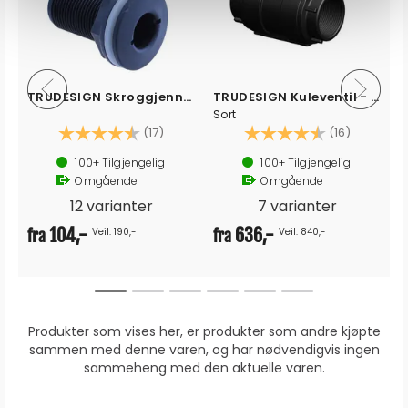
TRUDESIGN Skroggjennomføring sort / hvit
TRUDESIGN Kuleventil - Manuell
Sort
v 5 mulige
Karakter:
4.7 av 5 mulige
Karakter:
4.6 av 5
(17)
(16)
100+
Tilgjengelig
100+
Tilgjengelig
Omgående
Omgående
12 varianter
7 varianter
104,-
636,-
Veil. 190,-
Veil. 840,-
fra
fra
Produkter som vises her, er produkter som andre kjøpte
sammen med denne varen, og har nødvendigvis ingen
sammeheng med den aktuelle varen.