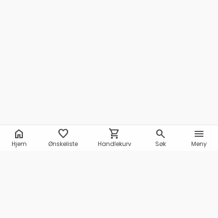
home
favorite
shopping_cart
search
menu
Hjem
Ønskeliste
Handlekurv
Søk
Meny