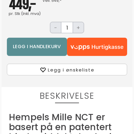
449,-
Veil.
549,-
pr.
Stk
(Inkl. mva)
-
+
Legg i ønskeliste
BESKRIVELSE
Hempels Mille NCT er
basert på en patentert