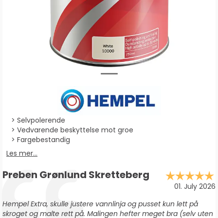
Selvpolerende
Vedvarende beskyttelse mot groe
Fargebestandig
Les mer...
Forfatter:
Preben Grønlund Skretteberg
Testimonial
Dato:
01. July 2026
Tekst:
Hempel Extra, skulle justere vannlinja og pusset kun lett på
skroget og malte rett på. Malingen hefter meget bra (selv uten