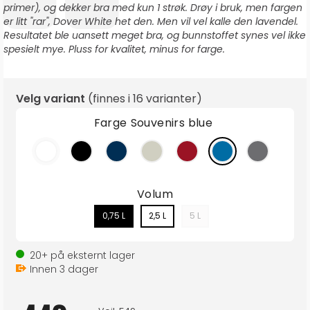
primer), og dekker bra med kun 1 strøk. Drøy i bruk, men fargen
er litt "rar", Dover White het den. Men vil vel kalle den lavendel.
Resultatet ble uansett meget bra, og bunnstoffet synes vel ikke
spesielt mye. Pluss for kvalitet, minus for farge.
Velg variant
(finnes i
16 varianter
)
Farge
Souvenirs blue
Volum
0,75 L
2,5 L
5 L
20+
på eksternt lager
Innen
3
dager