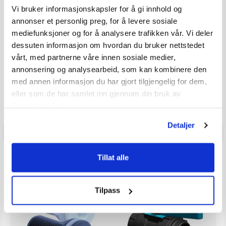
Vi bruker informasjonskapsler for å gi innhold og
HEMPEL Mille Standard - Dark blue 0,75 l
HEMPEL Mille Standard Black - 0,75 l
Selvpolerende bunnstoff - mørk blå
Selvpolerende bunnstoff - sort
annonser et personlig preg, for å levere sosiale
Karakter:
5.0 av 5 mulige
Karakter:
5.0 av 5 
(4)
(4)
mediefunksjoner og for å analysere trafikken vår. Vi deler
dessuten informasjon om hvordan du bruker nettstedet
20+
Tilgjengelig
20+
Tilgjengelig
Omgående
Omgående
vårt, med partnerne våre innen sosiale medier,
2 varianter
2 varianter
annonsering og analysearbeid, som kan kombinere den
med annen informasjon du har gjort tilgjengelig for dem,
399,-
399,-
eller som de har samlet inn gjennom din bruk av
tjenestene deres.
Detaljer
ANDRE KJØPTE
Tillat alle
Tilpass