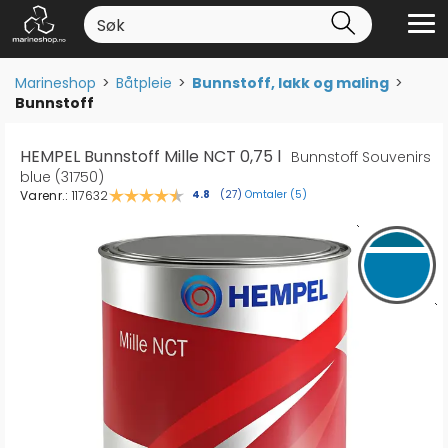
Marineshop
>
Båtpleie
>
Bunnstoff, lakk og maling
>
Bunnstoff
HEMPEL Bunnstoff Mille NCT 0,75 l
Bunnstoff Souvenirs
blue (31750)
Varenr.:
117632
Omtaler (
5
)
Gjennomsnittskarakter:
4.8
(
stemmer:
27
)