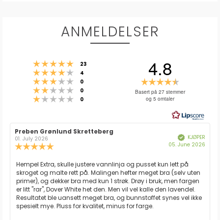
ANMELDELSER
4.8
Karakter: 5 av 5 mulige
stemmer
23
Karakter: 4 av 5 mulige
stemmer
4
Karakter: 3 av 5 mulige
Karakter:
stemmer
0
Karakter: 2 av 5 mulige
stemmer
4.8
0
Basert på 27 stemmer
Karakter: 1 av 5 mulige
stemmer
og 5 omtaler
0
av
5
mulige
Forfatter:
Preben Grønlund Skretteberg
Omtaledato:
KJØPER
Verifisert
01. July 2026
Dato
05. June 2026
Karakter:
for
5.0
kjøp:
av
Omtaletekst:
Hempel Extra, skulle justere vannlinja og pusset kun lett på
5
skroget og malte rett på. Malingen hefter meget bra (selv uten
mulige
primer), og dekker bra med kun 1 strøk. Drøy i bruk, men fargen
er litt "rar", Dover White het den. Men vil vel kalle den lavendel.
Resultatet ble uansett meget bra, og bunnstoffet synes vel ikke
spesielt mye. Pluss for kvalitet, minus for farge.