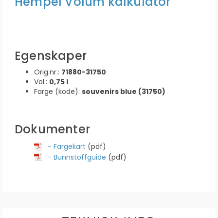
Hempel Volum kalkulator
Egenskaper
Orig.nr.:
71880-31750
Vol.:
0,75 l
Farge (kode):
souvenirs blue (31750)
Dokumenter
- Fargekart
(pdf)
- Bunnstoffguide
(pdf)