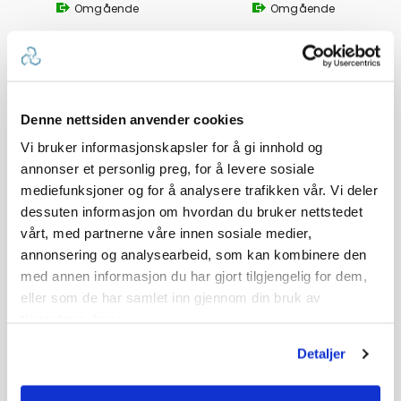
Omgående
Omgående
9 199,-
4 490,-
Veil. 4 699,-
Denne nettsiden anvender cookies
Vi bruker informasjonskapsler for å gi innhold og
annonser et personlig preg, for å levere sosiale
mediefunksjoner og for å analysere trafikken vår. Vi deler
dessuten informasjon om hvordan du bruker nettstedet
vårt, med partnerne våre innen sosiale medier,
annonsering og analysearbeid, som kan kombinere den
med annen informasjon du har gjort tilgjengelig for dem,
eller som de har samlet inn gjennom din bruk av
JOTRON TRON SART20 Radartransponder
tjenestene deres.
Radartransponder m/brakett
Detaljer
2
Tilgjengelig
Omgående