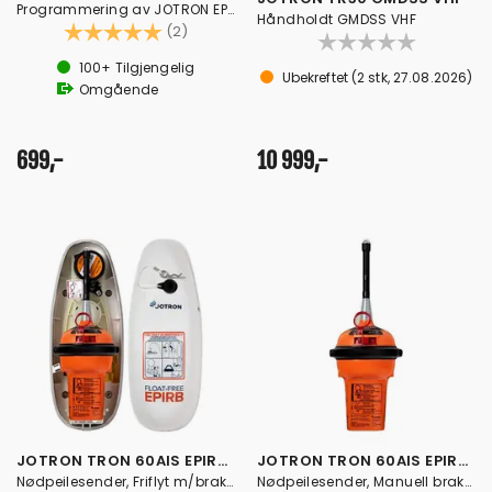
Programmering av JOTRON EPIRB/PLB
Håndholdt GMDSS VHF
Karakter:
5.0 av 5 mulige
(2)
100+
Tilgjengelig
Ubekreftet
(
2
stk,
27.08.2026
)
Omgående
699,-
10 999,-
JOTRON TRON 60AIS EPIRB Friflyt
JOTRON TRON 60AIS EPIRB Manuell
Nødpeilesender, Friflyt m/brakett
Nødpeilesender, Manuell brakett