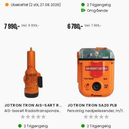
Ubekreftet
(
2
stk,
27.08.2026
)
2
Tilgjengelig
Omgående
7 990,-
6 780,-
Veil. 8 899,-
Veil. 7 499,-
JOTRON TRON AIS-SART Radartransponder
JOTRON TRON SA20 PLB
AIS-basert Radartransponder m/brakett
Personlig nødpeilesender, m/flyteveske
2
Tilgjengelig
2
Tilgjengelig