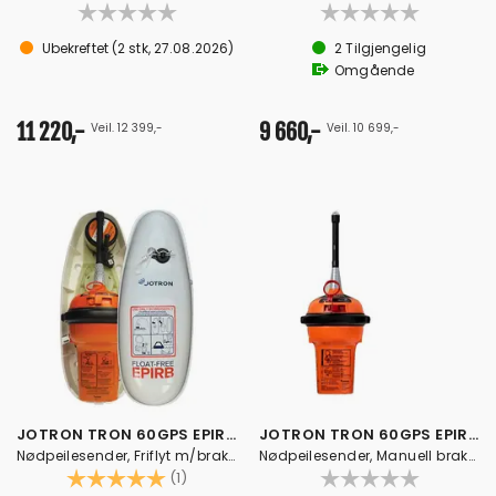
Ubekreftet
(
2
stk,
27.08.2026
)
2
Tilgjengelig
Omgående
11 220,-
9 660,-
Veil. 12 399,-
Veil. 10 699,-
JOTRON TRON 60GPS EPIRB Friflyt
JOTRON TRON 60GPS EPIRB Manuell
Nødpeilesender, Friflyt m/brakett
Nødpeilesender, Manuell brakett
Karakter:
5.0 av 5 mulige
(1)