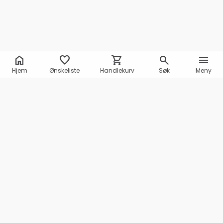
home
favorite
shopping_cart
search
menu
Hjem
Ønskeliste
Handlekurv
Søk
Meny
Marineshop AS