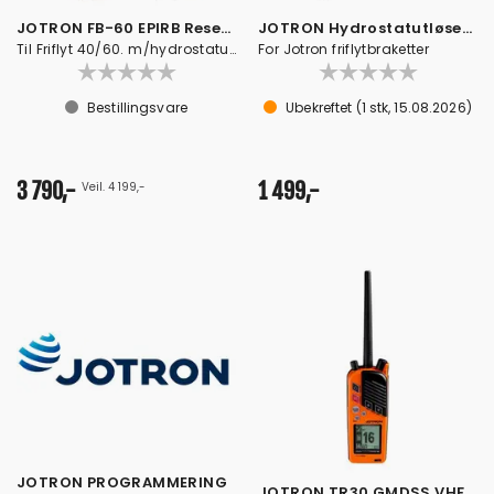
JOTRON FB-60 EPIRB Reservebrakett
JOTRON Hydrostatutløser Kit
Til Friflyt 40/60. m/hydrostatutløser
For Jotron friflytbraketter
Bestillingsvare
Ubekreftet
(
1
stk,
15.08.2026
)
3 790,-
1 499,-
Veil. 4 199,-
JOTRON PROGRAMMERING
JOTRON TR30 GMDSS VHF