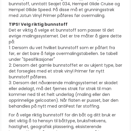
bunnstoff, unntatt Seajet 034, Hempel Glide Cruise og
Hempel Gllide Speed. På disse må et grunningsstrøk
med Jotun Vinyl Primer påføres før overmaling.
TIPS! Velg riktig bunnstoff
Det er viktig å velge et bunnstoff som passer til det
øvrige malingssystemet. Det er tre måter å gjøre dette
på:
1: Dersom du vet hvilket bunnstoff som er påført fra
før, er det bare å følge overmalingstabellen. Se tabell
under "Spesifikasjoner"
2: Dersom det gamle bunnstoffet er av ukjent type, bør
det forsegles med et strøk vinyl Primer før nytt
bunnstoff påføres.
3: Dersom det nåværende malingsystemet er skadet
eller ødelagt, må det fjernes strøk for strøk til man
kommer ned til et helt underlag (maling eller den
opprinnelige gelcoaten). Når flaten er pusset, bør den
behandles på nytt med antiPest før stoffing.
For å velge riktig bunnstoff for din båt og ditt bruk er
det viktig å ta hensyn til båttype, bruksfrekvens,
hastighet, geografisk plassering, eksisterende