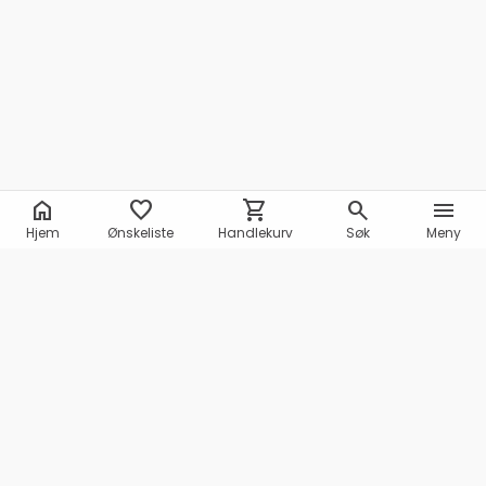
home
favorite
shopping_cart
search
menu
Hjem
Ønskeliste
Handlekurv
Søk
Meny