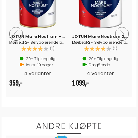
JOTUN Mare Nostrum 2.5L
JOTUN Racing WG - Hardt bunnstoff
sort - klassisk selvpolerende bunnstoff
0,75L - Hvit
av 5 mulige
Karakter:
4.0 av 5 mulige
(1)
8
Tilgjengelig
20+
Tilgjengelig
Omgående
Omgående
4 varianter
2 varianter
1 099,-
499,-
ANDRE KJØPTE