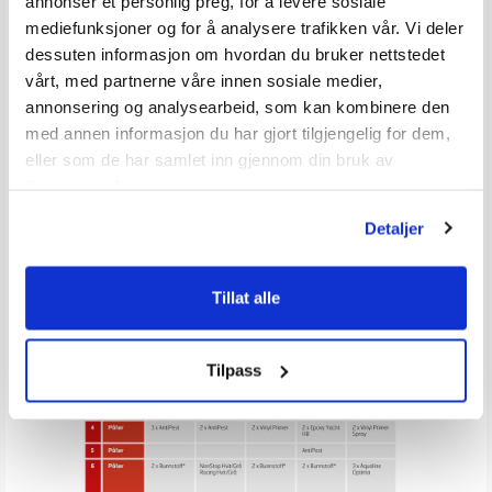
annonser et personlig preg, for å levere sosiale
GAMMELT SYSTEM.
mediefunksjoner og for å analysere trafikken vår. Vi deler
dessuten informasjon om hvordan du bruker nettstedet
vårt, med partnerne våre innen sosiale medier,
annonsering og analysearbeid, som kan kombinere den
med annen informasjon du har gjort tilgjengelig for dem,
eller som de har samlet inn gjennom din bruk av
tjenestene deres.
Detaljer
Tillat alle
Tilpass