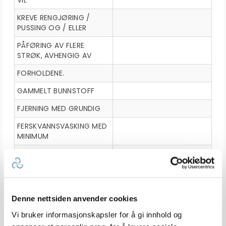
VIL
KREVE RENGJØRING /
PUSSING OG / ELLER
PÅFØRING AV FLERE
STRØK, AVHENGIG AV
FORHOLDENE.
GAMMELT BUNNSTOFF
FJERNING MED GRUNDIG
FERSKVANNSVASKING MED
MINIMUM
DYSE TRYKK 200 BAR.
KRAKELERTE, FLAKEDE
ELLER "SANDWICH"
Denne nettsiden anvender cookies
SYSTEMER
Vi bruker informasjonskapsler for å gi innhold og
KOMPLETT FJERNING AV