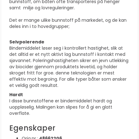
bunnstoff, om båten ofte transporteres på henger
samt miljø og lovreguleringer.
Det er mange ulike bunnstoff på markedet, og de kan
deles inn i to hovedgrupper;
Selvpolerende
Bindemiddelet løser seg i kontrollert hastighet, slik at
det alltid er et nytt aktivt lag bunnstoff i kontakt med
sjøvannet. Poleringshastigheten sikrer en jevn utlekking
av biocider gjennom produktets levetid, og holder
skroget fritt for groe. denne teknologien er mest
effektiv mot begroing. For alle typer båter som ønsker
et veldig godt resultat.
Hardt
I disse bunnstoffene er bindemiddelet hardt og
uoppløselig. Malingen kan slipes for å gi en glatt
overflate.
Egenskaper
Orig.nr.:
48662206