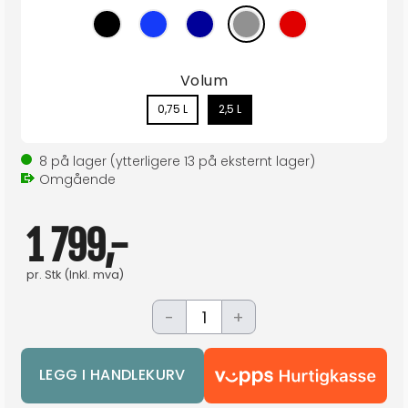
Volum
0,75 L
2,5 L
8
på lager
(ytterligere
13
på eksternt lager
)
Omgående
1 799,-
pr.
Stk
(Inkl. mva)
-
+