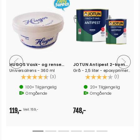
HUGOS Vask- og rensemiddel
JOTUN Antipest 2-komponent Primer A+B
Universalrens - 360 ml
Grå - 2,5 liter - epoxyprimer komplett
av 5 mulige
Karakter:
4.3 av 5 mulige
Karakter:
4.0 av 5 
(3)
(1)
100+
Tilgjengelig
20+
Tilgjengelig
Omgående
Omgående
119,-
748,-
Veil. 159,-