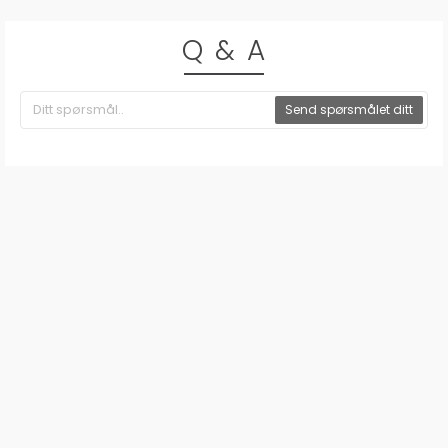
Q & A
Send spørsmålet ditt