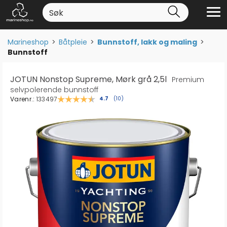
Marineshop
>
Båtpleie
>
Bunnstoff, lakk og maling
>
Bunnstoff
JOTUN Nonstop Supreme, Mørk grå 2,5l
Premium
selvpolerende bunnstoff
Varenr.:
133497
Gjennomsnittskarakter:
4.7
(
stemmer:
10
)