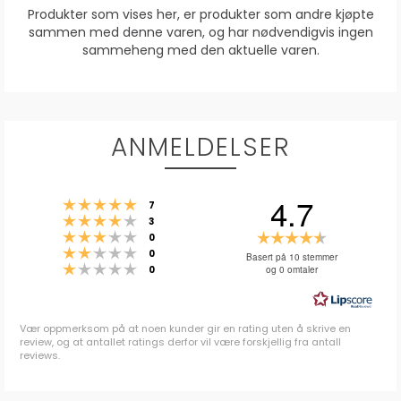
Produkter som vises her, er produkter som andre kjøpte
sammen med denne varen, og har nødvendigvis ingen
sammeheng med den aktuelle varen.
ANMELDELSER
4.7
Karakter: 5 av 5 mulige
stemmer
7
Karakter: 4 av 5 mulige
stemmer
3
Karakter: 3 av 5 mulige
Karakter:
stemmer
0
Karakter: 2 av 5 mulige
stemmer
4.7
0
Basert på 10 stemmer
Karakter: 1 av 5 mulige
stemmer
og 0 omtaler
0
av
5
mulige
Vær oppmerksom på at noen kunder gir en rating uten å skrive en
review, og at antallet ratings derfor vil være forskjellig fra antall
reviews.