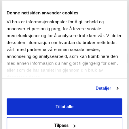
Karakter: 3 av 5 mulige
Karakter:
stemmer
0
Karakter: 2 av 5 mulige
stemmer
0.0
0
Basert på 0 stemmer og
Denne nettsiden anvender cookies
Karakter: 1 av 5 mulige
stemmer
0 omtaler
0
av
5
Vi bruker informasjonskapsler for å gi innhold og
mulige
annonser et personlig preg, for å levere sosiale
Vær oppmerksom på at noen kunder gir en rating uten å skrive en
mediefunksjoner og for å analysere trafikken vår. Vi deler
review, og at antallet ratings derfor vil være forskjellig fra antall
reviews.
dessuten informasjon om hvordan du bruker nettstedet
vårt, med partnerne våre innen sosiale medier,
annonsering og analysearbeid, som kan kombinere den
med annen informasjon du har gjort tilgjengelig for dem,
Q & A
eller som de har samlet inn gjennom din bruk av
tjenestene deres.
Detaljer
Send spørsmålet ditt
Tillat alle
Tilpass