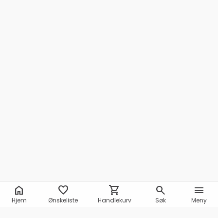
home
favorite
shopping_cart
search
menu
Hjem
Ønskeliste
Handlekurv
Søk
Meny