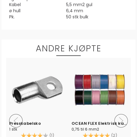
Kabel
5,5 mm2 gul
ø hull
6,4 mm
Pk.
50 stk bulk
ANDRE KJØPTE
 - 65A
Presskabelsko
OCEAN FLEX Elektrisk kabel fortinnet
1 stk
0,75 til 6 mm2
Karakter:
4.0 av 5 mulige
Karakter:
5.0 av 5 
(1)
(2)