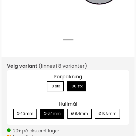
Velg variant
(finnes i
8 varianter
)
Forpakning
10 stk
100 stk
Hullmål
Ø 4,3mm
Ø 6,4mm
Ø 8,4mm
Ø 10,5mm
20+
på eksternt lager