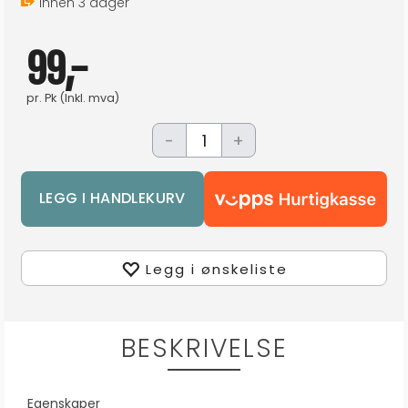
Innen
3
dager
99,-
pr.
Pk
(Inkl. mva)
-
+
Legg i ønskeliste
BESKRIVELSE
Egenskaper