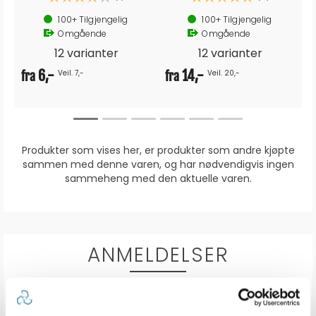
100+
Tilgjengelig
100+
Tilgjengelig
Omgående
Omgående
12 varianter
12 varianter
6,-
14,-
Veil. 7,-
Veil. 20,-
fra
fra
Produkter som vises her, er produkter som andre kjøpte
sammen med denne varen, og har nødvendigvis ingen
sammeheng med den aktuelle varen.
ANMELDELSER
0.0
Karakter: 5 av 5 mulige
stemmer
0
Karakter: 4 av 5 mulige
stemmer
0