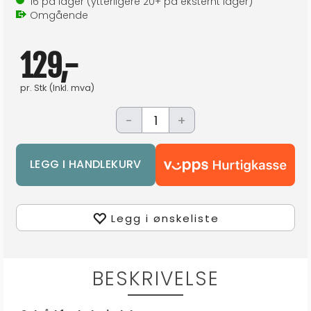
16
på lager
(ytterligere
20+
på eksternt lager
)
Omgående
129,-
pr.
Stk
(Inkl. mva)
-
+
Legg i ønskeliste
BESKRIVELSE