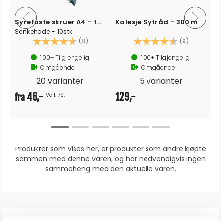
Syrefaste skruer A4 - torx
Kalesje Sytråd - 300 m
Senkehode - 10stk
Karakter:
4.8 av 5 mulige
Karakter:
4.3 av 5 
(8)
(9)
100+
Tilgjengelig
100+
Tilgjengelig
Omgående
Omgående
20 varianter
5 varianter
46,-
129,-
Veil. 79,-
fra
Produkter som vises her, er produkter som andre kjøpte
sammen med denne varen, og har nødvendigvis ingen
sammeheng med den aktuelle varen.