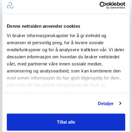
ANMELDELSER
4.3
Karakter: 5 av 5 mulige
stemmer
6
Karakter: 4 av 5 mulige
stemmer
2
Denne nettsiden anvender cookies
Karakter: 3 av 5 mulige
Karakter:
stemmer
0
Karakter: 2 av 5 mulige
Vi bruker informasjonskapsler for å gi innhold og
stemmer
4.3
0
Basert på 9 stemmer og
Karakter: 1 av 5 mulige
stemmer
0 omtaler
1
av
annonser et personlig preg, for å levere sosiale
5
mediefunksjoner og for å analysere trafikken vår. Vi deler
mulige
dessuten informasjon om hvordan du bruker nettstedet
Vær oppmerksom på at noen kunder gir en rating uten å skrive en
vårt, med partnerne våre innen sosiale medier,
review, og at antallet ratings derfor vil være forskjellig fra antall
reviews.
annonsering og analysearbeid, som kan kombinere den
med annen informasjon du har gjort tilgjengelig for dem,
eller som de har samlet inn gjennom din bruk av
tjenestene deres.
Q & A
Detaljer
Send spørsmålet ditt
Tillat alle