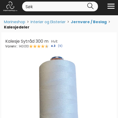
Marineshop
>
Interiør og Eksteriør
>
Jernvare / Beslag
>
Kalesjedeler
Kalesje Sytråd 300 m
Hvit
Varenr.:
143013
Gjennomsnittskarakter:
4.3
(
stemmer:
9
)