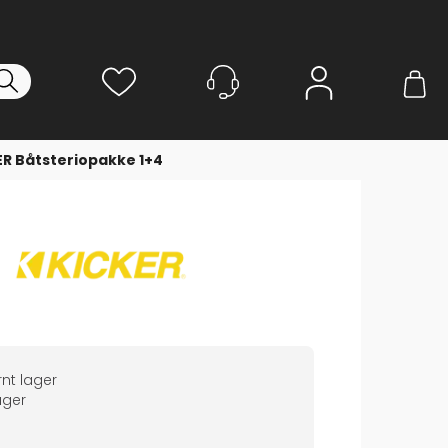
Logg inn
ER Båtsteriopakke 1+4
nt lager
ger