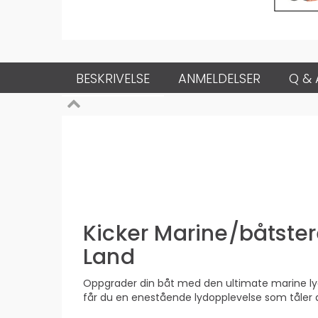
BESKRIVELSE
ANMELDELSER
Q & 
Kicker Marine/båtste
Land
Oppgrader din båt med den ultimate marine lyd
får du en enestående lydopplevelse som tåler a