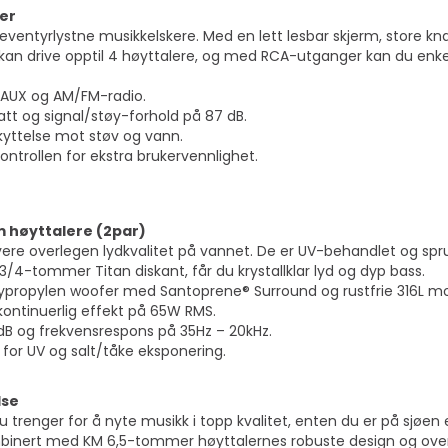
ler
ventyrlystne musikkelskere. Med en lett lesbar skjerm, store knap
 kan drive opptil 4 høyttalere, og med RCA-utganger kan du enkelt
, AUX og AM/FM-radio.
tt og signal/støy-forhold på 87 dB.
eskyttelse mot støv og vann.
ontrollen for ekstra brukervennlighet.
 høyttalere (2par)
evere overlegen lydkvalitet på vannet. De er UV-behandlet og spru
4-tommer Titan diskant, får du krystallklar lyd og dyp bass.
ypropylen woofer med Santoprene® Surround og rustfrie 316L mo
kontinuerlig effekt på 65W RMS.
dB og frekvensrespons på 35Hz – 20kHz.
 for UV og salt/tåke eksponering.
lse
 trenger for å nyte musikk i topp kvalitet, enten du er på sjøen 
ombinert med KM 6,5-tommer høyttalernes robuste design og overl