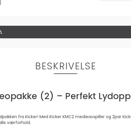
A
BESKRIVELSE
reopakke (2) – Perfekt Lydop
pakken fra Kicker! Med Kicker KMC2 medieavspiller og 2par Kic
lle værforhold.