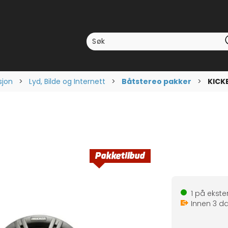
sjon
>
Lyd, Bilde og Internett
>
Båtstereo pakker
>
KICK
1
på ekster
Innen
3
da