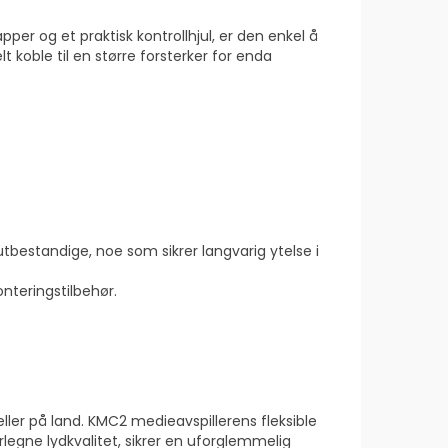
per og et praktisk kontrollhjul, er den enkel å
 koble til en større forsterker for enda
tbestandige, noe som sikrer langvarig ytelse i
nteringstilbehør.
eller på land. KMC2 medieavspillerens fleksible
egne lydkvalitet, sikrer en uforglemmelig