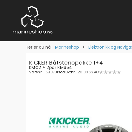
Her er du nå:
Marineshop
>
Elektronikk og Naviga
KICKER Båtsteriopakke 1+4
KMC2 + 2par KM654
Varenr.:
158878
Produktnr.:
2010066.AC