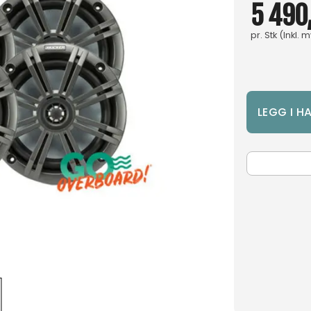
5 490
pr.
Stk
(Inkl. 