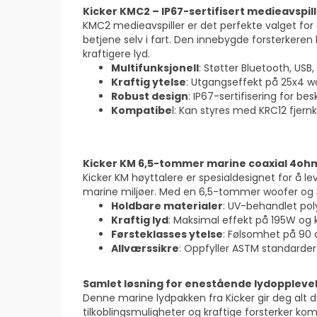
Kicker KMC2 – IP67-sertifisert medieavspil
KMC2 medieavspiller er det perfekte valget for e
betjene selv i fart. Den innebygde forsterkeren
kraftigere lyd.
Multifunksjonell
: Støtter Bluetooth, USB
Kraftig ytelse
: Utgangseffekt på 25x4 wa
Robust design
: IP67-sertifisering for b
Kompatibe
l: Kan styres med KRC12 fjernk
Kicker KM 6,5-tommer marine coaxial 4ohm
Kicker KM høyttalere er spesialdesignet for å l
marine miljøer. Med en 6,5-tommer woofer og 3/
Holdbare materialer
: UV-behandlet pol
Kraftig lyd
: Maksimal effekt på 195W og 
Førsteklasses ytelse
: Følsomhet på 90 
Allværssikre
: Oppfyller ASTM standarder
Samlet løsning for enestående lydoppleve
Denne marine lydpakken fra Kicker gir deg alt du
tilkoblingsmuligheter og kraftige forsterker k