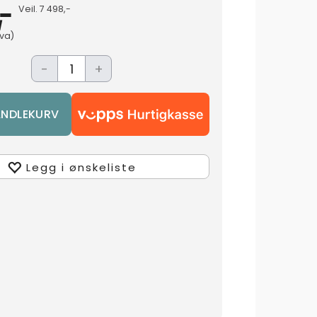
,-
Veil.
7 498,-
mva)
-
+
Legg i ønskeliste