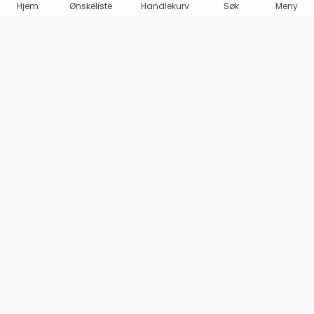
Hjem
Ønskeliste
Handlekurv
Søk
Meny
Marineshop AS
Olav Haraldssons gate 98
1707 SARPSBORG
Org. 995 487 969 MVA