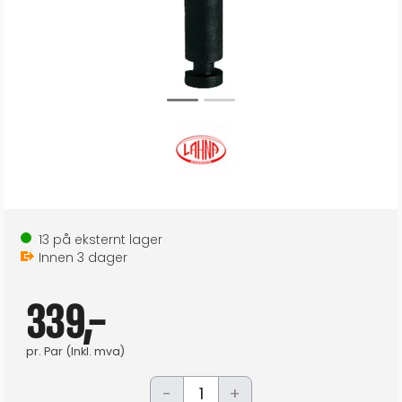
13
på eksternt lager
Innen
3
dager
339,-
pr.
Par
(Inkl. mva)
-
+