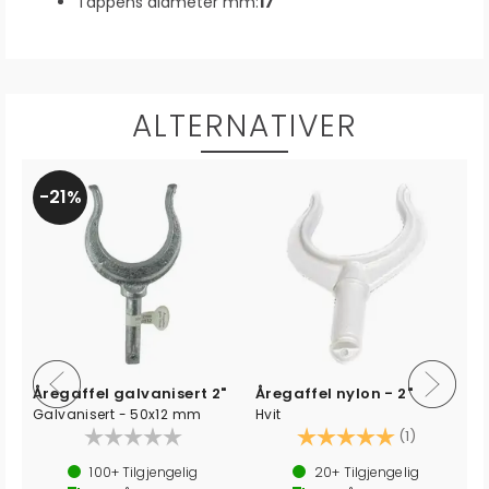
Tappens diameter mm:
17
ALTERNATIVER
14%
Åregaffel alum. 2"
Åregaffel alum. 2-1/4"
Ø pinne: 17 mm
.0 av 5 mulige
20+
Tilgjengelig
4
Tilgjengelig