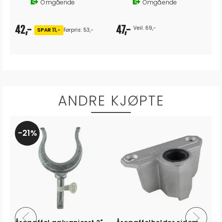
Omgående
Omgående
67,-
86,-
Veil. 169,-
SPAR 11,-
Førpris: 78,-
ANDRE KJØPTE
21%