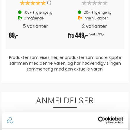
Karakter:
5.0 av 5 mulige
(1)
100+
Tilgjengelig
20+
Tilgjengelig
Omgående
Innen
3
dager
5 varianter
2 varianter
89,-
449,-
Veil. 539,-
fra
Produkter som vises her, er produkter som andre kjøpte
sammen med denne varen, og har nødvendigvis ingen
sammeheng med den aktuelle varen.
ANMELDELSER
0.0
Karakter: 5 av 5 mulige
stemmer
0
Karakter: 4 av 5 mulige
stemmer
0
Karakter: 3 av 5 mulige
Karakter:
stemmer