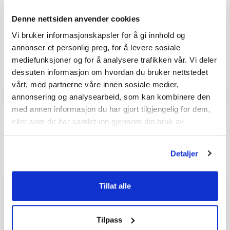
0
Karakter: 2 av 5 mulige
stemmer
0.0
0
Basert på 0 stemmer og
Karakter: 1 av 5 mulige
stemmer
Denne nettsiden anvender cookies
0 omtaler
0
av
5
Vi bruker informasjonskapsler for å gi innhold og
mulige
annonser et personlig preg, for å levere sosiale
Vær oppmerksom på at noen kunder gir en rating uten å skrive en
mediefunksjoner og for å analysere trafikken vår. Vi deler
review, og at antallet ratings derfor vil være forskjellig fra antall
reviews.
dessuten informasjon om hvordan du bruker nettstedet
vårt, med partnerne våre innen sosiale medier,
annonsering og analysearbeid, som kan kombinere den
med annen informasjon du har gjort tilgjengelig for dem,
Q & A
eller som de har samlet inn gjennom din bruk av
tjenestene deres.
Send spørsmålet ditt
Detaljer
Tillat alle
Tilpass