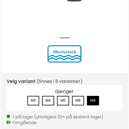
Velg variant
(finnes i
5 varianter
)
Gjenger
M3
M4
M5
M6
M8
7
på lager
(ytterligere
20+
på eksternt lager
)
Omgående