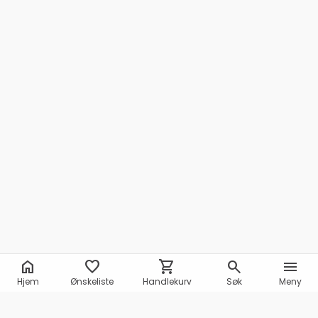
home
favorite
shopping_cart
search
menu
Hjem
Ønskeliste
Handlekurv
Søk
Meny