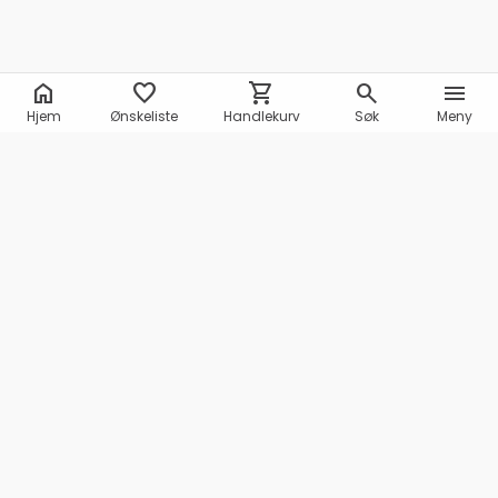
home
favorite
shopping_cart
search
menu
Hjem
Ønskeliste
Handlekurv
Søk
Meny
Marineshop AS