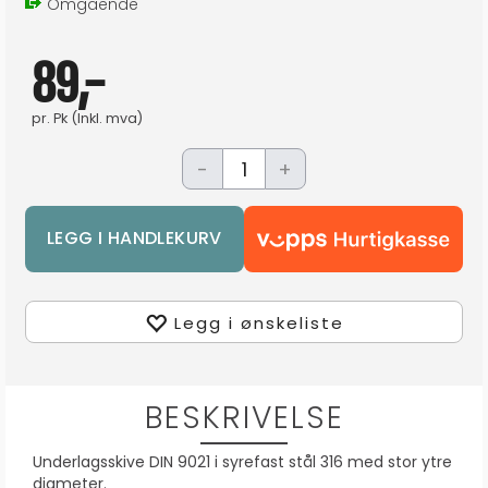
Omgående
89,-
pr.
Pk
(Inkl. mva)
-
+
Legg i ønskeliste
BESKRIVELSE
Underlagsskive DIN 9021 i syrefast stål 316 med stor ytre
diameter.