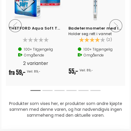
THETFORD Aqua Soft Toalettpapir
Badetermometer med lodd
Holder seg rett i vannet
Karakter:
4.0 av 5 
(2)
100+
Tilgjengelig
100+
Tilgjengelig
Omgående
Omgående
2 varianter
55,-
Veil. 89,-
59,-
Veil. 89,-
fra
Produkter som vises her, er produkter som andre kjøpte
sammen med denne varen, og har nødvendigvis ingen
sammeheng med den aktuelle varen.