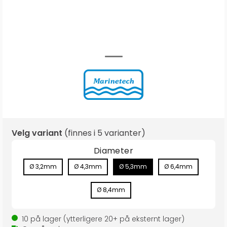
Velg variant
(finnes i
5 varianter
)
Diameter
Ø 3,2mm
Ø 4,3mm
Ø 5,3mm
Ø 6,4mm
Ø 8,4mm
10
på lager
(ytterligere
20+
på eksternt lager
)