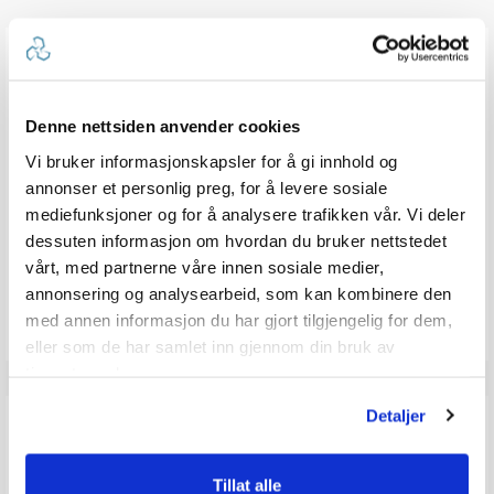
ANMELDELSER
0.0
Denne nettsiden anvender cookies
Karakter: 5 av 5 mulige
stemmer
0
Karakter: 4 av 5 mulige
stemmer
0
Vi bruker informasjonskapsler for å gi innhold og
Karakter: 3 av 5 mulige
Karakter:
stemmer
0
annonser et personlig preg, for å levere sosiale
Karakter: 2 av 5 mulige
stemmer
0.0
0
Basert på 0 stemmer og
Karakter: 1 av 5 mulige
stemmer
0 omtaler
0
mediefunksjoner og for å analysere trafikken vår. Vi deler
av
5
dessuten informasjon om hvordan du bruker nettstedet
mulige
vårt, med partnerne våre innen sosiale medier,
Vær oppmerksom på at noen kunder gir en rating uten å skrive en
annonsering og analysearbeid, som kan kombinere den
review, og at antallet ratings derfor vil være forskjellig fra antall
reviews.
med annen informasjon du har gjort tilgjengelig for dem,
eller som de har samlet inn gjennom din bruk av
tjenestene deres.
Detaljer
Q & A
Tillat alle
Send spørsmålet ditt