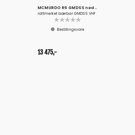
MCMURDO R5 GMDSS nødradio pakke A
rattmerket bærbar GMDSS VHF
Bestillingsvare
13 475,-