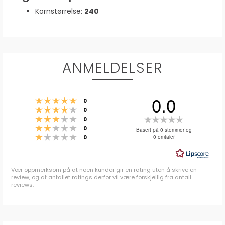
Kornstørrelse:
240
ANMELDELSER
0.0
Karakter: 5 av 5 mulige
stemmer
0
Karakter: 4 av 5 mulige
stemmer
0
Karakter: 3 av 5 mulige
Karakter:
stemmer
0
Karakter: 2 av 5 mulige
stemmer
0.0
0
Basert på 0 stemmer og
Karakter: 1 av 5 mulige
stemmer
0 omtaler
0
av
5
mulige
Vær oppmerksom på at noen kunder gir en rating uten å skrive en
review, og at antallet ratings derfor vil være forskjellig fra antall
reviews.