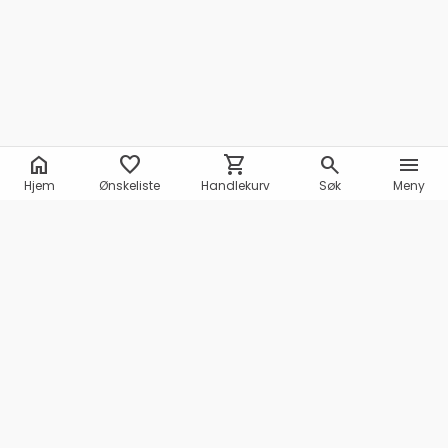
home
favorite
shopping_cart
search
menu
Hjem
Ønskeliste
Handlekurv
Søk
Meny