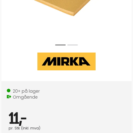
20+
på lager
Omgående
11,-
pr.
Stk
(Inkl. mva)