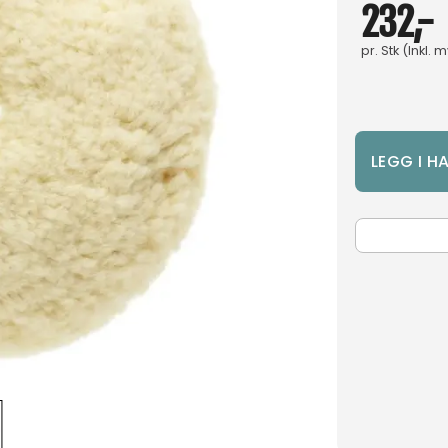
232,-
pr.
Stk
(Inkl. 