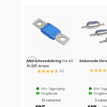
MEGA Hovedsikring
Fra 40
Sinkanode Skr
til 300 Amper
Karakter:
Karakter:
4.5 av 5 mulige
(6)
Alle størrelsene har ferdig bor
Se bildene for kompl
g
100+
Tilgjengelig
100+
Tilg
Omgående
Omgåen
10 varianter
3 varia
Veil