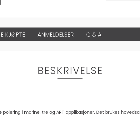
E KJØPTE
ANMELDELSER
Q & A
BESKRIVELSE
ere polering i marine, tre og ART applikasjoner. Det brukes hove