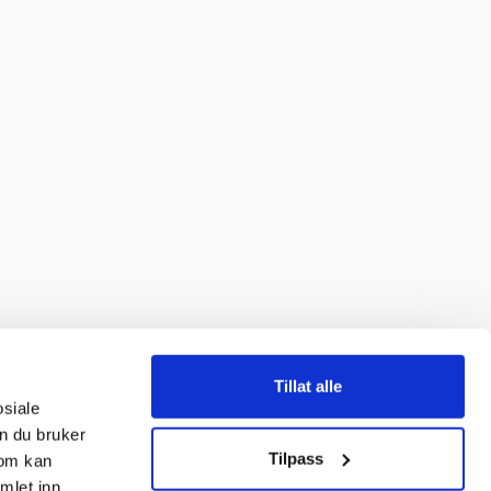
Tillat alle
osiale
n du bruker
Tilpass
som kan
mlet inn