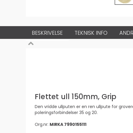
BESKRIVELSE
TEKNISK INFO
ANDR
Flettet ull 150mm, Grip
Den vridde ullputen er en ren ullpute for grov
poleringsforbindelser 35 og 20.
Org.nr:
MIRKA 7990155111