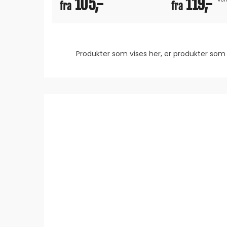
105,-
119,-
fra
fra
Produkter som vises her, er produkter s