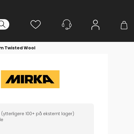
Logg inn
m Twisted Wool
(ytterligere
100+
på eksternt lager
)
de