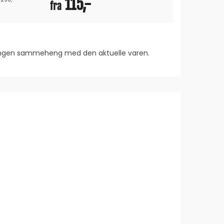
115,-
fra
239,-
 ingen sammeheng med den aktuelle varen.
rakter:
0