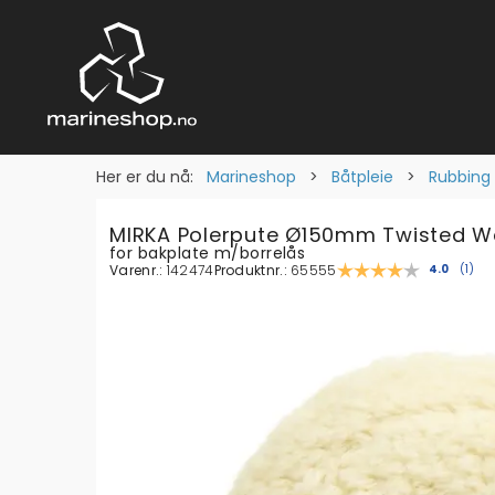
Her er du nå:
Marineshop
>
Båtpleie
>
Rubbing 
MIRKA Polerpute Ø150mm Twisted W
for bakplate m/borrelås
Varenr.:
142474
Produktnr.:
65555
Gjennomsn
4.0
(
stem
1
)