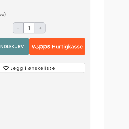
mva)
-
+
Legg i ønskeliste