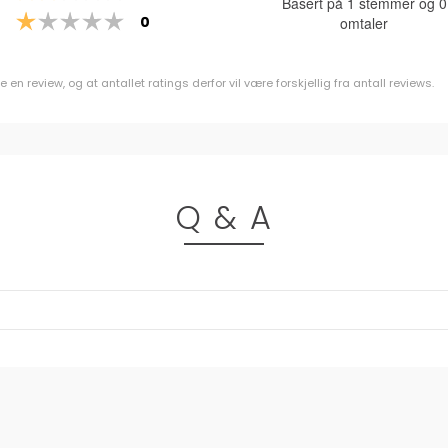
Basert på 1 stemmer og 0
a
Karakter: 1 av 5 mulige
stemmer
0
omtaler
5
m
n review, og at antallet ratings derfor vil være forskjellig fra antall reviews.
Q & A