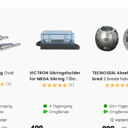
og
Oval
VICTRON Sikringsholder
TECNOSEAL Akse
for MEGA Sikring
Tåler
bred
2 brede ha
5.0 av 5 mulige
(3)
inntil 500A
Karakter:
5.0 av 5 mulige
Karakter:
(3)
rede skruehull i stammen
Sinkanode propel
ette målskisser
For 25 - 50 mm a
jengelig
4
Tilgjengelig
100+
Tilgje
Eggformet
de
Omgående
Omgåend
nter
12 varian
. 129,-
Veil