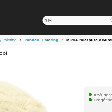
/ Polering
>
Rondell - Polering
>
MIRKA Polerpute Ø150m
ool
ittskarakter:
mer:
11
på lager
Omgåen