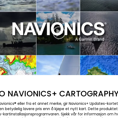
TO NAVIONICS+ CARTOGRAPHY 
avionics® eller fra et annet merke, gir Navionics+ Updates-kortet 
en betydelig lavere pris enn å kjøpe et nytt kart. Dette produkt
cs-kartinstallasjonsprogramvaren. Sjekk vår for informasjon om h