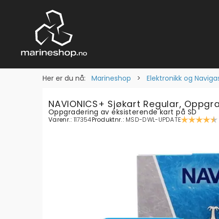
Her er du nå:
Marineshop
>
Elektronikk og Naviga
NAVIONICS+ Sjøkart Regular, Oppgr
Oppgradering av eksisterende kart på SD
Varenr.:
117354
Produktnr.:
MSD-DWL-UPDATE