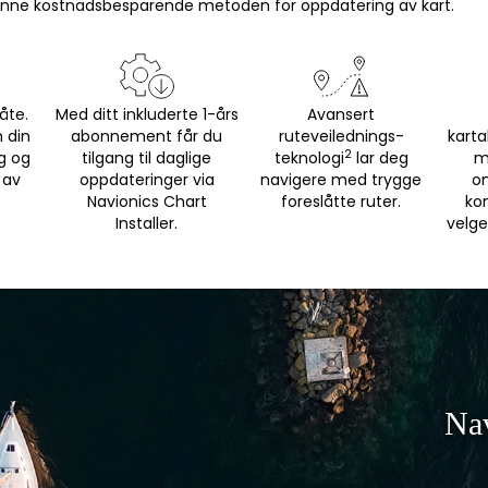
 denne kostnadsbesparende metoden for oppdatering av kart.
åte.
Med ditt inkluderte 1-års
Avansert
n din
abonnement får du
ruteveilednings-
karta
2
g og
tilgang til daglige
teknologi
lar deg
m
 av
oppdateringer via
navigere med trygge
om
Navionics Chart
foreslåtte ruter.
kon
Installer.
velge
Nav