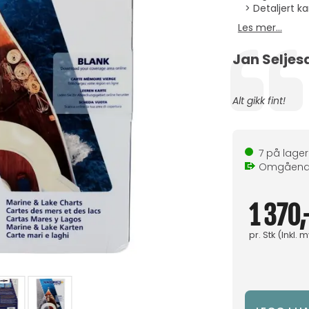
Detaljert kart med
Les mer...
Forfatter:
Jan Seljes
Testimonial
Tekst:
Alt gikk fint!
7
på lager
Omgåen
1 370,
pr.
Stk
(Inkl. 