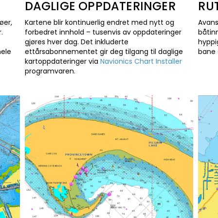
DAGLIGE OPPDATERINGER
RU
jøer,
Kartene blir kontinuerlig endret med nytt og
Avans
.
forbedret innhold – tusenvis av oppdateringer
båtin
gjøres hver dag. Det inkluderte
hyppi
hele
ettårsabonnementet gir deg tilgang til daglige
bane 
kartoppdateringer via
Navionics Chart Installer
programvaren.