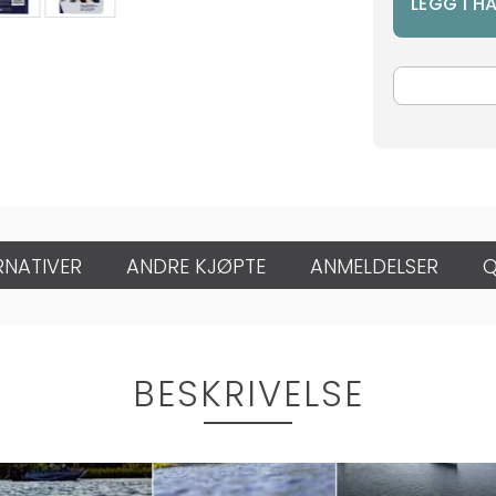
RNATIVER
ANDRE KJØPTE
ANMELDELSER
Q
BESKRIVELSE