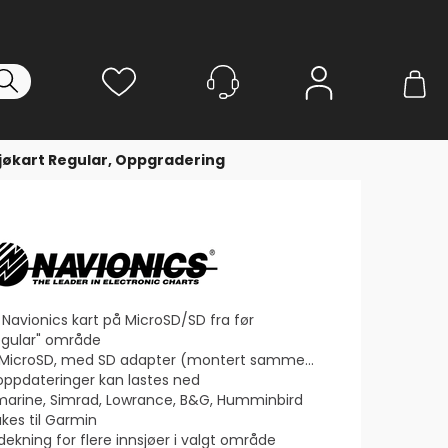
Logg inn
jøkart Regular, Oppgradering
 Navionics kart på MicroSD/SD fra før
Regular" område
 MicroSD, med SD adapter (montert sammen)
s oppdateringer kan lastes ned
marine, Simrad, Lowrance, B&G, Humminbird
ukes til Garmin
kning for flere innsjøer i valgt område