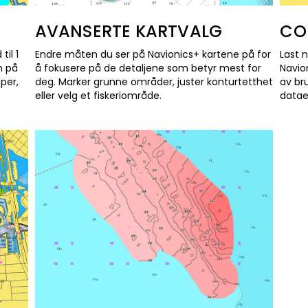
AVANSERTE KARTVALG
CO
til 1
Endre måten du ser på Navionics+ kartene på for
Last 
n på
å fokusere på de detaljene som betyr mest for
Navion
per,
deg. Marker grunne områder, juster konturtetthet
av br
eller velg et fiskeriområde.
datae