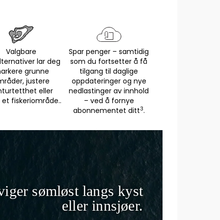
Valgbare
Spar penger – samtidig
lternativer lar deg
som du fortsetter å få
arkere grunne
tilgang til daglige
råder, justere
oppdateringer og nye
turtetthet eller
nedlastinger av innhold
 et fiskeriområde..
– ved å fornye
3
abonnementet ditt
.
iger sømløst langs kyst
eller innsjøer.