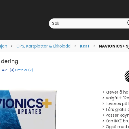
sjon
>
GPS, Kartplotter & Ekkolodd
>
Kart
>
NAVIONICS+ S
adering
Omtaler (
2
)
Gjennomsnittskarakter:
4.7
(
stemmer:
3
)
Krever å ha
Valgfritt "
Leveres på
1 års grati
Passer Ray
Kan IKKE br
Også med de