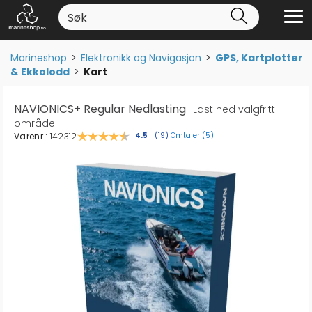
Marineshop
>
Elektronikk og Navigasjon
>
GPS, Kartplotter
& Ekkolodd
>
Kart
NAVIONICS+ Regular Nedlasting
Last ned valgfritt
område
Varenr.:
142312
Omtaler (
5
)
Gjennomsnittskarakter:
4.5
(
stemmer:
19
)