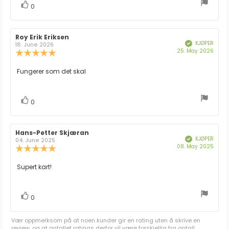
stemmer
Liker
0
Forfatter:
Roy Erik Eriksen
Omtaledato:
KJØPER
Verifisert
18. June 2026
Dato
25. May 2026
Karakter:
for
5.0
kjøp:
av
Omtaletekst:
Fungerer som det skal
5
mulige
stemmer
Liker
0
Forfatter:
Hans-Petter Skjæran
Omtaledato:
KJØPER
Verifisert
04. June 2025
Dato
08. May 2025
Karakter:
for
5.0
kjøp:
av
Omtaletekst:
Supert kart!
5
mulige
stemmer
Liker
0
Vær oppmerksom på at noen kunder gir en rating uten å skrive en
review, og at antallet ratings derfor vil være forskjellig fra antall