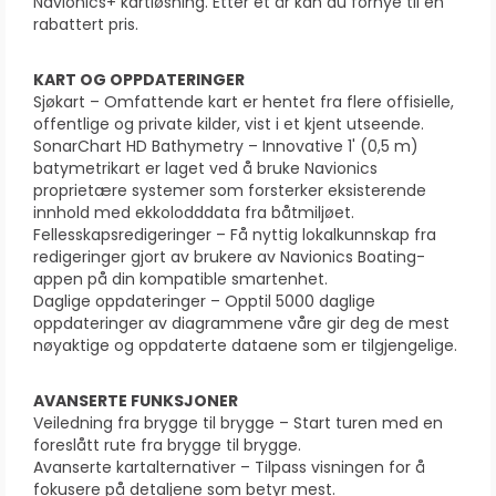
Navionics+ kartløsning. Etter et år kan du fornye til en
rabattert pris.
KART OG OPPDATERINGER
Sjøkart – Omfattende kart er hentet fra flere offisielle,
offentlige og private kilder, vist i et kjent utseende.
SonarChart HD Bathymetry – Innovative 1' (0,5 m)
batymetrikart er laget ved å bruke Navionics
proprietære systemer som forsterker eksisterende
innhold med ekkolodddata fra båtmiljøet.
Fellesskapsredigeringer – Få nyttig lokalkunnskap fra
redigeringer gjort av brukere av Navionics Boating-
appen på din kompatible smartenhet.
Daglige oppdateringer – Opptil 5000 daglige
oppdateringer av diagrammene våre gir deg de mest
nøyaktige og oppdaterte dataene som er tilgjengelige.
AVANSERTE FUNKSJONER
Veiledning fra brygge til brygge – Start turen med en
foreslått rute fra brygge til brygge.
Avanserte kartalternativer – Tilpass visningen for å
fokusere på detaljene som betyr mest.