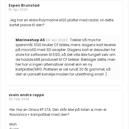
Forfatter:
Espen Brunstad
Omtaledato:
18. Apr 2026
Omtaletekst:
Jeg har en eldre Raymarine e120 plotter med radar, vil dette
kartet passe til den?
Svar
Marineshop AS
:
Takker så mye for
(19. Apr 2026)
fra:
spørsmål. E120 bruker CF brikke, mens dagens kart leveres
på microSD med SD asapter. Dagens kart er dessuten for
store for softwaren til E120, så det ville ikke fungert selv om
de hadde blitt produsert til CF brikker. Beklager dette, men
her har vi ingen alternativer annet enn en ny
kartplotter/MFD. Plotteren er vel rundt 20 år gammel, så
den er uansett kanskje moden for utskiftning snart :)
Forfatter:
svein andre reppe
Omtaledato:
25. Feb 2026
Omtaletekst:
Hei. Har en Onwa KP 27A. Den står ikke på listen ø, men er
Navionics+ kompatibel med den?
Mvh