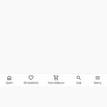
home
favorite
shopping_cart
search
menu
Hjem
Ønskeliste
Handlekurv
Søk
Meny