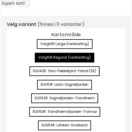
Tekst:
Supert kart!
Velg variant
(finnes i
11 varianter
)
Kartområde
Valgfritt Large (nedlasting)
Valgfritt Regular (nedlasting)
EU042R: Oslo-Flekkefjord-Ystad (SE)
EU051R: Lista-Sognefjorden
EU052R: Sognefjorden-Trondheim
EU053R: Trondheimsfjorden-Tromsø
EU054R: Lofoten-Svalbard