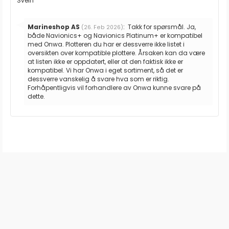
Svein
Svar
Marineshop AS
:
Takk for spørsmål. Ja,
(26. Feb 2026)
fra:
både Navionics+ og Navionics Platinum+ er kompatibel
med Onwa. Plotteren du har er dessverre ikke listet i
oversikten over kompatible plottere. Årsaken kan da være
at listen ikke er oppdatert, eller at den faktisk ikke er
kompatibel. Vi har Onwa i eget sortiment, så det er
dessverre vanskelig å svare hva som er riktig.
Forhåpentligvis vil forhandlere av Onwa kunne svare på
dette.