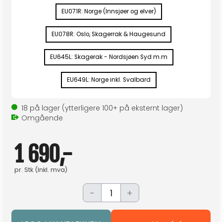
EU071R: Norge (Innsjøer og elver)
EU078R: Oslo, Skagerrak & Haugesund
EU645L: Skagerak - Nordsjøen Syd m.m
EU649L: Norge inkl. Svalbard
18
på lager
(ytterligere
100+
på eksternt lager
)
Omgående
1 690,-
pr.
Stk
(Inkl. mva)
-
+