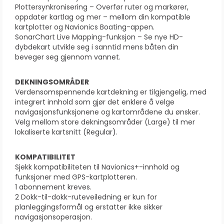
Plottersynkronisering – Overfør ruter og markører,
oppdater kartlag og mer – mellom din kompatible
kartplotter og Navionics Boating-appen.
SonarChart Live Mapping-funksjon – Se nye HD-
dybdekart utvikle seg i sanntid mens båten din
beveger seg gjennom vannet.
DEKNINGSOMRÅDER
Verdensomspennende kartdekning er tilgjengelig, med
integrert innhold som gjør det enklere å velge
navigasjonsfunksjonene og kartområdene du ønsker.
Velg mellom store dekningsområder (Large) til mer
lokaliserte kartsnitt (Regular).
KOMPATIBILITET
Sjekk kompatibiliteten til Navionics+-innhold og
funksjoner med GPS-kartplotteren.
1 abonnement kreves.
2 Dokk-til-dokk-ruteveiledning er kun for
planleggingsformål og erstatter ikke sikker
navigasjonsoperasjon.