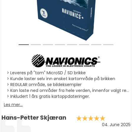
Leveres på "tom" MicroSD / SD brikke
Kunde laster selv inn ønsket kartområde på brikken
REGULAR område, se bildeksempler
Kan laste ned områder fra hele verden, innenfor valgt region
Inkludert 1 års gratis kartoppdateringer.
Les mer...
Forfatter:
Hans-Petter Skjæran
Karakter:
Testimonial
Dato:
04. June 2025