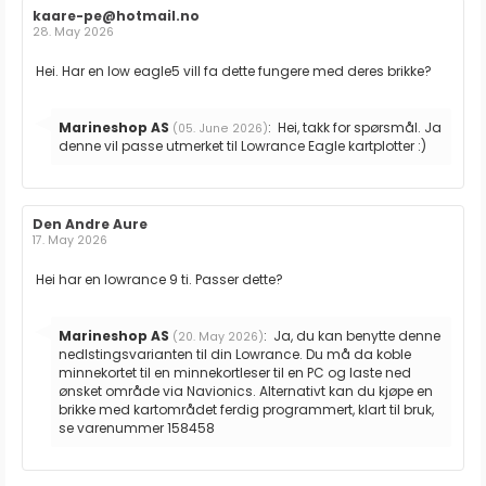
Forfatter:
kaare-pe@hotmail.no
Omtaledato:
28. May 2026
Omtaletekst:
Hei. Har en low eagle5 vill fa dette fungere med deres brikke?
Svar
Marineshop AS
:
Hei, takk for spørsmål. Ja
(05. June 2026)
fra:
denne vil passe utmerket til Lowrance Eagle kartplotter :)
Forfatter:
Den Andre Aure
Omtaledato:
17. May 2026
Omtaletekst:
Hei har en lowrance 9 ti. Passer dette?
Svar
Marineshop AS
:
Ja, du kan benytte denne
(20. May 2026)
fra:
nedlstingsvarianten til din Lowrance. Du må da koble
minnekortet til en minnekortleser til en PC og laste ned
ønsket område via Navionics. Alternativt kan du kjøpe en
brikke med kartområdet ferdig programmert, klart til bruk,
se varenummer 158458