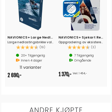
NAVIONICS+ Large Nedlasting
NAVIONICS+ Sjøkart Regular, Oppgradering
Large nedlastingsbrikke valgfritt område
Oppgradering av eksisterende kart på SD
Karakter:
4.5 av 5 mulige
Karakter:
4.7 av 5 
(19)
(3)
20+
Tilgjengelig
7
Tilgjengelig
Innen
4
dager
Omgående
11 varianter
1 370,-
Veil. 1 454,-
2 690,-
ANDRE KJØPTE