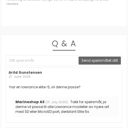
reviews.
Q & A
Send spørsmålet ditt
Forfatter:
Arild Gunstensen
Omtaledato:
27. June 2026
Omtaletekst:
har en lowrance elite-5, vil denne passe?
Svar
Marineshop AS
:
Takk for spørsmål, ja
(01. July 2026)
fra:
denne vil passe til alle Lowrance modeller av nyere art
med SD eller MicroSD port, deriblant Elite 5s