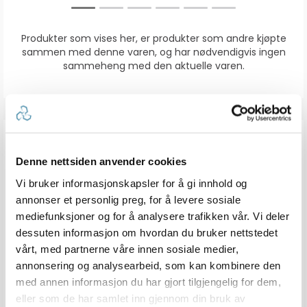
Produkter som vises her, er produkter som andre kjøpte
sammen med denne varen, og har nødvendigvis ingen
sammeheng med den aktuelle varen.
ANMELDELSER
Denne nettsiden anvender cookies
4.5
Vi bruker informasjonskapsler for å gi innhold og
Karakter: 5 av 5 mulige
stemmer
13
Karakter: 4 av 5 mulige
stemmer
4
annonser et personlig preg, for å levere sosiale
Karakter: 3 av 5 mulige
Karakter:
stemmer
1
mediefunksjoner og for å analysere trafikken vår. Vi deler
Karakter: 2 av 5 mulige
stemmer
4.5
0
Basert på 19 stemmer
dessuten informasjon om hvordan du bruker nettstedet
Karakter: 1 av 5 mulige
stemmer
og 5 omtaler
1
av
vårt, med partnerne våre innen sosiale medier,
5
mulige
annonsering og analysearbeid, som kan kombinere den
Forfatter:
Tore Rørnes
Omtaledato:
med annen informasjon du har gjort tilgjengelig for dem,
KJØPER
Verifisert
05. Aug 2026
Dato
eller som de har samlet inn gjennom din bruk av
06. July 2026
Karakter:
for