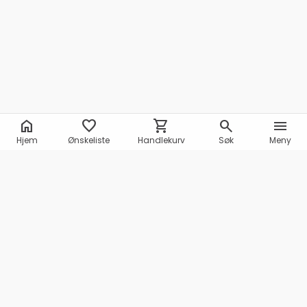
home
favorite
shopping_cart
search
menu
Hjem
Ønskeliste
Handlekurv
Søk
Meny