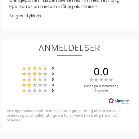
Gjengepartiet i skruen bør settes inn med fett årlig.
Pga. korrosjon mellom stål og aluminium.
Selges stykkvis.
ANMELDELSER
0.0
Karakter: 5 av 5 mulige
stemmer
0
Karakter: 4 av 5 mulige
stemmer
0
Karakter: 3 av 5 mulige
Karakter:
stemmer
0
Karakter: 2 av 5 mulige
stemmer
0.0
0
Basert på 0 stemmer og
Karakter: 1 av 5 mulige
stemmer
0 omtaler
0
av
5
mulige
Vær oppmerksom på at noen kunder gir en rating uten å skrive en
review, og at antallet ratings derfor vil være forskjellig fra antall
reviews.