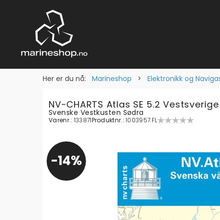
Her er du nå:
Marineshop
>
Elektronikk og Naviga
NV-CHARTS Atlas SE 5.2 Vestsverige
Svenske Vestkusten Sødra
Varenr.:
133871
Produktnr.:
1003957.FL
14%