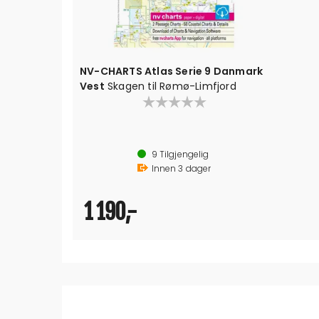
 Atlas Serie 9 Danmark
n til Rømø-Limfjord
ings / planleggingskart
 og nettbrett. Kart kan brukes offline
9
Tilgjengelig
nheter pr. kode
Innen
3
dager