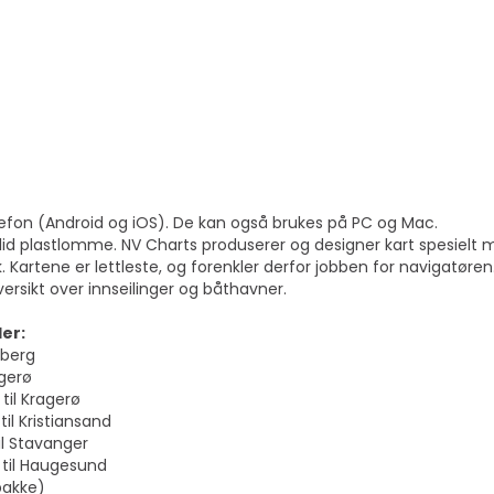
efon (Android og iOS). De kan også brukes på PC og Mac.
 solid plastlomme. NV Charts produserer og designer kart spesielt
k. Kartene er lettleste, og forenkler derfor jobben for navigatøren
rsikt over innseilinger og båthavner.
der:
sberg
agerø
til Kragerø
til Kristiansand
il Stavanger
 til Haugesund
pakke)