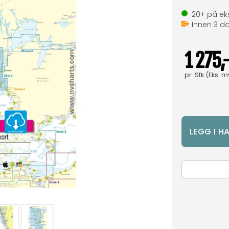
20+
på eks
Innen
3
da
1 275,
pr.
Stk
(Eks. m