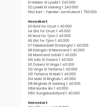
S1 Halden til Lysekil 1: 240.000
S2 Lysekil til Varberg 1: 240.000
Pilot Kart - Færder-Jomfruland 1: 750.000
Hovedkart
S3 Nord for Orust 1: 40.000
S4 Øst for Orust 1: 40.000
S5 Nord for Tjörn 1: 40.000
S6 Øst for Tjörn 1: 40.000
S7 Fiskebäckskil til Käringön 1: 40.000
S8 Käringön til Marstrand 1: 40.000
S9 Marstrand toSälö 1: 40.000
S10 Sälö til Öckerö 1: 40.000
S11 Öckerö til Vinga 1: 40.000
S12 Vinga til Tistlarna 1: 40.000
S13 Tistlarna til Malö 1: 40.000
S14 Malö til Ringhals 1: 40.000
S15 Ringhals til Varberg 1: 40.000
S16A Nordre Älv 1: 40.000
S16C Kungsbackafjord 1: 40.000
Havnekart