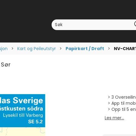
sjon
>
Kart og Peileutstyr
>
Papirkart / Draft
>
NV-CHARTS
 Sør
3 Overseili
App til mobi
Opp til 5 e
Les mer...