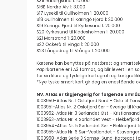
S3A Råbergsund 1: 10.000
S16B Nordre Älv 1: 3.000
S17 Lysekil til Gullholmen 1: 20.000
S18 Gullholmen til Käringö Fjord 1: 20.000
S19 Käringö Fjord til Kyrkesund 1: 20.000
S20 Kyrkesund til Klädesholmen 1: 20.000
S21 Marstrand 1: 20.000
S22 Öckerö til Vinga 1: 20.000
S23 Långedrag til Vrångö 1: 20.000
Kartene kan benyttes på nettbrett og smarttel
Papirkartene er i A3 format, og blir levert i en
for sin klare og tydelige kartografi og kartgrafik
*Nye tyske smart kart gir deg en enestående ove
NV. Atlas er tilgjengelig for følgende områ
1003950-Atlas Nr. 1 Oslofjord Nord - Oslo til Tøn
1003951-Atlas Nr. 2 Oslofjord Sør - Sverige til Kr
1003952-Atlas Nr. 3 Sørlandet Øst - Kristiansand 
1003953-Atlas Nr. 4 Sørlandet Vest - Flekkefjord 
1003954-Atlas Nr. 5 Sørlandet Sør - Flekkefjord t
1003955-Atlas Nr. 6 Sør-Vestlandet - Stavanger
1003958-Atlas Serie 3 Samsø-Sund-Kattegat (