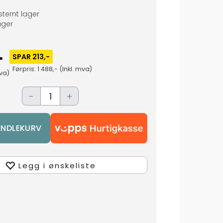
ternt lager
ger
-
SPAR 213,-
Førpris:
1 488,-
(Inkl. mva)
va)
-
+
Legg i ønskeliste