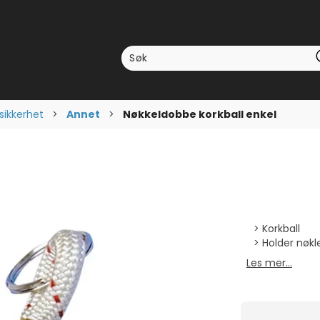
sikkerhet
>
Annet
>
Nøkkeldobbe korkball enkel
Korkball
Holder nøkl
Les mer...