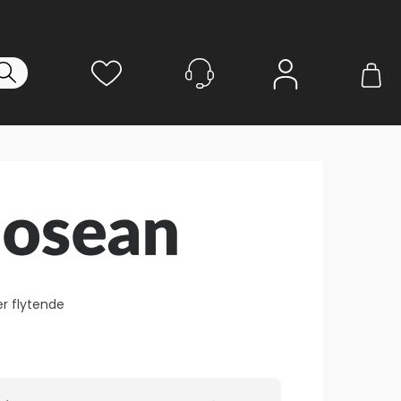
Logg inn
er flytende