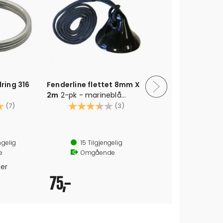
lring 316
Fenderline flettet 8mm X
FINLUX 24"
2m
2-pk - marineblå
9060, 12V
S
5.0 av 5 mulige
polyester
Karakter:
3.3 av 5 mulige
Android - W
Karak
(7)
(3)
ngelig
15
Tilgjengelig
Ubekrefte
e
Omgående
ter
75,-
4 499,