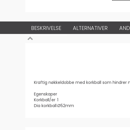
BESKRIVELSE
ALTERNATIVER
AND
Kraftig nøkkeldobbe med korkball som hindrer nø
Egenskaper
Korkball/er
1
Dia korkball
Ø52mm