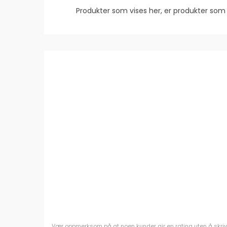
Produkter som vises her, er produkter s
Vær oppmerksom på at noen kunder gir en rating uten å skrive e