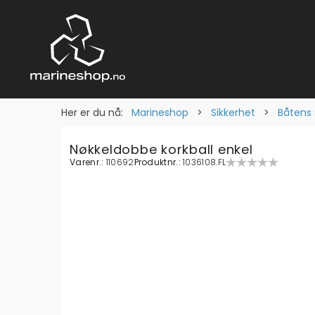
Her er du nå:
Marineshop
>
Sikkerhet
>
Båtens 
Nøkkeldobbe korkball enkel
Varenr.:
110692
Produktnr.:
1036108.FL