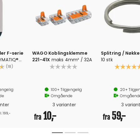
er F-serie
WAGO Koblingsklemme
Splitring / Nøkke
LYMATIQ®
221-41X
maks 4mm² / 32A
10 stk
4.3 av 5 mulige
Karakter:
(18)
 ender
ør ikke pumpes over dette)
jengelig
100+
Tilgjengelig
20+
Tilgje
de
Omgående
Omgåend
anter
3 varianter
3 varian
10,-
59,-
l. 199,-
fra
fra