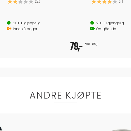
Karakter:
2.0 av 5 mulige
Karakter:
4.0
(2)
(1)
20+
Tilgjengelig
20+
Tilgjengelig
Innen
3
dager
Omgående
79,-
Veil. 89,-
ANDRE KJØPTE