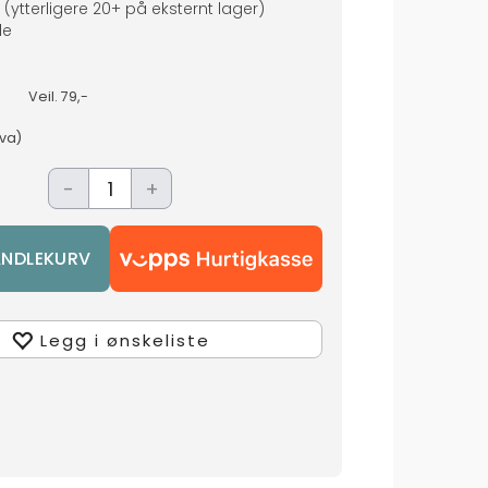
(ytterligere
20+
på eksternt lager
)
de
Veil.
79,-
mva)
-
+
Legg i ønskeliste