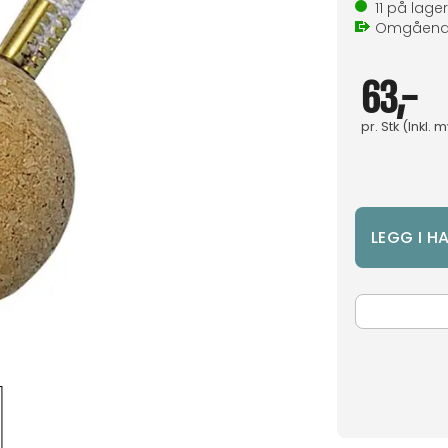
11
på lager
Omgåen
63,-
pr.
Stk
(Inkl. 