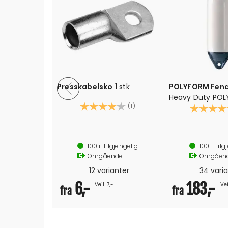
Presskabelsko
1 stk
POLYFORM Fend
Boldy
Heavy Duty PO
Karakter:
4.0 av 5 mulige
(1)
teknologi
Karakter:
er 9L
Tauhull i begge
tekstil
Anbefalt trykk: 0,15 bar/2 psi (b
100+
Tilgjengelig
100+
Tilg
Omgående
Omgåen
12 varianter
34 vari
6,-
183,-
Veil. 7,-
Vei
fra
fra