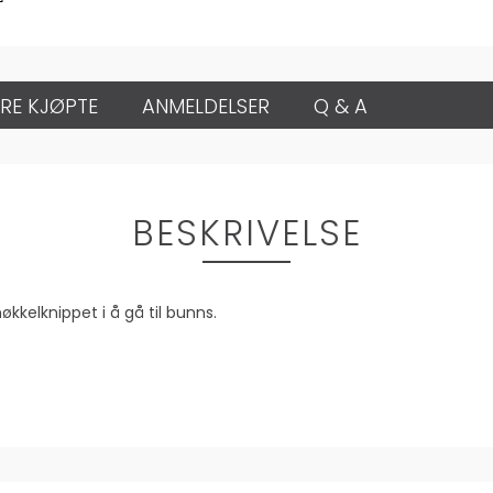
RE KJØPTE
ANMELDELSER
Q & A
BESKRIVELSE
kkelknippet i å gå til bunns.