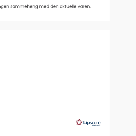
 ingen sammeheng med den aktuelle varen.
rakter:
0
v
ulige