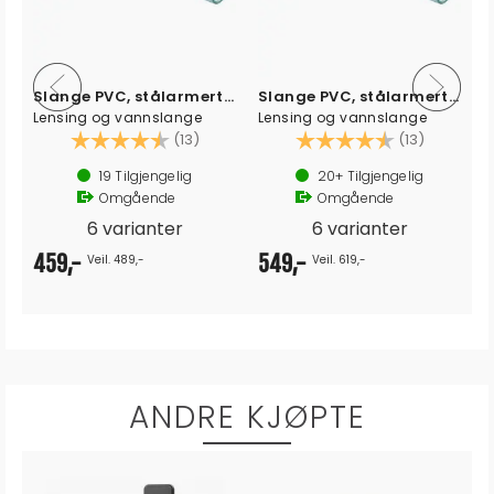
Slange PVC, stålarmert, Ø32mm - 3m
Slange PVC, stålarmert, Ø38mm - 3m
g vannslange
Lensing og vannslange
Lensing og va
kter:
4.8 av 5 mulige
Karakter:
4.8 av 5 mulige
Karakter:
(13)
(13)
9
Tilgjengelig
20+
Tilgjengelig
20+
Til
Omgående
Omgående
Omgåe
varianter
6 varianter
6 vari
549,-
239,-
. 489,-
Veil. 619,-
ANDRE KJØPTE