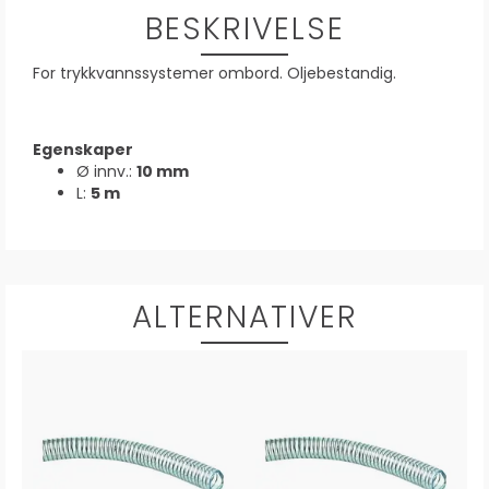
BESKRIVELSE
For trykkvannssystemer ombord. Oljebestandig.
Egenskaper
Ø innv.:
10 mm
L:
5 m
ALTERNATIVER