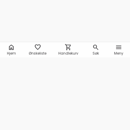
home
favorite
shopping_cart
search
menu
Hjem
Ønskeliste
Handlekurv
Søk
Meny