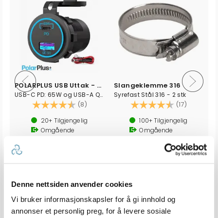
ling
POLARPLUS USB Uttak - Hurtiglader - 83W
Slangeklemme 316
USB-C PD: 65W og USB-A QC3.0: 18W
Syrefast Stål 316 - 2 stk
Karakter:
4.5 av 5 mulige
Karakter:
4.4 av 5
(8)
(17)
20+
Tilgjengelig
100+
Tilgjengelig
Omgående
Omgående
17 varianter
270,-
39,-
fra
Denne nettsiden anvender cookies
Vi bruker informasjonskapsler for å gi innhold og
Produkter som vises her, er produkter som andre kjøpte
annonser et personlig preg, for å levere sosiale