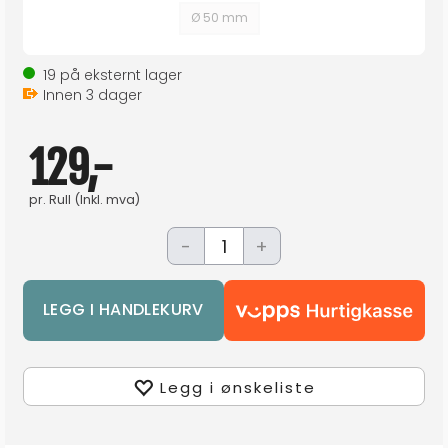
Ø 50 mm
19
på eksternt lager
Innen
3
dager
129,-
pr.
Rull
(Inkl. mva)
-
+
Legg i ønskeliste