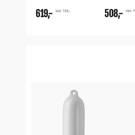
619,-
508,-
Veil. 729,-
Veil. 