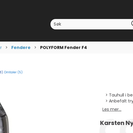
r
>
Fendere
>
POLYFORM Fender F4
Omtaler (
5
)
omsnittskarakter:
stemmer:
18
)
Tauhull i b
Anbefalt try
Les mer...
Forfatter:
Karsten N
Testimonial