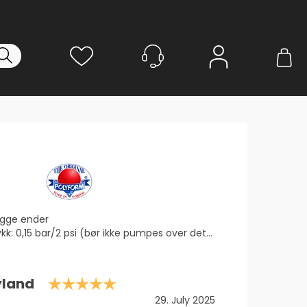
Logg inn
egge ender
kk: 0,15 bar/2 psi (bør ikke pumpes over dette)
Karakter: 5.0 av 5 mulige
yland
Dato:
29. July 2025