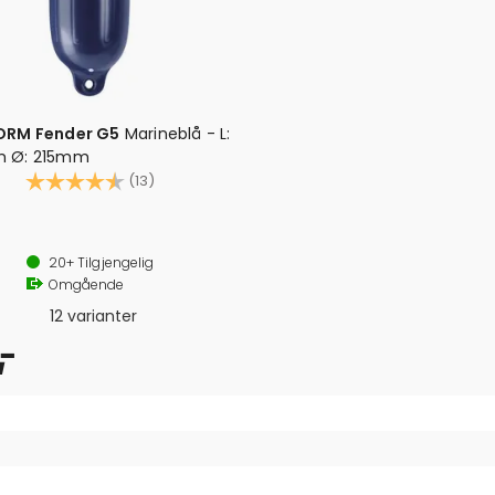
ORM Fender G5
Marineblå - L:
 Ø: 215mm
Karakter:
4.3 av 5 mulige
(13)
ll i begge ender
 trykk: 0,15 bar/2 psi (bør ikke pumpes over dette)
20+
Tilgjengelig
Omgående
12 varianter
,-