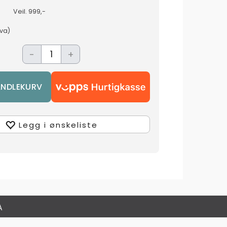
Veil.
999,-
mva)
-
+
Legg i ønskeliste
A