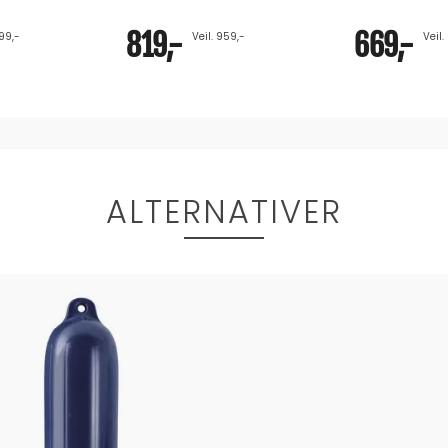
819,-
669,-
799,-
Veil. 959,-
Veil.
ALTERNATIVER