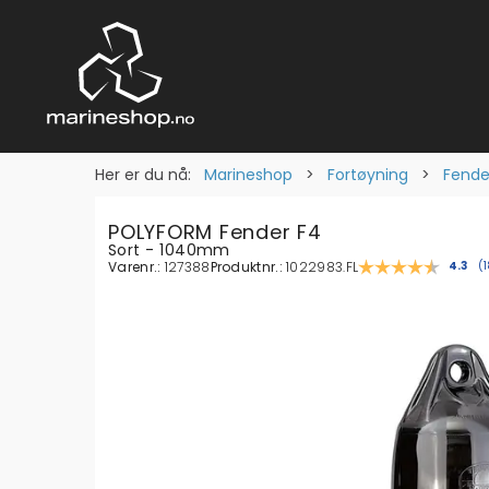
Her er du nå:
Marineshop
>
Fortøyning
>
Fende
POLYFORM Fender F4
Sort - 1040mm
Varenr.:
127388
Produktnr.:
1022983.FL
Gjenn
4.3
(