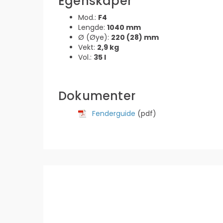
Egenskaper
Mod.:
F4
Lengde:
1040 mm
Ø (Øye):
220 (28) mm
Vekt:
2,9 kg
Vol.:
35 l
Dokumenter
Fenderguide
(pdf)