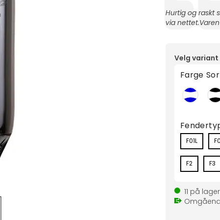
Tekst:
Hurtig og raskt 
via nettet.Varen
Velg variant
Farge
Sor
Fenderty
F01L
F
F2
F3
11
på lager
Omgåen