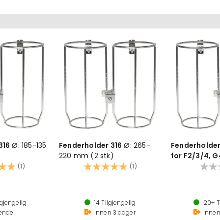
316
Ø: 185-135
Fenderholder 316
Ø: 265-
Fenderholder
220 mm (2 stk)
for F2/3/4, 
:
5.0 av 5 mulige
Karakter:
5.0 av 5 mulige
160mm (2stk
(1)
(1)
Syrefast stål
Syrefast stål
Leveres i par
Leveres i par
gjengelig
14
Tilgjengelig
20+
T
m/230mm/265mm
Ø: 170mm/205mm/230mm/265mm
Ø: 170mm/20
ende
Innen
3
dager
Inne