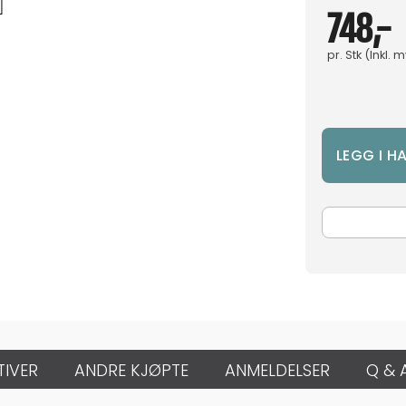
748,-
pr.
Stk
(Inkl. 
TIVER
ANDRE KJØPTE
ANMELDELSER
Q & 