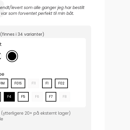
sendt/levert som alle ganger jeg har bestilt
 var som forventet perfekt til mIn båt.
(finnes i
34 varianter
)
t
pe
01M
F01S
F11
F1
F02
F4
F5
F6
F7
F8
(ytterligere
20+
på eksternt lager
)
de