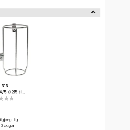
 316
G4/5
Ø215 til
)
ilgjengelig
5mm/230mm/265mm
n
3
dager