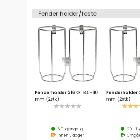
Fender holder/feste
Fenderholder 316
Ø: 140-110
Fenderholder 
mm (2stk)
mm (2stk)
Karakter
Syrefast stål
Leveres i par
6
Tilgjengelig
20+
Til
Ø: 170mm/205m
Innen
3
dager
Omgå