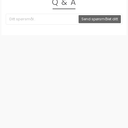
Q & A
Send spørsmålet ditt