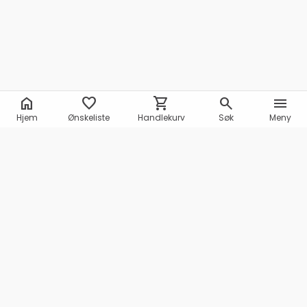
home
favorite
shopping_cart
search
menu
Hjem
Ønskeliste
Handlekurv
Søk
Meny