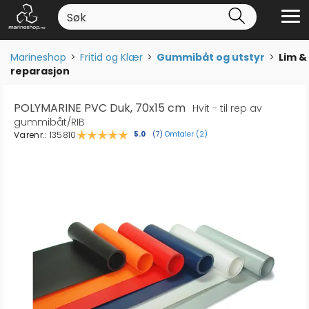
Marineshop
>
Fritid og Klær
>
Gummibåt og utstyr
>
Lim &
reparasjon
POLYMARINE PVC Duk, 70x15 cm
Hvit - til rep av
gummibåt/RIB
Varenr.:
135810
Omtaler (
2
)
Gjennomsnittskarakter:
5.0
(
stemmer:
7
)