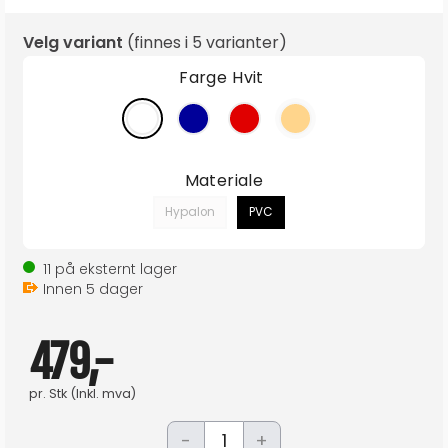
Velg variant
(finnes i
5 varianter
)
Farge
Hvit
Materiale
Hypalon
PVC
11
på eksternt lager
Innen
5
dager
479,-
pr.
Stk
(Inkl. mva)
-
+