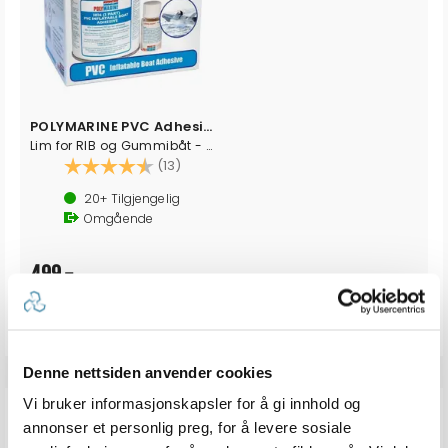
POLYMARINE PVC Adhesive - 250ml
Lim for RIB og Gummibåt - PVC
Karakter:
4.6 av 5 mulige
(13)
20+
Tilgjengelig
Omgående
499,-
Denne nettsiden anvender cookies
Vi bruker informasjonskapsler for å gi innhold og
ANDRE KJØPTE
annonser et personlig preg, for å levere sosiale