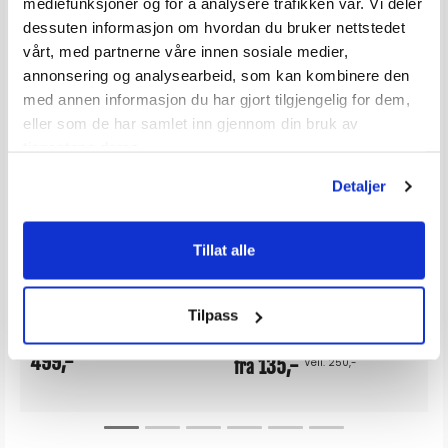
mediefunksjoner og for å analysere trafikken vår. Vi deler
dessuten informasjon om hvordan du bruker nettstedet
vårt, med partnerne våre innen sosiale medier,
annonsering og analysearbeid, som kan kombinere den
med annen informasjon du har gjort tilgjengelig for dem,
eller som de har samlet inn gjennom din bruk av
tjenestene deres.
Detaljer
POLYMARINE PVC Adhesive - 250ml
SIKAFLEX 291i - Hvit / Sort
Lim for RIB og Gummibåt - PVC
Universal fuge- og tettemasse
Tillat alle
Karakter:
4.6 av 5 mulige
Karakter:
4.8 av 5 
(13)
(4)
20+
Tilgjengelig
100+
Tilgjengelig
Omgående
Omgående
Tilpass
4 varianter
499,-
135,-
Veil. 250,-
fra