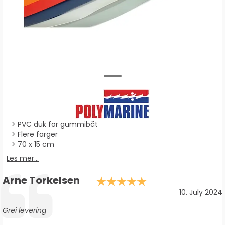
PVC duk for gummibåt
Flere farger
70 x 15 cm
Les mer...
Forfatter:
Arne Torkelsen
Karakter: 5.0 a
Testimonial
Dato:
10. July 2024
Tekst:
Grei levering