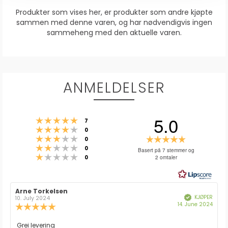
Produkter som vises her, er produkter som andre kjøpte
sammen med denne varen, og har nødvendigvis ingen
sammeheng med den aktuelle varen.
ANMELDELSER
5.0
Karakter: 5 av 5 mulige
stemmer
7
Karakter: 4 av 5 mulige
stemmer
0
Karakter: 3 av 5 mulige
Karakter:
stemmer
0
Karakter: 2 av 5 mulige
stemmer
5.0
0
Basert på 7 stemmer og
Karakter: 1 av 5 mulige
stemmer
2 omtaler
0
av
5
mulige
Forfatter:
Arne Torkelsen
Omtaledato:
KJØPER
Verifisert
10. July 2024
Dato
14. June 2024
Karakter:
for
5.0
kjøp:
av
Omtaletekst:
Grei levering