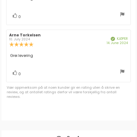
5
mulige
stemmer
Liker
0
Forfatter:
Arne Torkelsen
Omtaledato:
KJØPER
Verifisert
10. July 2024
Dato
14. June 2024
Karakter:
for
5.0
kjøp:
av
Omtaletekst:
Grei levering
5
mulige
stemmer
Liker
0
Vær oppmerksom på at noen kunder gir en rating uten å skrive en
review, og at antallet ratings derfor vil være forskjellig fra antall
reviews.