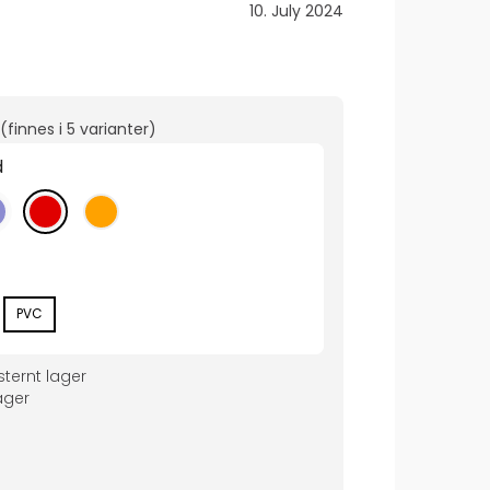
Dato:
10. July 2024
(finnes i
5 varianter
)
d
PVC
ternt lager
ger