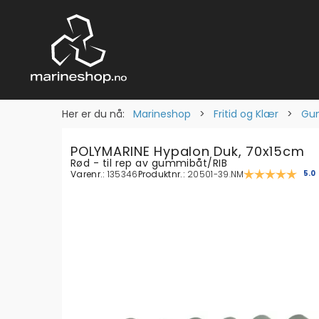
Her er du nå:
Marineshop
>
Fritid og Klær
>
Gum
POLYMARINE Hypalon Duk, 70x15cm
Rød - til rep av gummibåt/RIB
Varenr.:
135346
Produktnr.:
20501-39.NM
Gje
5.0