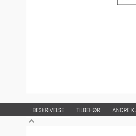
BESKRIVELSE
TILBEHØR
ANDRE K