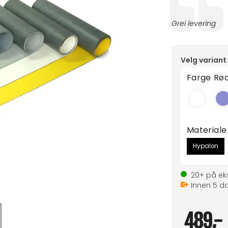
Tekst:
Grei levering
Velg variant
Farge
Rø
Materiale
Hypalon
20+
på eks
Innen
5
da
489,-