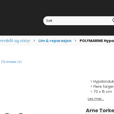
mibåt og utstyr
>
Lim & reparasjon
>
POLYMARINE Hypa
Omtaler (
2
)
nnomsnittskarakter:
(
stemmer:
7
)
Hypalonduk
Flere farger
70 x 15 cm
Les mer...
Forfatter:
Arne Torke
Testimonial