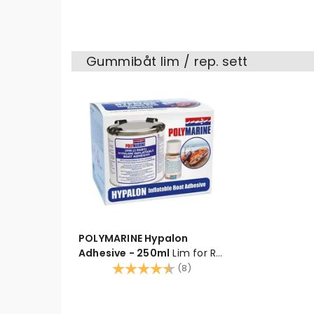
Gummibåt lim / rep. sett
POLYMARINE Hypalon
Adhesive - 250ml
Lim for RIB
og Gummibåt - Hypalon
Karakter:
4.8 av 5 mulige
(8)
For Hypalon og neopren-duk