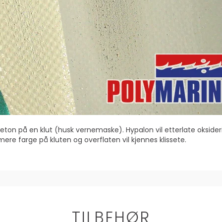
eton på en klut (husk vernemaske). Hypalon vil etterlate oksiderin
å mere farge på kluten og overflaten vil kjennes klissete.
TILBEHØR