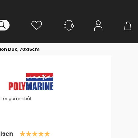
Logg inn
lon Duk, 70x15cm
 for gummibåt
Karakter: 5.0 av 5 mulige
lsen