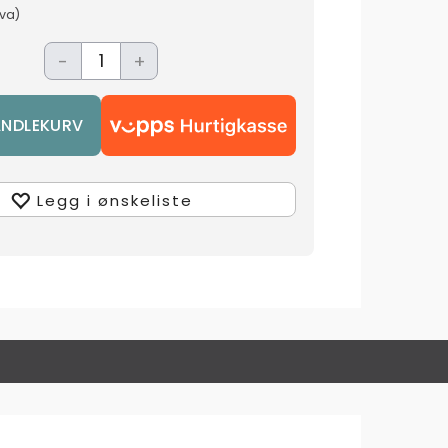
mva)
-
+
Legg i ønskeliste