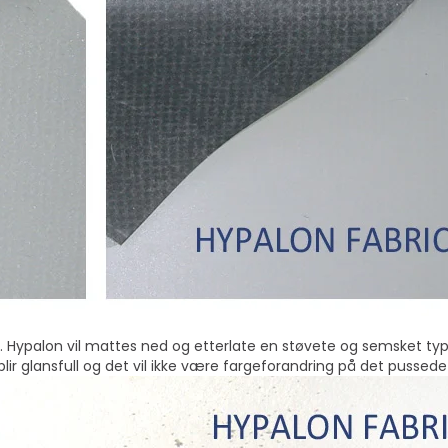
 Hypalon vil mattes ned og etterlate en støvete og semsket type
rblir glansfull og det vil ikke være fargeforandring på det pussed