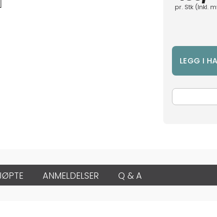
pr.
Stk
(Inkl. 
JØPTE
ANMELDELSER
Q & A