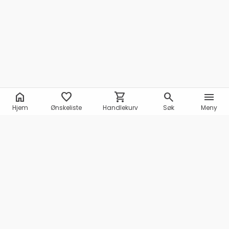
home
favorite
shopping_cart
search
menu
Hjem
Ønskeliste
Handlekurv
Søk
Meny