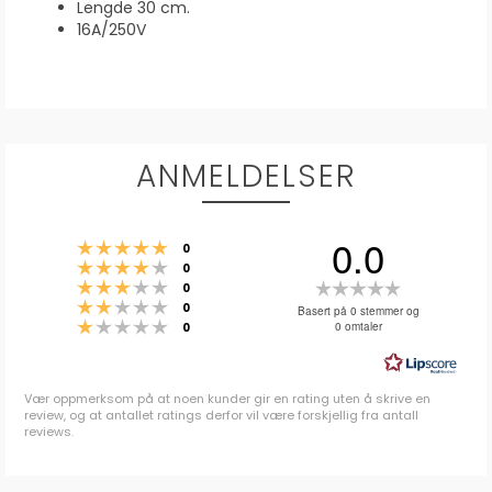
Lengde 30 cm.
16A/250V
ANMELDELSER
0.0
Karakter: 5 av 5 mulige
stemmer
0
Karakter: 4 av 5 mulige
stemmer
0
Karakter: 3 av 5 mulige
Karakter:
stemmer
0
Karakter: 2 av 5 mulige
stemmer
0.0
0
Basert på 0 stemmer og
Karakter: 1 av 5 mulige
stemmer
0 omtaler
0
av
5
mulige
Vær oppmerksom på at noen kunder gir en rating uten å skrive en
review, og at antallet ratings derfor vil være forskjellig fra antall
reviews.