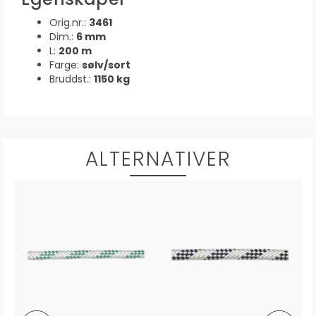
Orig.nr.:
3461
Dim.:
6 mm
L:
200 m
Farge:
sølv/sort
Bruddst.:
1150 kg
ALTERNATIVER