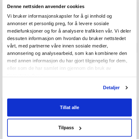
Karakter: 1 av 5 mulige
stemmer
0 omtaler
0
av
Denne nettsiden anvender cookies
5
mulige
Vi bruker informasjonskapsler for å gi innhold og
Vær oppmerksom på at noen kunder gir en rating uten å skrive en
annonser et personlig preg, for å levere sosiale
review, og at antallet ratings derfor vil være forskjellig fra antall
reviews.
mediefunksjoner og for å analysere trafikken vår. Vi deler
dessuten informasjon om hvordan du bruker nettstedet
vårt, med partnerne våre innen sosiale medier,
annonsering og analysearbeid, som kan kombinere den
Q & A
med annen informasjon du har gjort tilgjengelig for dem,
eller som de har samlet inn gjennom din bruk av
tjenestene deres.
Send spørsmålet ditt
Detaljer
Tillat alle
Tilpass