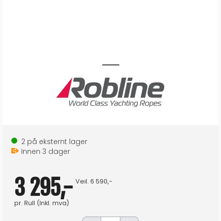
2
på eksternt lager
Innen
3
dager
3 295,-
Veil.
6 590,-
pr.
Rull
(Inkl. mva)