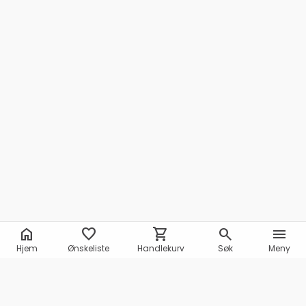
home
favorite
shopping_cart
search
menu
Hjem
Ønskeliste
Handlekurv
Søk
Meny