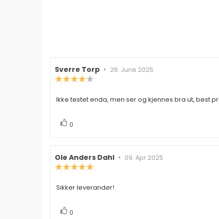
Forfatter:
Sverre Torp
•
Omtaledato:
26. June 2025
Karakter:
4.0
av
Ikke testet enda, men ser og kjennes bra ut, best pr
Omtaletekst:
5
mulige
stemmer
Liker
0
Forfatter:
Ole Anders Dahl
•
Omtaledato:
09. Apr 2025
Karakter:
5.0
av
Sikker leverandør!
Omtaletekst:
5
mulige
stemmer
Liker
0