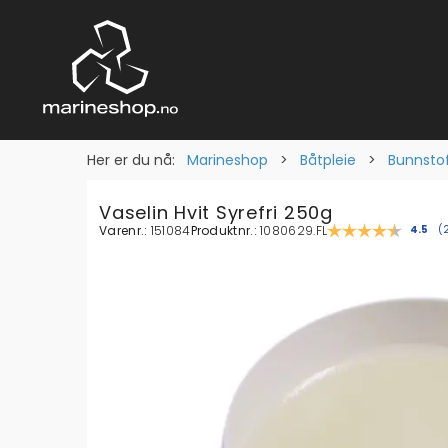
Her er du nå:
Marineshop
>
Båtpleie
>
Bunnstof
Vaselin Hvit Syrefri 250g
Varenr.:
151084
Produktnr.:
1080629.FL
Gjenn
4.5
(