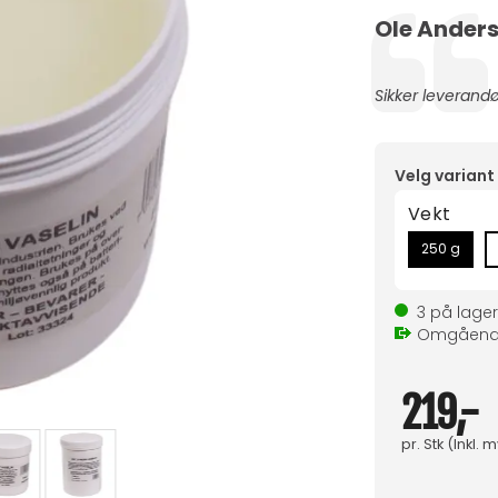
Forfatter:
Ole Anders
Testimonial
Tekst:
Sikker leverandø
Velg variant
Vekt
250 g
3
på lager
Omgåen
219,-
pr.
Stk
(Inkl. 