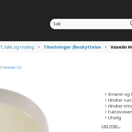
f, lakk og maling
>
Tilsetninger /Beskyttelse
>
Vaselin H
Omtaler (
2
)
omsnittskarakter:
stemmer:
2
)
Smører og t
Hindrer rust
Hindrer irrin
Fuktavvise
Ufarlig
Les mer...