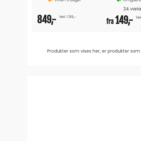
24 vari
849,-
Veil. 1 135,-
149,-
Vei
fra
Produkter som vises her, er produkter s