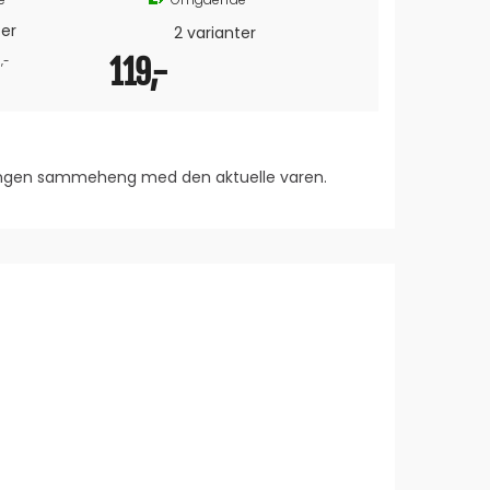
ter
2 varianter
13 
,-
119,-
869,-
V
 ingen sammeheng med den aktuelle varen.