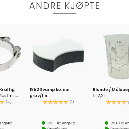
ANDRE KJØPTE
Kraftig
1852 Svamp kombi
Blande / Målebe
Rustfritt
grov/fin
til 2,2 L
5.0 av 5 mulige
Karakter:
5.0 av 5 mulige
Karakter:
(4)
(1)
 etc.
jengelig
20+
Tilgjengelig
20+
Tilgje
de
Omgående
Omgåend