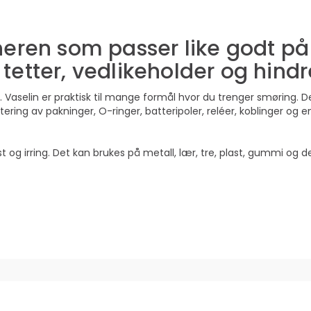
neren som passer like godt på
etter, vedlikeholder og hindre
met. Vaselin er praktisk til mange formål hvor du trenger smøring. D
ing av pakninger, O-ringer, batteripoler, reléer, koblinger og en
t og irring. Det kan brukes på metall, lær, tre, plast, gummi og d