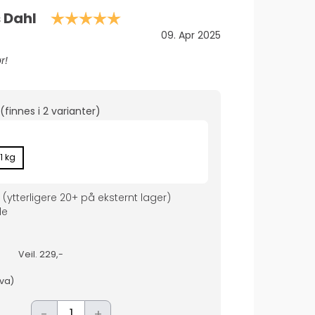
Karakter: 5.0 av 5 mulige
 Dahl
Dato:
09. Apr 2025
r!
(finnes i
2 varianter
)
1 kg
(ytterligere
20+
på eksternt lager
)
de
Veil.
229,-
mva)
-
+