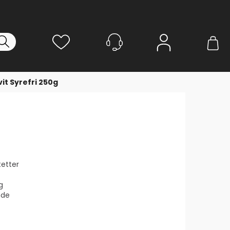
Logg inn
vit Syrefri 250g
etter
g
nde