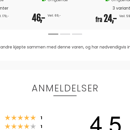
anter
3 varian
46,-
Veil. 69,-
24,-
l. 179,-
Veil. 59
fra
om andre kjøpte sammen med denne varen, og har nødvendigvis
ANMELDELSER
4.5
Karakter: 5 av 5 mulige
stemmer
1
Karakter: 4 av 5 mulige
stemmer
1