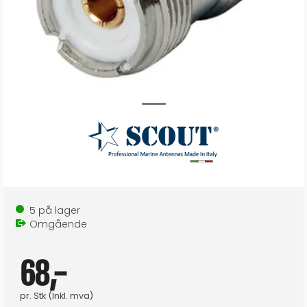
5
på lager
Omgående
68,-
pr.
Stk
(Inkl. mva)