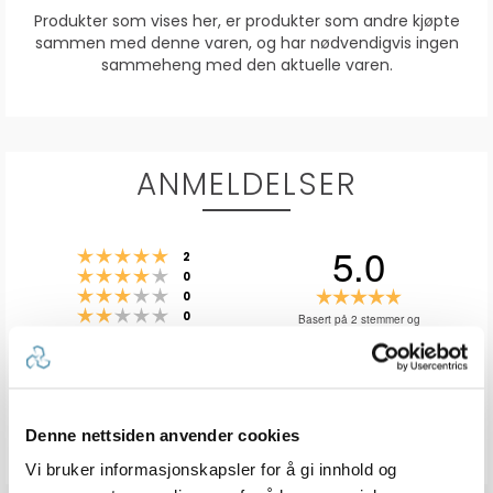
Produkter som vises her, er produkter som andre kjøpte
sammen med denne varen, og har nødvendigvis ingen
sammeheng med den aktuelle varen.
ANMELDELSER
5.0
Karakter: 5 av 5 mulige
stemmer
2
Karakter: 4 av 5 mulige
stemmer
0
Karakter: 3 av 5 mulige
Karakter:
stemmer
0
Karakter: 2 av 5 mulige
stemmer
5.0
0
Basert på 2 stemmer og
Karakter: 1 av 5 mulige
stemmer
0 omtaler
0
av
5
mulige
Vær oppmerksom på at noen kunder gir en rating uten å skrive en
review, og at antallet ratings derfor vil være forskjellig fra antall
Denne nettsiden anvender cookies
reviews.
Vi bruker informasjonskapsler for å gi innhold og