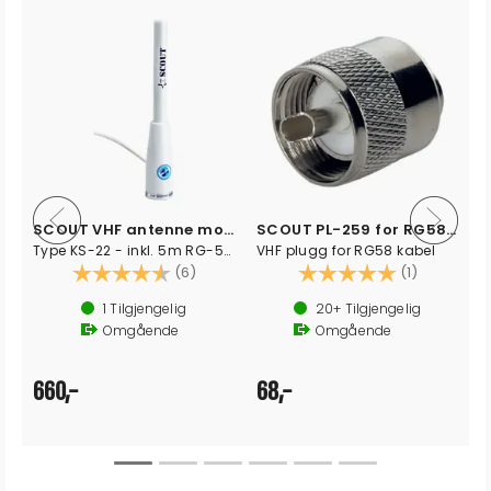
SCOUT VHF antenne motorbåt 1,5 m
SCOUT PL-259 for RG58 kabel
Type KS-22 - inkl. 5m RG-58 kabel
VHF plugg for RG58 kabel
av 5 mulige
Karakter:
4.5 av 5 mulige
Karakter:
5.0 av 5 
(6)
(1)
1
Tilgjengelig
20+
Tilgjengelig
Omgående
Omgående
660,-
68,-