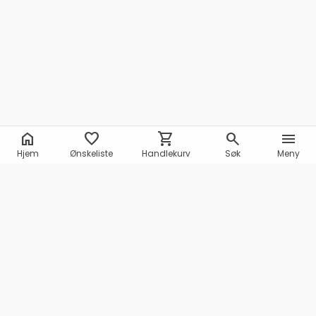
home
favorite
shopping_cart
search
menu
Hjem
Ønskeliste
Handlekurv
Søk
Meny