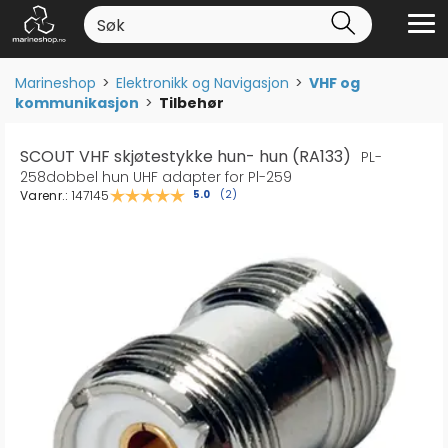
Marineshop
>
Elektronikk og Navigasjon
>
VHF og
kommunikasjon
>
Tilbehør
SCOUT VHF skjøtestykke hun- hun (RA133)
PL-
258dobbel hun UHF adapter for Pl-259
Varenr.:
147145
Gjennomsnittskarakter:
5.0
(
stemmer:
2
)