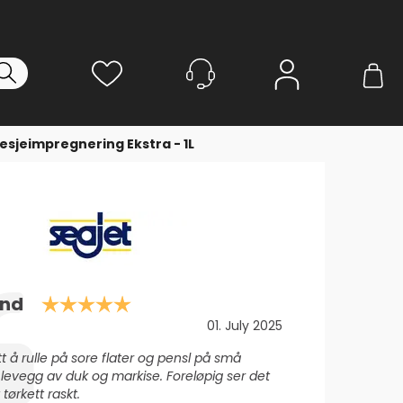
Logg inn
esjeimpregnering Ekstra - 1L
Karakter: 5.0 av 5 mulige
and
Dato:
01. July 2025
tt å rulle på sore flater og pensl på små
 levegg av duk og markise. Foreløpig ser det
 tørkett raskt.