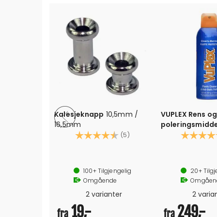
-
Kalesjeknapp
10,5mm /
VUPLEX Rens o
16,5mm
poleringsmidde
4.0 av 5 mulige
Karakter:
4.6 av 5 mulige
plastruter, kale
Karakter:
(5)
m.m
Plastrens og antistatisk 
Kalesjerute, vindskjerm, pla
100+
Tilgjengelig
20+
Tilgj
2 størrelser
Omgående
Omgåen
2 varianter
2 varia
19,-
249,-
fra
fra