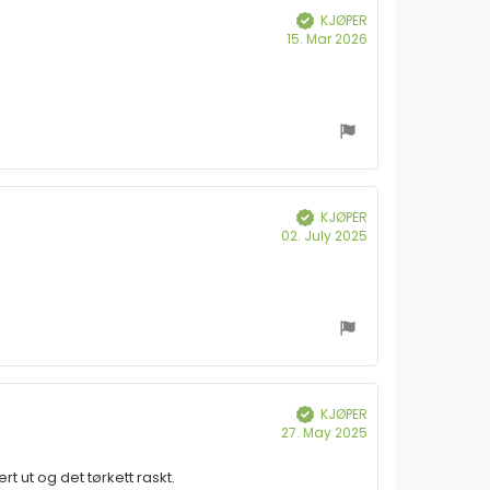
KJØPER
Verifisert
Dato
15. Mar 2026
for
kjøp:
KJØPER
Verifisert
Dato
02. July 2025
for
kjøp:
KJØPER
Verifisert
Dato
27. May 2025
for
kjøp:
t ut og det tørkett raskt.