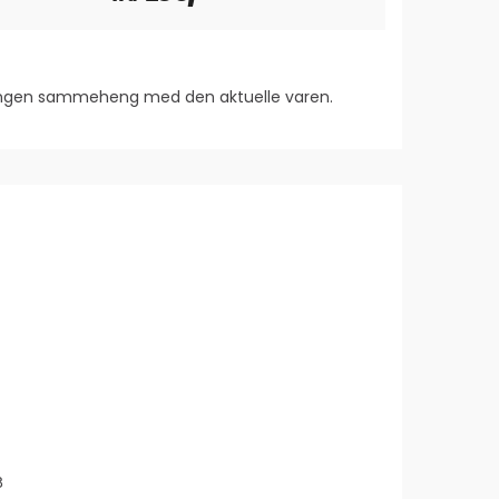
 ingen sammeheng med den aktuelle varen.
rakter:
7
8
v