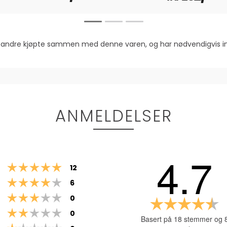
om andre kjøpte sammen med denne varen, og har nødvendigvis
ANMELDELSER
4.7
Karakter: 5 av 5 mulige
stemmer
12
Karakter: 4 av 5 mulige
stemmer
6
Karakter: 3 av 5 mulige
stemmer
0
Ka
Karakter: 2 av 5 mulige
stemmer
4.
0
Basert på 18 stemmer og 
a