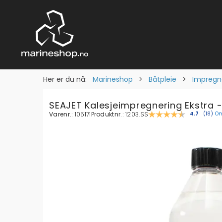
Her er du nå:
Marineshop
>
Båtpleie
>
Impregne
SEAJET Kalesjeimpregnering Ekstra -
Varenr.:
105171
Produktnr.:
1203.SS
Om
Gjennomsni
4.7
(
stem
18
)