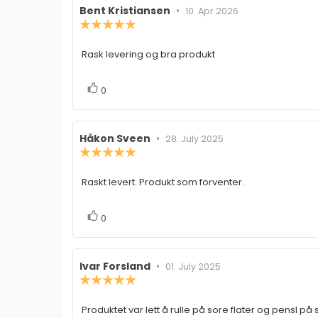
Forfatter:
Bent Kristiansen
•
Omtaledato:
10. Apr 2026
Karakter:
5.0
av
Rask levering og bra produkt
Omtaletekst:
5
mulige
stemmer
Liker
0
Forfatter:
Håkon Sveen
•
Omtaledato:
28. July 2025
Karakter:
5.0
av
Raskt levert. Produkt som forventer.
Omtaletekst:
5
mulige
stemmer
Liker
0
Forfatter:
Ivar Forsland
•
Omtaledato:
01. July 2025
Karakter:
5.0
av
Produktet var lett å rulle på sore flater og pensl p
Omtaletekst:
5