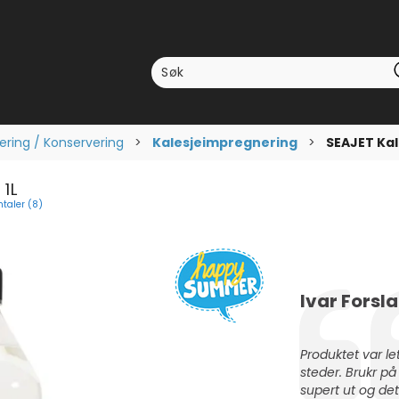
ring / Konservering
>
Kalesjeimpregnering
>
SEAJET Kal
 1L
taler (
8
)
ttskarakter:
mer:
Forfatter:
Ivar Forsl
Testimonial
Tekst:
Produktet var le
steder. Brukr på
supert ut og det