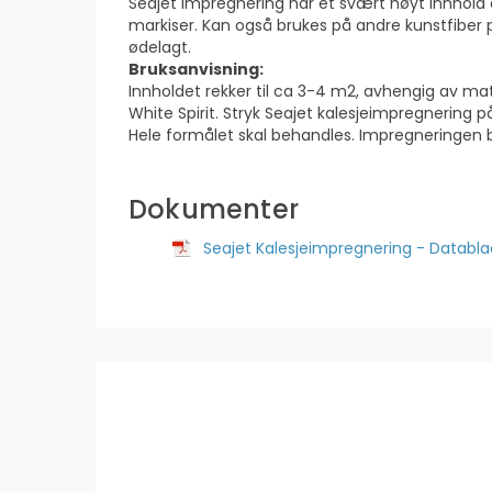
Seajet Impregnering har et svært høyt innhold av
markiser. Kan også brukes på andre kunstfiber pl
ødelagt.
Bruksanvisning:
Innholdet rekker til ca 3-4 m2, avhengig av ma
White Spirit. Stryk Seajet kalesjeimpregnering 
Hele formålet skal behandles. Impregneringen bø
Dokumenter
Seajet Kalesjeimpregnering - Databla