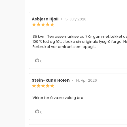
Forfatter:
Asbjørn Hjall
•
Omtaledato:
15. July 2026
Karakter:
5.0
av
35 kvm. Terrassemarkise ca 7 år gammel. Lekket der
Omtaletekst:
5
100 % tett og fått tilbake sin originale lysgrå farge. 
mulige
Forbruket var omtrent som oppgitt.
stemmer
Liker
0
Forfatter:
Stein-Rune Holen
•
Omtaledato:
14. Apr 2026
Karakter:
5.0
av
Virker for å være veldig bra
Omtaletekst:
5
mulige
stemmer
Liker
0