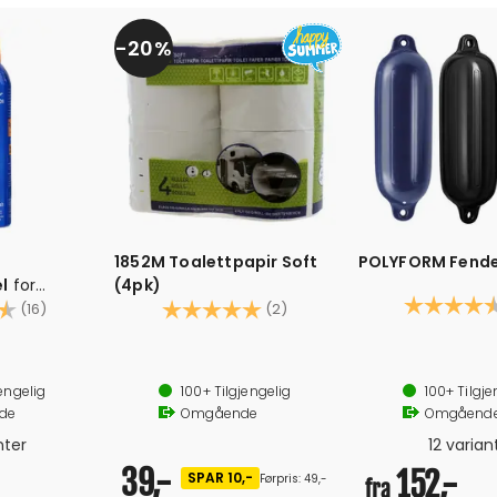
20%
g
1852M Toalettpapir Soft
POLYFORM Fende
l
for
(4pk)
Karakter:
sjevinduer
4.7 av 5 mulige
Karakter:
5.0 av 5 mulige
(16)
(2)
poleringsmiddel for
2 lags Soft Lux toalettpapir med høy absorberingsevne.
Tauhull i begge e
stvindu, dekksluke m.m
Tørk på 10 x 10 cm
Anbefalt trykk: 0,15 bar/2 psi (bør 
engelig
100+
Tilgjengelig
100+
Tilgje
150 gram per rull
de
Omgående
Omgåend
500 tørk per rull.
4 ruller i pakken.
nter
12 varian
39,-
152,-
SPAR 10,-
Førpris: 49,-
fra