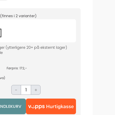
(finnes i
2 varianter
)
ger
(ytterligere
20+
på eksternt lager
)
de
Førpris:
172,-
mva)
-
+