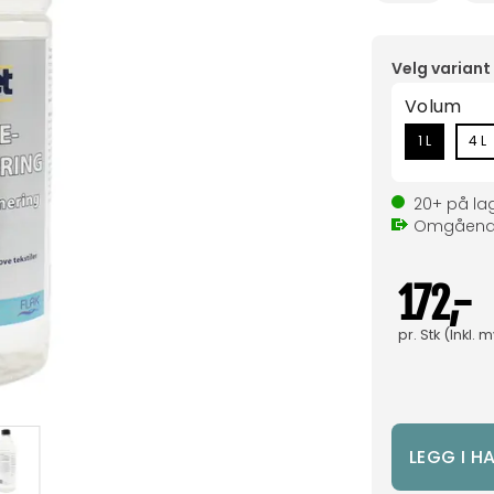
Velg variant
Volum
1 L
4 L
20+
på la
Omgåen
172,-
pr.
Stk
(Inkl. 