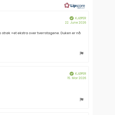
ulige
KJØPER
Verifisert
Dato
22. June 2026
for
kjøp:
 strøk +et ekstra over tverrstagene. Duken er nå
KJØPER
Verifisert
Dato
15. Mar 2026
for
kjøp: