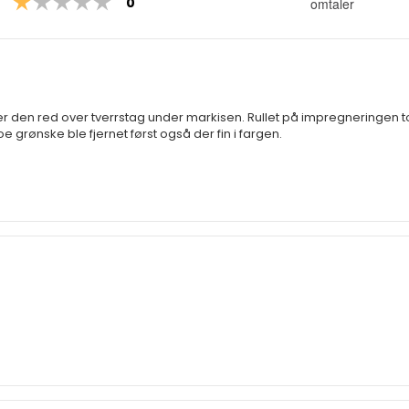
Karakter: 1 av 5 mulige
stemmer
0
omtaler
5
m
 den red over tverrstag under markisen. Rullet på impregneringen to
Noe grønske ble fjernet først også der fin i fargen.