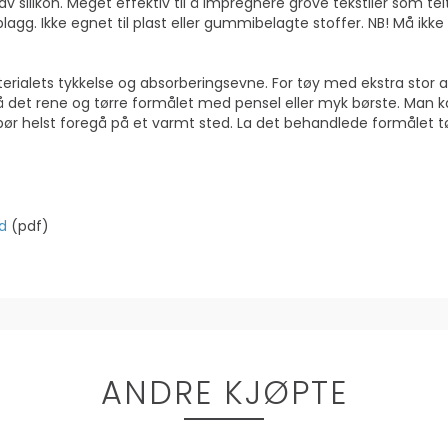
 silikon. Meget effektiv til å impregnere grove tekstiler som tel
agg. Ikke egnet til plast eller gummibelagte stoffer. NB! Må ikke 
terialets tykkelse og absorberingsevne. For tøy med ekstra stor
på det rene og tørre formålet med pensel eller myk børste. Man k
r helst foregå på et varmt sted. La det behandlede formålet tørke
d
(pdf)
ANDRE KJØPTE