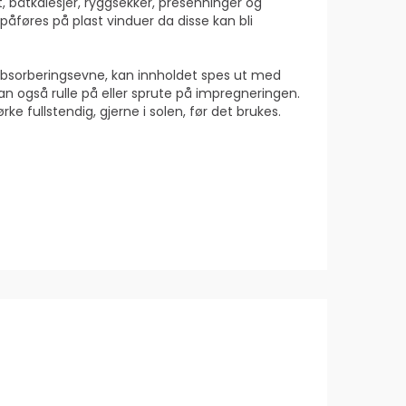
t, båtkalesjer, ryggsekker, presenninger og
påføres på plast vinduer da disse kan bli
 absorberingsevne, kan innholdet spes ut med
an også rulle på eller sprute på impregneringen.
 fullstendig, gjerne i solen, før det brukes.