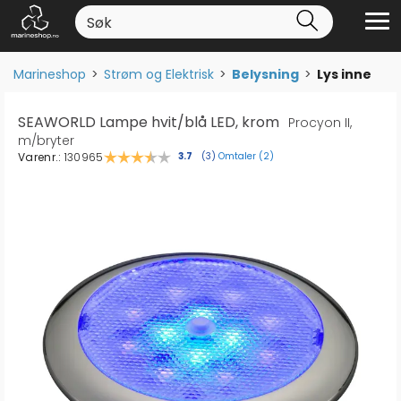
Marineshop
>
Strøm og Elektrisk
>
Belysning
>
Lys inne
SEAWORLD Lampe hvit/blå LED, krom
Procyon II,
m/bryter
Varenr.:
130965
Omtaler (
2
)
Gjennomsnittskarakter:
3.7
(
stemmer:
3
)