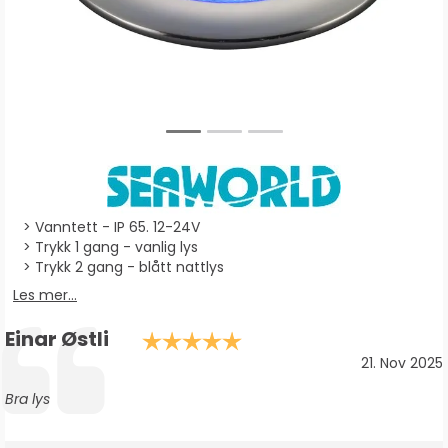
Vanntett - IP 65. 12-24V
Trykk 1 gang - vanlig lys
Trykk 2 gang - blått nattlys
Les mer...
Forfatter:
Einar Østli
Karakter: 5.0 av 5 m
Testimonial
Dato:
21. Nov 2025
Tekst:
Bra lys