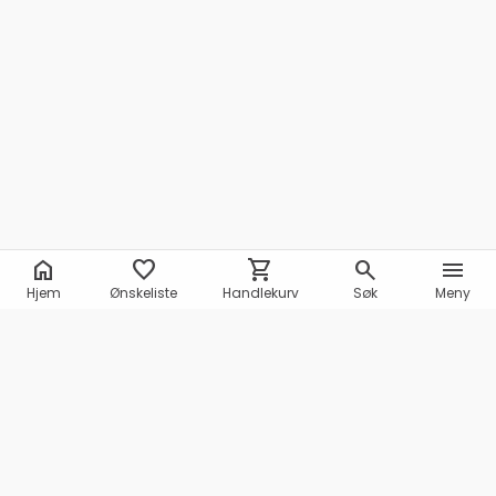
home
favorite
shopping_cart
search
menu
Hjem
Ønskeliste
Handlekurv
Søk
Meny