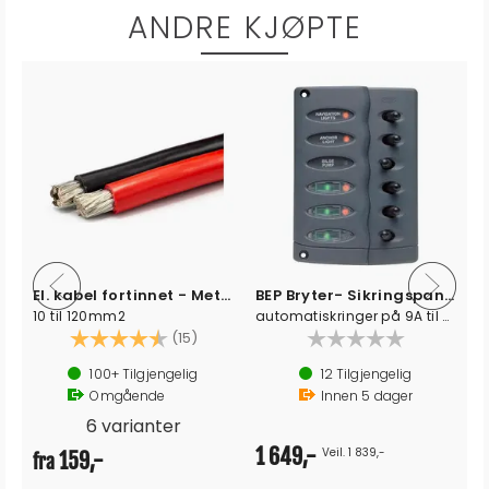
ANDRE KJØPTE
El. kabel fortinnet - Metervare
BEP Bryter- Sikringspanel m/ 6 brytere
10 til 120mm2
automatiskringer på 9A til hver bryter
Karakter:
4.3 av 5 mulige
(15)
100+
Tilgjengelig
12
Tilgjengelig
Omgående
Innen
5
dager
6 varianter
1 649,-
Veil. 1 839,-
159,-
fra