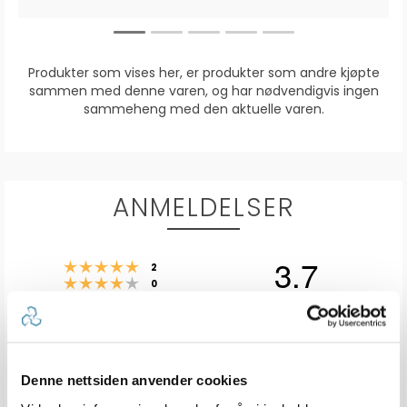
Produkter som vises her, er produkter som andre kjøpte
sammen med denne varen, og har nødvendigvis ingen
sammeheng med den aktuelle varen.
ANMELDELSER
3.7
Karakter: 5 av 5 mulige
stemmer
2
Karakter: 4 av 5 mulige
stemmer
0
Karakter: 3 av 5 mulige
Karakter:
stemmer
0
Karakter: 2 av 5 mulige
stemmer
3.7
0
Basert på 3 stemmer og
Karakter: 1 av 5 mulige
stemmer
2 omtaler
1
av
5
mulige
Denne nettsiden anvender cookies
Forfatter:
Einar Østli
Omtaledato:
KJØPER
Verifisert
21. Nov 2025