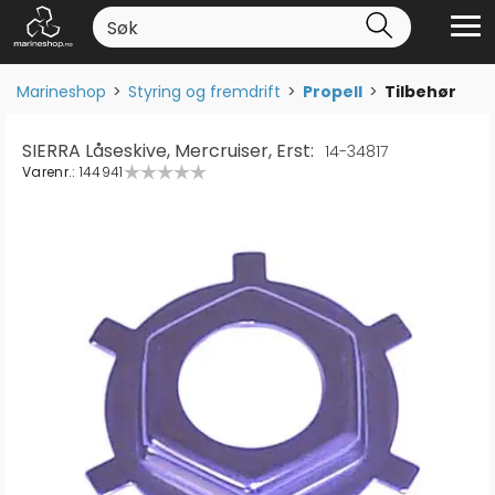
Marineshop
>
Styring og fremdrift
>
Propell
>
Tilbehør
SIERRA Låseskive, Mercruiser, Erst:
14-34817
Varenr.:
144941