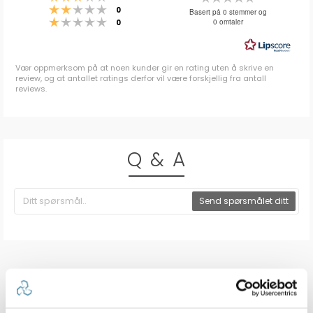
Karakter: 2 av 5 mulige
stemmer
0.0
0
Basert på 0 stemmer og
Karakter: 1 av 5 mulige
stemmer
0 omtaler
0
av
5
mulige
Vær oppmerksom på at noen kunder gir en rating uten å skrive en
review, og at antallet ratings derfor vil være forskjellig fra antall
reviews.
Q & A
Send spørsmålet ditt