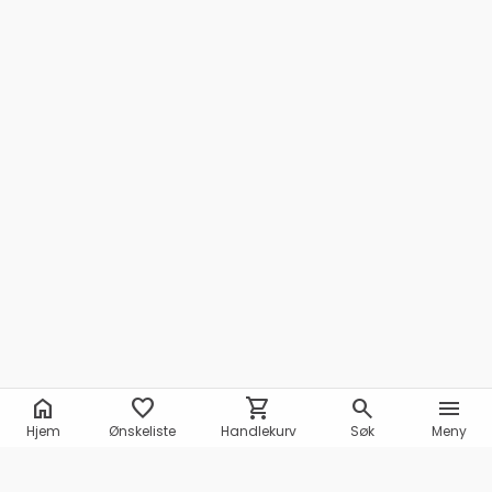
home
favorite
shopping_cart
search
menu
Hjem
Ønskeliste
Handlekurv
Søk
Meny